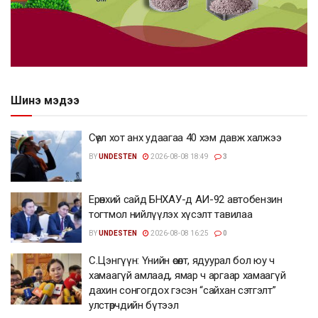
Шинэ мэдээ
Сөүл хот анх удаагаа 40 хэм давж халжээ
BY
UNDESTEN
2026-08-08 18:49
3
Ерөнхий сайд БНХАУ-д АИ-92 автобензин
тогтмол нийлүүлэх хүсэлт тавилаа
BY
UNDESTEN
2026-08-08 16:25
0
С.Цэнгүүн: Үнийн өсөлт, ядуурал бол юу ч
хамаагүй амлаад, ямар ч аргаар хамаагүй
дахин сонгогдох гэсэн “сайхан сэтгэлт”
улстөрчдийн бүтээл