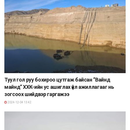
Туул гол руу бохироо цутгаж байсан “Вайнд
майнд” ХХК-ийн ус ашиглах үйл ажиллагааг нь
зогсоох шийдвэр гаргажээ
2024-12-04 13:42