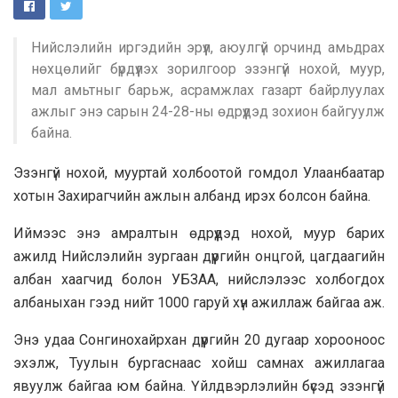
Нийслэлийн иргэдийн эрүүл, аюулгүй орчинд амьдрах
нөхцөлийг бүрдүүлэх зорилгоор эзэнгүй нохой, муур,
мал амьтныг барьж, асрамжлах газарт байрлуулах
ажлыг энэ сарын 24-28-ны өдрүүдэд зохион байгуулж
байна.
Эзэнгүй нохой, мууртай холбоотой гомдол Улаанбаатар
хотын Захирагчийн ажлын албанд ирэх болсон байна.
Иймээс энэ амралтын өдрүүдэд нохой, муур барих
ажилд Нийслэлийн зургаан дүүргийн онцгой, цагдаагийн
албан хаагчид болон УБЗАА, нийслэлээс холбогдох
албаныхан гээд нийт 1000 гаруй хүн ажиллаж байгаа аж.
Энэ удаа Сонгинохайрхан дүүргийн 20 дугаар хорооноос
эхэлж, Туулын бургаснаас хойш самнах ажиллагаа
явуулж байгаа юм байна. Үйлдвэрлэлийн бүсэд эзэнгүй