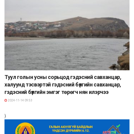
Туул голын усны сорьцод гэдэсний савханцар,
халуунд тэсвэртэй гэдэсний бүлгийн савханцар,
гэдэсний бүлгийн эмгэг төрөгч нян илэрчээ
2024-11-14 09:53
}