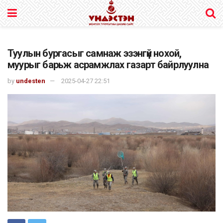
Туулын бургасыг самнаж эзэнгүй нохой,
муурыг барьж асрамжлах газарт байрлуулна
by
undesten
2025-04-27 22:51