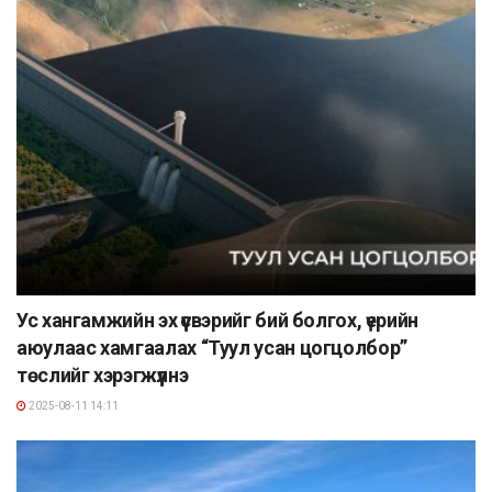
Ус хангамжийн эх үүсвэрийг бий болгох, үерийн
аюулаас хамгаалах “Туул усан цогцолбор”
төслийг хэрэгжүүлнэ
2025-08-11 14:11