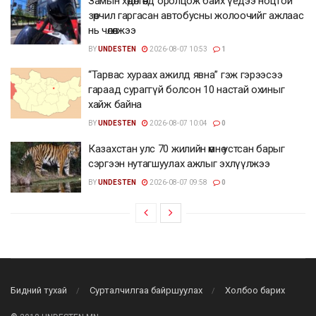
Замын хөдөлгөөнд оролцож байх үедээ ноцтой
зөрчил гаргасан автобусны жолоочийг ажлаас
нь чөлөөлжээ
BY
UNDESTEN
2026-08-07 10:53
1
“Тарвас хураах ажилд явна” гэж гэрээсээ
гараад сураггүй болсон 10 настай охиныг
хайж байна
BY
UNDESTEN
2026-08-07 10:04
0
Казахстан улс 70 жилийн өмнө устсан барыг
сэргээн нутагшуулах ажлыг эхлүүлжээ
BY
UNDESTEN
2026-08-07 09:58
0
Бидний тухай
Сурталчилгаа байршуулах
Холбоо барих