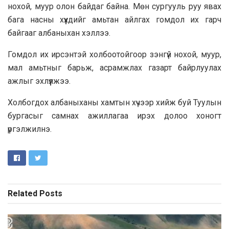
нохой, муур олон байдаг байна. Мөн сургууль руу явах
бага насны хүүхдийг амьтан айлгах гомдол их гарч
байгааг албаныхан хэллээ.
Гомдол их ирсэнтэй холбоотойгоор зэнгүй нохой, муур,
мал амьтныг барьж, асрамжлах газарт байрлуулах
ажлыг эхлүүлжээ.
Холбогдох албаныханы хамтын хүчээр хийж буй Туулын
бургасыг самнах ажиллагаа ирэх долоо хоногт
үргэлжилнэ.
Related
Posts