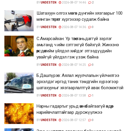
BY
UNDESTEN
2026-08-07 14:46
2
Шатахуун олгох мөнгөн дүнгийн хязгаарыг 100
мянган төгрөгт хүргэхээр судалж байна
BY
UNDESTEN
2026-08-07 14:36
0
С.Амарсайхан: Үр төлөө таньдаггүй зэрлэг
амьтанд ч ийм сэтгэхгүй байхгүй. Жинхэнэ
өөрсдөө тийм үйлдэл хийдэг этгээдүүдийн
увайгүй үйлдэл гэж үзэж байна
BY
UNDESTEN
2026-08-07 14:25
0
Б.Дашпүрэв: Аялал жуулчлалын үйлчилгээ
эрхэлдэг иргэд таних тэмдгийн хүрээгээр
шатахууныг хязгаарлалтгүй авах боломжтой
BY
UNDESTEN
2026-08-07 13:58
1
Нарны гадаргыг урьд өмнө байгаагүй өндөр
нарийвчлалтайгаар дүрсжүүлжээ
BY
UNDESTEN
2026-08-07 12:57
0