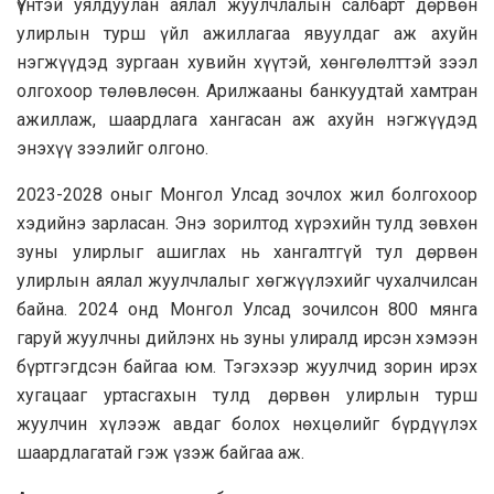
Үүнтэй уялдуулан аялал жуулчлалын салбарт дөрвөн
улирлын турш үйл ажиллагаа явуулдаг аж ахуйн
нэгжүүдэд зургаан хувийн хүүтэй, хөнгөлөлттэй зээл
олгохоор төлөвлөсөн. Арилжааны банкуудтай хамтран
ажиллаж, шаардлага хангасан аж ахуйн нэгжүүдэд
энэхүү зээлийг олгоно.
2023-2028 оныг Монгол Улсад зочлох жил болгохоор
хэдийнэ зарласан. Энэ зорилтод хүрэхийн тулд зөвхөн
зуны улирлыг ашиглах нь хангалтгүй тул дөрвөн
улирлын аялал жуулчлалыг хөгжүүлэхийг чухалчилсан
байна. 2024 онд Монгол Улсад зочилсон 800 мянга
гаруй жуулчны дийлэнх нь зуны улиралд ирсэн хэмээн
бүртгэгдсэн байгаа юм. Тэгэхээр жуулчид зорин ирэх
хугацааг уртасгахын тулд дөрвөн улирлын турш
жуулчин хүлээж авдаг болох нөхцөлийг бүрдүүлэх
шаардлагатай гэж үзэж байгаа аж.