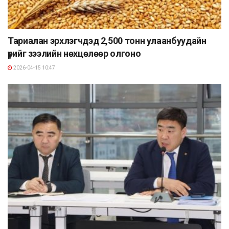
Тариалан эрхлэгчдэд 2,500 тонн улаанбуудайн
үрийг зээлийн нөхцөлөөр олгоно
2026-04-15 10:47