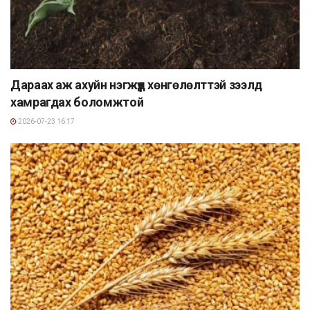
Дараах аж ахуйн нэгжүүд хөнгөлөлттэй зээлд
хамрагдах боломжтой
2026-07-23 16:17