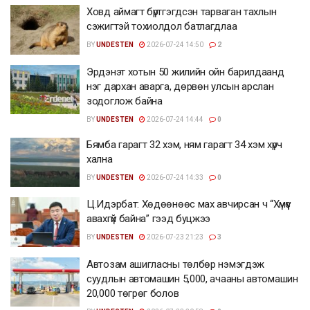
Ховд аймагт бүртгэгдсэн тарваган тахлын
сэжигтэй тохиолдол батлагдлаа
BY
UNDESTEN
2026-07-24 14:50
2
Эрдэнэт хотын 50 жилийн ойн барилдаанд
нэг дархан аварга, дөрвөн улсын арслан
зодоглож байна
BY
UNDESTEN
2026-07-24 14:44
0
Бямба гарагт 32 хэм, ням гарагт 34 хэм хүрч
хална
BY
UNDESTEN
2026-07-24 14:33
0
Ц.Идэрбат: Хөдөөнөөс мах авчирсан ч “Хүмүүс
авахгүй байна” гээд буцжээ
BY
UNDESTEN
2026-07-23 21:23
3
Автозам ашигласны төлбөр нэмэгдэж
суудлын автомашин 5,000, ачааны автомашин
20,000 төгрөг болов