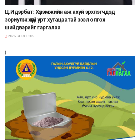
Ц.Идэрбат: Хүлэмжийн аж ахуй эрхлэгчдэд
зориулж хүүгүй урт хугацаатай зээл олгох
шийдвэрийг гаргалаа
2026-04-08 16:05
}