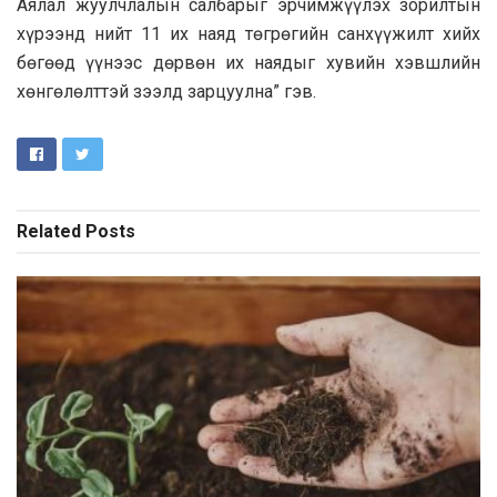
Аялал жуулчлалын салбарыг эрчимжүүлэх зорилтын
хүрээнд нийт 11 их наяд төгрөгийн санхүүжилт хийх
бөгөөд үүнээс дөрвөн их наядыг хувийн хэвшлийн
хөнгөлөлттэй зээлд зарцуулна” гэв.
Related
Posts