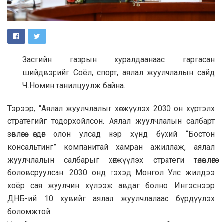
Засгийн газрын хуралдаанаас гаргасан
шийдвэрийг Соёл, спорт, аялал жуулчлалын сайд
Ч.Номин танилцуулж байна.
Тэрээр, “Аялал жуулчлалыг хөгжүүлэх 2030 он хүртэлх
стратегийг тодорхойлсон. Аялал жуулчлалын салбарт
зөвлөгөө өгдөг олон улсад нэр хүнд бүхий “Бостон
консальтинг” компанитай хамран ажиллаж, аялал
жуулчлалын салбарыг хөгжүүлэх стратеги төлөвлөгөө
боловсруулсан. 2030 онд гэхэд Монгол Улс жилдээ
хоёр сая жуулчин хүлээж авдаг болно. Ингэснээр
ДНБ-ий 10 хувийг аялал жуулчлалаас бүрдүүлэх
боломжтой.