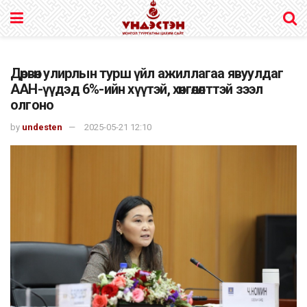
Дөрвөн улирлын турш үйл ажиллагаа явуулдаг
ААН-үүдэд 6%-ийн хүүтэй, хөнгөлөлттэй зээл
олгоно
by
undesten
2025-05-21 12:10