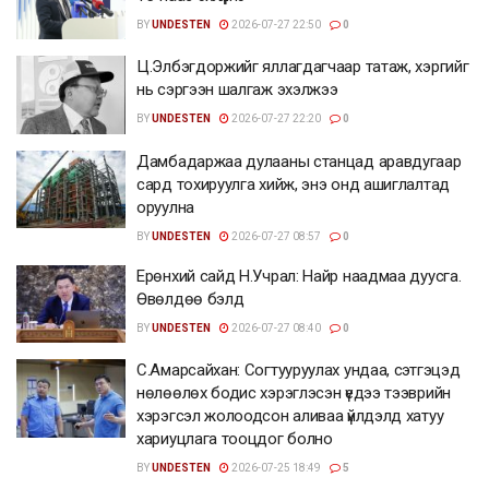
BY
UNDESTEN
2026-07-27 22:50
0
Ц.Элбэгдоржийг яллагдагчаар татаж, хэргийг
нь сэргээн шалгаж эхэлжээ
BY
UNDESTEN
2026-07-27 22:20
0
Дамбадаржаа дулааны станцад аравдугаар
сард тохируулга хийж, энэ онд ашиглалтад
оруулна
BY
UNDESTEN
2026-07-27 08:57
0
Ерөнхий сайд Н.Учрал: Найр наадмаа дуусга.
Өвөлдөө бэлд
BY
UNDESTEN
2026-07-27 08:40
0
С.Амарсайхан: Согтууруулах ундаа, сэтгэцэд
нөлөөлөх бодис хэрэглэсэн үедээ тээврийн
хэрэгсэл жолоодсон аливаа үйлдэлд хатуу
хариуцлага тооцдог болно
BY
UNDESTEN
2026-07-25 18:49
5