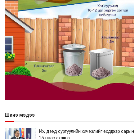
Шинэ мэдээ
Их, дээд сургуулийн хичээлийг есдүгээр сарын
15-наас эхлүүлнэ