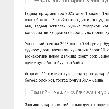
15–64 насны хөдөлмөрийн үеийн хү
Гадаад иргэдийн тоо 2025 оны 1 сарын 1-ни
эзлэх болжээ. Засгийн газар дижитал нүүдэ
авч, гадаад ажиллах хүчийг тодорхой хэ
консерватив хандлагатай оронд улс төрийн х
Улсын нийт хүн ам 2023 оноос 0.44 хувиар бу
түүнээс дээш насныхан хүн амын бараг 30 
Монакогийн дараа дэлхийд хоёрт орж байна
орчим хувь болж буурсан байна.
Өнгөрсөн 20 жилийн хугацаанд орон даяар 
бөгөөд олон хот, тосгод хүнгүй болж байна.
Төрөлтийн түвшин сайжирсан ч үр 
Засгийн газар төрөлтийг нэмэгдүүлэх зорил