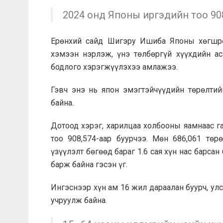
2024 онд Японы иргэдийн тоо 908
Ерөнхий сайд Шигэру Ишиба Японы хөгшрө
хэмээн нэрлэж, үнэ төлбөргүй хүүхдийн ас
бодлого хэрэгжүүлэхээ амлажээ.
Гэвч энэ нь япон эмэгтэйчүүдийн төрөлтий
байна.
Дотоод хэрэг, харилцаа холбооны яамнаас 
тоо 908,574-аар буурчээ. Мөн 686,061 төр
үзүүлэлт бөгөөд бараг 1.6 сая хүн нас барсан 
барж байна гэсэн үг.
Ингэснээр хүн ам 16 жил дараалан буурч, у
учруулж байна.