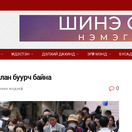
ҮНДЭСТЭН
ДЭЛХИЙ ДАХИНД
ЭРҮҮЛ МЭНД
БУСАД
алан буурч байна
0
анин мэдэхүй