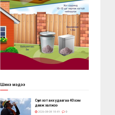
Шинэ мэдээ
Сөүл хот анх удаагаа 40 хэм
давж халжээ
2026-08-08 18:49
0