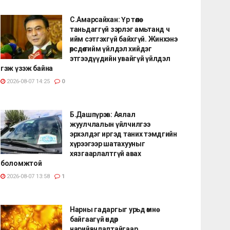
С.Амарсайхан: Үр төлөө
таньдаггүй зэрлэг амьтанд ч
ийм сэтгэхгүй байхгүй. Жинхэнэ
өөрсдөө тийм үйлдэл хийдэг
этгээдүүдийн увайгүй үйлдэл
гэж үзэж байна
2026-08-07 14:25
0
Б.Дашпүрэв: Аялал
жуулчлалын үйлчилгээ
эрхэлдэг иргэд таних тэмдгийн
хүрээгээр шатахууныг
хязгаарлалтгүй авах
боломжтой
2026-08-07 13:58
1
Нарны гадаргыг урьд өмнө
байгаагүй өндөр
нарийвчлалтайгаар