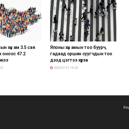
н хүн ам 3.5 сая
Японы хүн амын тоо буурч,
 оноос 47.2
гадаад оршин суугчдын тоо
сжээ
дээд цэгтээ хүрэв
15
2023-07-27 14:23
Би