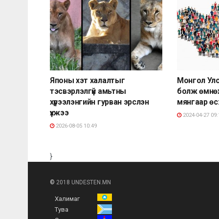
Японы хэт халалтыг
Монгол Улсы
тэсвэрлэлгүй амьтны
болж өмнөх
хүрээлэнгийн гурван эрслэн
мянгаар ө
үхжээ
2024-04-27 09:
2026-08-05 10:49
}
©
2018 UNDESTEN.MN
Халимаг
Тува