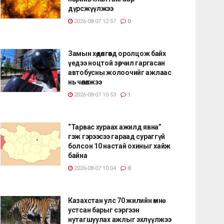
дүрсжүүлжээ
2026-08-07 12:57
0
Замын хөдөлгөөнд оролцож байх
үедээ ноцтой зөрчил гаргасан
автобусны жолоочийг ажлаас
нь чөлөөлжээ
2026-08-07 10:53
1
“Тарвас хураах ажилд явна”
гэж гэрээсээ гараад сураггүй
болсон 10 настай охиныг хайж
байна
2026-08-07 10:04
0
Казахстан улс 70 жилийн өмнө
устсан барыг сэргээн
нутагшуулах ажлыг эхлүүлжээ