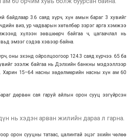
н ам 60 орчим хувь болж буурсан байна.
й байдлаар 3.6 саяд хүрч, хүн амын бараг 3 хувийг
лчдийн виз, ур чадварын хөтөлбөр зэрэг арга хэмжээ
мжээнд хүлээн зөвшөөрч байгаа ч, цагаачлал нь
увьд эмзэг сэдэв хэвээр байна.
урч, оны эхэнд ойролцоогоор 124.3 саяд хүрчээ. 65 ба
хувийг эзэлж байгаа нь Дэлхийн банкны мэдээллээр
. Харин 15–64 насны хөдөлмөрийн насны хүн ам 60
бараг дөрвөн сая гаруй айлын орон сууц эзгүйрсэн
дүн нь хэдэн арван жилийн дараа л гарна.
гоор орон сууцны татаас, цалинтай эцэг эхийн чөлөө