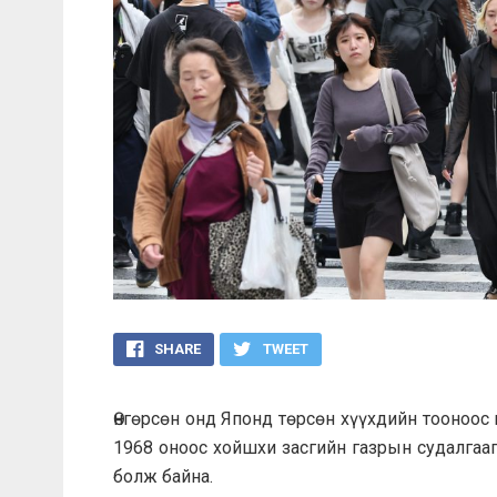
SHARE
TWEET
Өнгөрсөн онд Японд төрсөн хүүхдийн тооноос 
1968 оноос хойшхи засгийн газрын судалгаа
болж байна.