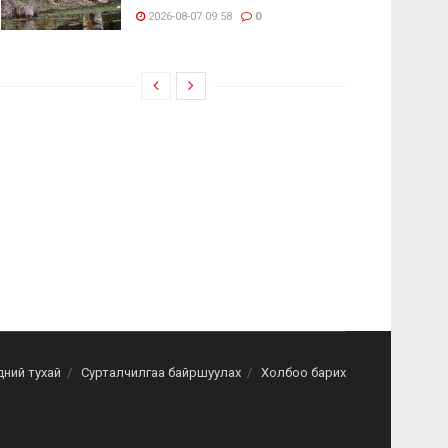
2026-08-07 09:58
0
дний тухай
Сурталчилгаа байршуулах
Холбоо барих