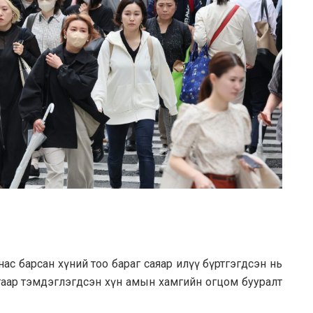
нас барсан хүний тоо бараг саяар илүү бүртгэгдсэн нь
гаар тэмдэглэгдсэн хүн амын хамгийн огцом бууралт