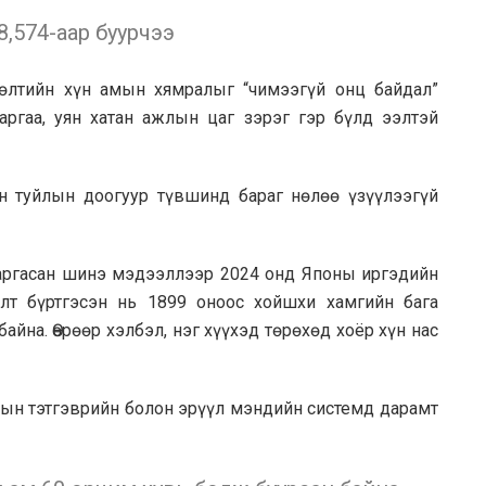
,574-аар буурчээ
лтийн хүн амын хямралыг “чимээгүй онц байдал”
аргаа, уян хатан ажлын цаг зэрэг гэр бүлд ээлтэй
н туйлын доогуур түвшинд бараг нөлөө үзүүлээгүй
гаргасан шинэ мэдээллээр 2024 онд Японы иргэдийн
өлт бүртгэсэн нь 1899 оноос хойшхи хамгийн бага
байна. Өөрөөр хэлбэл, нэг хүүхэд төрөхөд хоёр хүн нас
лсын тэтгэврийн болон эрүүл мэндийн системд дарамт