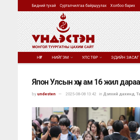
Бидний тухай
Сурталчилгаа байршуулах
Холбоо барих
НҮҮР
НИЙГЭМ
УЛС ТӨР
ЭДИЙН ЗАСАГ
Япон Улсын хүн ам 16 жил дара
by
undesten
2025-08-08 13:42
in
Дэлхий дахинд
,
Т