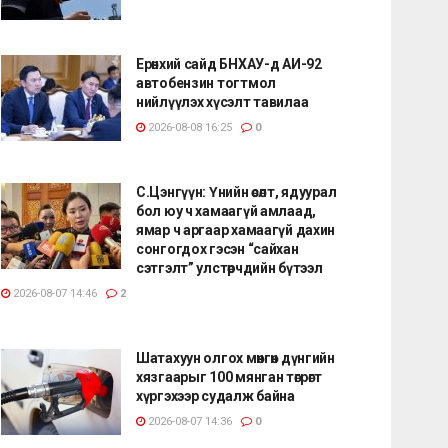
Ерөнхий сайд БНХАУ-д АИ-92
автобензин тогтмол
нийлүүлэх хүсэлт тавилаа
2026-08-08 16:25
0
С.Цэнгүүн: Үнийн өсөлт, ядуурал
бол юу ч хамаагүй амлаад,
ямар ч аргаар хамаагүй дахин
сонгогдох гэсэн “сайхан
сэтгэлт” улстөрчдийн бүтээл
2026-08-07 14:46
2
Шатахуун олгох мөнгөн дүнгийн
хязгаарыг 100 мянган төгрөгт
хүргэхээр судалж байна
2026-08-07 14:36
0