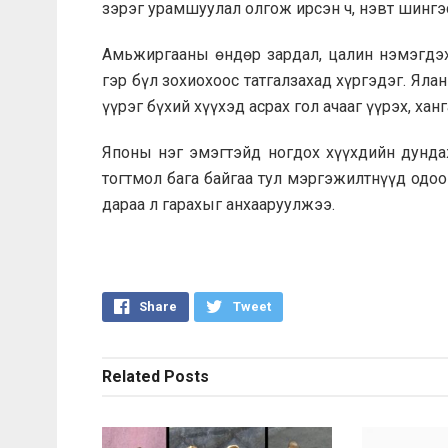
зэрэг урамшуулал олгож ирсэн ч, нэвт шингэ
Амьжиргааны өндөр зардал, цалин нэмэгдэхг
гэр бүл зохиохоос татгалзахад хүргэдэг. Ял
үүрэг бүхий хүүхэд асрах гол ачааг үүрэх, ха
Японы нэг эмэгтэйд ногдох хүүхдийн дунда
тогтмол бага байгаа тул мэргэжилтнүүд одо
дараа л гарахыг анхааруулжээ.
Share
Tweet
Related
Posts