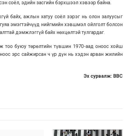
сэн соёл, эдийн засгийн бэрхшээл хэвээр байна.
үй байх, ажлын хатуу соёл зэрэг нь олон залуусыг
ангуяа эмэгтэйчүүд нийгмийн хэвшмэл ойлголт болсон
нгалттай дэмжлэггүй байх нөхцөлтэй тулгардаг.
ж тоо буюу төрөлтийн түвшин 1970-аад оноос хойш
оноос эрс сайжирсан ч үр дүн нь хэдэн арван жилийн
Эх сурвалж: BBC