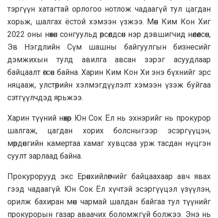
тэргүүн хатагтай орлогоо нотлож чадаагүй тул цагдан
хорьж, шалгах ёстой хэмээн үзжээ. Мөн Ким Кон Хиг
2022 оны нөхөн сонгуульд өрсөлдсөн нэр дэвшигчид нөлөөлсөн,
Эв Нэгдлийн Сүм шашны байгуулгын бизнесийг
дэмжихын тулд авилга авсан зэрэг асуудлаар
байцаалт өгсөн байна. Харин Ким Кон Хи энэ бүхнийг эрс
няцааж, улстөрийн хэлмэгдүүлэлт хэмээн үзэж буйгаа
сэтгүүлчдэд ярьжээ.
Харин түүний нөхөр Юн Сок Ёл нь эхнэрийг нь прокурор
шалгаж, цагдан хорих болсныгээр эсэргүүцэн,
мөрдөнгийн камертаа хамаг хувцсаа урж тасдан нүцгэн
суулт зарлаад байна.
Прокурорууд экс Ерөнхийлөгчийг байцаахаар авч явах
гээд чадаагүй. Юн Сок Ёл хүчтэй эсэргүүцэл үзүүлэн,
орилж бахиран мөн чармай шалдан байгаа тул түүнийг
прокурорын газар аваачих боломжгүй болжээ. Энэ нь