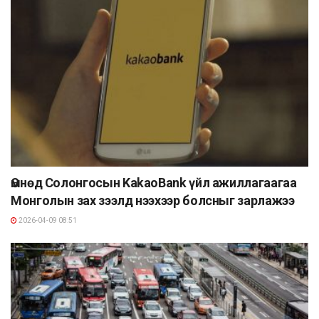
Өмнөд Солонгосын KakaoBank үйл ажиллагаагаа
Монголын зах зээлд нээхээр болсныг зарлажээ
2026-04-09 08:51