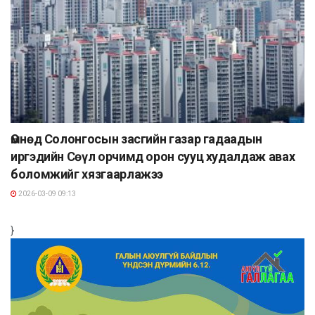
Өмнөд Солонгосын засгийн газар гадаадын
иргэдийн Сөүл орчимд орон сууц худалдаж авах
боломжийг хязгаарлажээ
2026-03-09 09:13
}