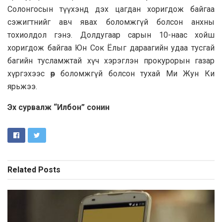
Солонгосын түүхэнд дэх цагдан хоригдож байгаа
сэжигтнийг авч явах боломжгүй болсон анхны
тохиолдол гэнэ. Долдугаар сарын 10-наас хойш
хоригдож байгаа Юн Сок Ёлыг дараагийн удаа тусгай
багийн тусламжтай хүч хэрэглэн прокурорын газар
хүргэхээс өөр боломжгүй болсон тухай Ми Жун Ки
ярьжээ.
Эх сурвалж “Илбон” сонин
Related
Posts