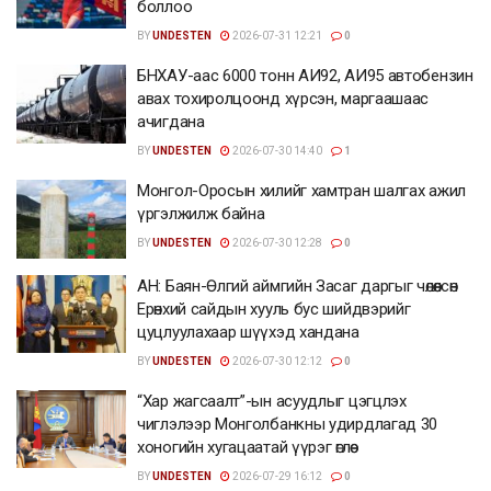
боллоо
BY
UNDESTEN
2026-07-31 12:21
0
БНХАУ-аас 6000 тонн АИ92, АИ95 автобензин
авах тохиролцоонд хүрсэн, маргаашаас
ачигдана
BY
UNDESTEN
2026-07-30 14:40
1
Монгол-Оросын хилийг хамтран шалгах ажил
үргэлжилж байна
BY
UNDESTEN
2026-07-30 12:28
0
АН: Баян-Өлгий аймгийн Засаг даргыг чөлөөлсөн
Ерөнхий сайдын хууль бус шийдвэрийг
цуцлуулахаар шүүхэд хандана
BY
UNDESTEN
2026-07-30 12:12
0
“Хар жагсаалт”-ын асуудлыг цэгцлэх
чиглэлээр Монголбанкны удирдлагад 30
хоногийн хугацаатай үүрэг өглөө
BY
UNDESTEN
2026-07-29 16:12
0