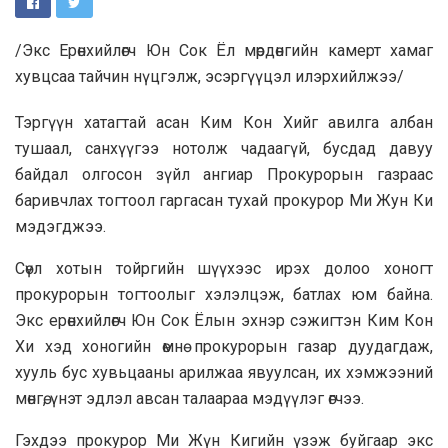
/Экс Ерөнхийлөгч Юн Сок Ёл мөрдөнгийн камерт хамаг
хувцсаа тайчин нүцгэлж, эсэргүүцэл илэрхийлжээ/
Тэргүүн хатагтай асан Ким Кон Хийг авилга албан
тушаал, санхүүгээ нотолж чадаагүй, бусдад давуу
байдал олгосон зүйл ангиар Прокурорын газраас
баривчлах тогтоол гаргасан тухай прокурор Ми Жун Ки
мэдэгджээ.
Сөүл хотын тойргийн шүүхээс ирэх долоо хоногт
прокурорын тогтоолыг хэлэлцэж, батлах юм байна.
Экс ерөнхийлөгч Юн Сок Ёлын эхнэр сэжигтэн Ким Кон
Хи хэд хоногийн өмнө прокурорын газар дуудагдаж,
хууль бус хувьцааны арилжаа явуулсан, их хэмжээний
мөнгө, үнэт эдлэл авсан талаараа мэдүүлэг өгчээ.
Гэхдээ прокурор Ми Жүн Кигийн үзэж буйгаар экс