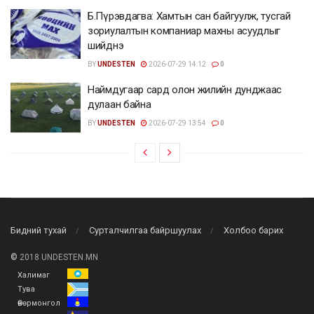
Б.Пүрэвдагва: Хамтын сан байгуулж, тусгай
зориулалтын компаниар махны асуудлыг
шийднэ
BY
UNDESTEN
2026-07-29 14:12
0
Наймдугаар сард олон жилийн дунджаас
дулаан байна
BY
UNDESTEN
2026-07-29 13:54
0
Бидний тухай
Сурталчилгаа байршуулах
Холбоо барих
©
2018 UNDESTEN.MN
Халимаг
Тува
Өвөрмонгол