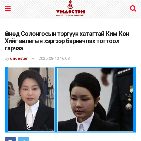
Өмнөд Солонгосын тэргүүн хатагтай Ким Кон
Хийг авлигын хэргээр баривчлах тогтоол
гарчээ
by
undesten
2025-08-10 16:08