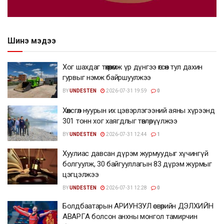
Шинэ мэдээ
Хог шахдаг төхөөрөмж үр дүнгээ өгсөн тул дахин
гурвыг нэмж байршуулжээ
BY
UNDESTEN
2026-07-31 19:59
0
Хөвсгөл нуурын их цэвэрлэгээний аяны хүрээнд
301 тонн хог хаягдлыг төвлөрүүлжээ
BY
UNDESTEN
2026-07-31 12:44
1
Хуулиас давсан дүрэм журмуудыг хүчингүй
болгуулж, 30 байгууллагын 83 дүрэм журмыг
цэгцэлжээ
BY
UNDESTEN
2026-07-31 12:28
0
Болдбаатарын АРИУНЗУЛ өсвөрийн ДЭЛХИЙН
АВАРГА болсон анхны монгол тамирчин