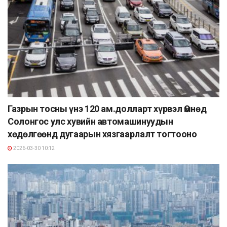
Газрын тосны үнэ 120 ам.долларт хүрвэл Өмнөд
Солонгос улс хувийн автомашинуудын
хөдөлгөөнд дугаарын хязгаарлалт тогтооно
2026-03-30 10:12