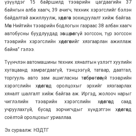
үзүүлдэг 15 байршилд тээврийн цагдаагийн 37
байнгын алба хаагч, 39 ачигч, техник хэрэгслийг бэлэн
байдалтай ажиллуулж, хөдөлгөөн зохицуулалт хийж байгаа.
Мөн Нийтийн тээврийн бодлогын газраас 38 албан хаагч
автобусны буудлуудад зөвшөөрөлгүй зогссон, түр зогссон
тээврийн хэрэгслийн хөдөлгөөнийг хязгаарлан ажиллаж
байна” гэлээ.
Түүнчлэн автомашины техник хяналтын үзлэгт хуулийн
хугацаанд хамрагдаагүй, тэнцээгүй, татвар, даатгал,
торгууль авто зам ашигласны төлбөрөө төлөөгүй тээврийн
хэрэгслийн хөдөлгөөнд оролцохыг эрхийг хязгаарлах
хяналт шалгалт хийж байгаа аж. Иргэд, жолооч нарыг
чиглэлийн тээврийн хэрэгслийн хөдөлгөөнд саад
учруулахгүй, бусад зорчигчдыг хүндэтгэн хөдөлгөөнд
соёлтой оролцохыг уриаллаа.
Эх сурвалж: НЗДТГ