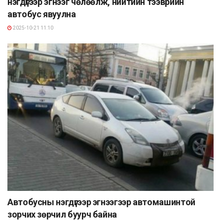
нэгдүгээр эгнээг чөлөөлж, нийтийн тээврийн
автобус явуулна
2025-10-21 11:10
Автобусны нэгдүгээр эгнээгээр автомашинтой
зорчих зөрчил буурч байна