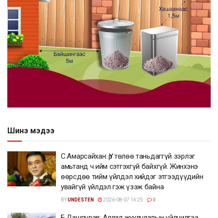
Шинэ мэдээ
С.Амарсайхан: Үр төлөө таньдаггүй зэрлэг
амьтанд ч ийм сэтгэхгүй байхгүй. Жинхэнэ
өөрсдөө тийм үйлдэл хийдэг этгээдүүдийн
увайгүй үйлдэл гэж үзэж байна
BY
UNDESTEN
2026-08-07 14:25
0
Б.Дашпүрэв: Аялал жуулчлалын үйлчилгээ