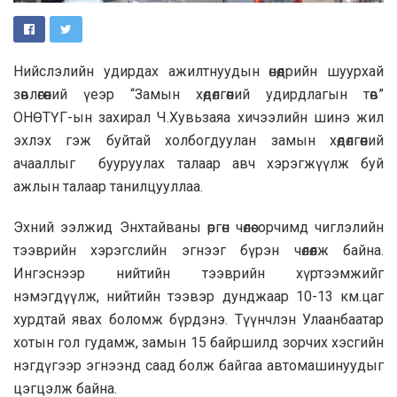
Нийслэлийн удирдах ажилтнуудын өнөөдрийн шуурхай
зөвлөгөөний үеэр “Замын хөдөлгөөний удирдлагын төв”
ОНӨТҮГ-ын захирал Ч.Хувьзаяа хичээлийн шинэ жил
эхлэх гэж буйтай холбогдуулан замын хөдөлгөөний
ачааллыг бууруулах талаар авч хэрэгжүүлж буй
ажлын талаар танилцууллаа.
Эхний ээлжид Энхтайваны өргөн чөлөө орчимд чиглэлийн
тээврийн хэрэгслийн эгнээг бүрэн чөлөөлж байна.
Ингэснээр нийтийн тээврийн хүртээмжийг
нэмэгдүүлж, нийтийн тээвэр дунджаар 10-13 км.цаг
хурдтай явах боломж бүрдэнэ. Түүнчлэн Улаанбаатар
хотын гол гудамж, замын 15 байршилд зорчих хэсгийн
нэгдүгээр эгнээнд саад болж байгаа автомашинуудыг
цэгцэлж байна.