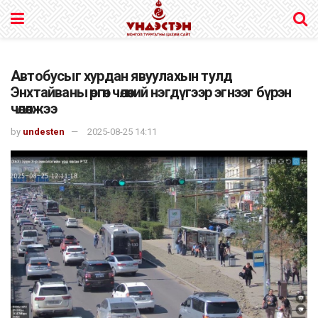
Автобусыг хурдан явуулахын тулд
Энхтайваны өргөн чөлөөний нэгдүгээр эгнээг бүрэн
чөлөөлжээ
by
undesten
2025-08-25 14:11