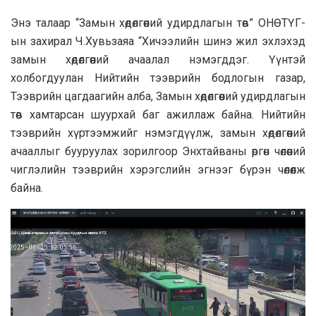
Энэ талаар “Замын хөдөлгөөний удирдлагын төв” ОНӨТҮГ-
ын захирал Ч.Хувьзаяа “Хичээлийн шинэ жил эхлэхэд
замын хөдөлгөөний ачаалал нэмэгддэг. Үүнтэй
холбогдуулан Нийтийн тээврийн бодлогын газар,
Тээврийн цагдаагийн алба, Замын хөдөлгөөний удирдлагын
төв хамтарсан шуурхай баг ажиллаж байна. Нийтийн
тээврийн хүртээмжийг нэмэгдүүлж, замын хөдөлгөөний
ачааллыг бууруулах зорилгоор Энхтайваны өргөн чөлөөний
чиглэлийн тээврийн хэрэгслийн эгнээг бүрэн чөлөөлж
байна.