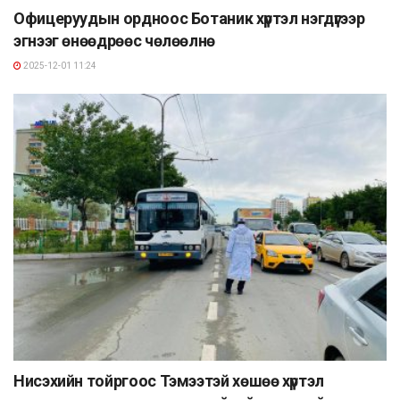
Офицеруудын ордноос Ботаник хүртэл нэгдүгээр
эгнээг өнөөдрөөс чөлөөлнө
2025-12-01 11:24
Нисэхийн тойргоос Тэмээтэй хөшөө хүртэл