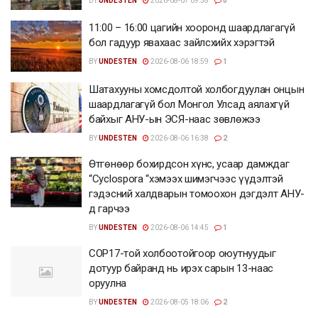
BY
UNDESTEN
2026-08-07 09:58
0
11:00 – 16:00 цагийн хооронд шаардлагагүй
бол гадуур явахаас зайлсхийх хэрэгтэй
BY
UNDESTEN
2026-08-06 18:59
1
Шатахууны хомсдолтой холбогдуулан онцын
шаардлагагүй бол Монгол Улсад аялахгүй
байхыг АНУ-ын ЭСЯ-наас зөвлөжээ
BY
UNDESTEN
2026-08-06 16:38
2
Өтгөнөөр бохирдсон хүнс, усаар дамждаг
“Cyclospora “хэмээх шимэгчээс үүдэлтэй
гэдэсний халдварын томоохон дэгдэлт АНУ-
д гарчээ
BY
UNDESTEN
2026-08-06 14:45
1
COP17-той холбоотойгоор оюутнуудыг
дотуур байранд нь ирэх сарын 13-наас
оруулна
BY
UNDESTEN
2026-08-05 18:06
2