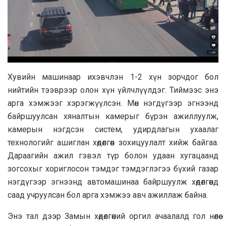
Хувийн машинаар ихэвчлэн 1-2 хүн зорчдог бол
нийтийн тээврээр олон хүн үйлчлүүлдэг. Тиймээс энэ
арга хэмжээг хэрэгжүүлсэн. Мөн нэгдүгээр эгнээнд
байршуулсан хяналтын камерыг бүрэн ажиллуулж,
камерын нэгдсэн систем, удирдлагын ухаалаг
технологийг ашиглан хөдөлгөөн зохицуулалт хийж байгаа.
Дараагийн ажил гэвэл түр болон удаан хугацаанд
зогсохыг хориглосон тэмдэг тэмдэглэгээ бүхий газар
нэгдүгээр эгнээнд автомашинаа байршуулж хөдөлгөөнд
саад учруулсан бол арга хэмжээ авч ажиллаж байна.
Энэ тал дээр Замын хөдөлгөөний оргил ачаалалд гол нөлөө