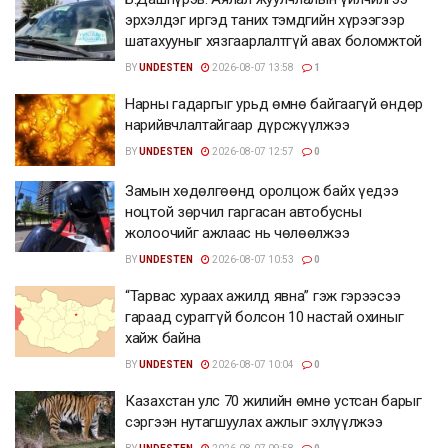
эрхэлдэг иргэд таних тэмдгийн хүрээгээр
шатахууныг хязгаарлалтгүй авах боломжтой
BY
UNDESTEN
2026-08-07 13:58
1
Нарны гадаргыг урьд өмнө байгаагүй өндөр
нарийвчлалтайгаар дүрсжүүлжээ
BY
UNDESTEN
2026-08-07 12:57
0
Замын хөдөлгөөнд оролцож байх үедээ
ноцтой зөрчил гаргасан автобусны
жолоочийг ажлаас нь чөлөөлжээ
BY
UNDESTEN
2026-08-07 10:53
0
“Тарвас хураах ажилд явна” гэж гэрээсээ
гараад сураггүй болсон 10 настай охиныг
хайж байна
BY
UNDESTEN
2026-08-07 10:04
0
Казахстан улс 70 жилийн өмнө устсан барыг
сэргээн нутагшуулах ажлыг эхлүүлжээ