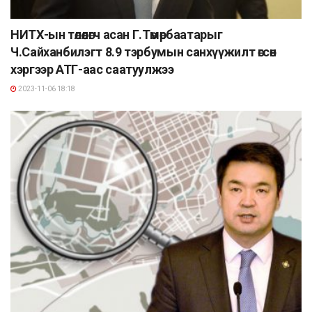
НИТХ-ын төлөөлөгч асан Г.Төмөрбаатарыг
Ч.Сайханбилэгт 8.9 тэрбумын санхүүжилт өгсөн
хэргээр АТГ-аас саатуулжээ
2023-11-06 18:18