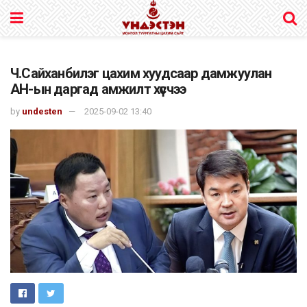
Ч.Сайханбилэг цахим хуудсаар дамжуулан
АН-ын даргад амжилт хүсчээ
by
undesten
2025-09-02 13:40