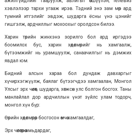
ажилгүйдлийг гааруулж, авлигыг өөгшүүлэн, телевиз
хэвлэлээр тархи угааж ирэв. Тэдний энэ зам мөр ард
түмний итгэлийг эвдэж, шударга ёсны үнэ цэнийг
гишгэлж, ардчиллыг мохоохыг оролдсон билээ.
Харин төрийн жинхэнэ зорилго бол ард иргэдээ
боомилох бус, харин хөдөлмөрийг нь хамгаалж,
бүтээмжийг нь урамшуулж, санаачилгыг нь дэмжих
явдал юм.
Бидний алсын хараа бол дундаж давхаргыг
хүчирхэгжүүлж, баялаг бүтээгчдээ хамгаалан, Монгол
Улсыг эрх чөлөөт, шударга, хөгжсөн улс болгон босгох. Таны
манлайлал дор ардчиллын үнэт зүйлс улам тодорч,
монгол хүн бүр:
Өөрийн хөдөлмөрөөр босгосон өмчөө хамгаалдаг,
Эрх чөлөөгөөрөө амьдардаг,