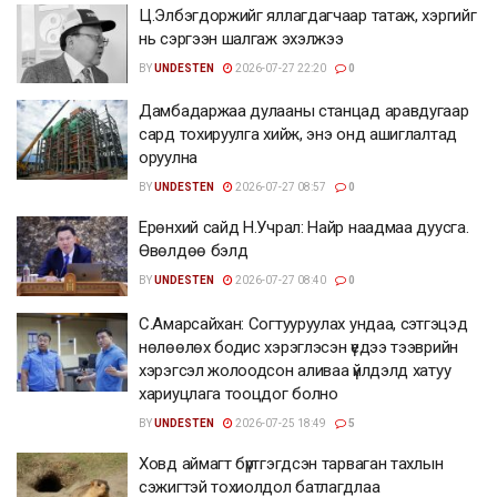
Ц.Элбэгдоржийг яллагдагчаар татаж, хэргийг
нь сэргээн шалгаж эхэлжээ
BY
UNDESTEN
2026-07-27 22:20
0
Дамбадаржаа дулааны станцад аравдугаар
сард тохируулга хийж, энэ онд ашиглалтад
оруулна
BY
UNDESTEN
2026-07-27 08:57
0
Ерөнхий сайд Н.Учрал: Найр наадмаа дуусга.
Өвөлдөө бэлд
BY
UNDESTEN
2026-07-27 08:40
0
С.Амарсайхан: Согтууруулах ундаа, сэтгэцэд
нөлөөлөх бодис хэрэглэсэн үедээ тээврийн
хэрэгсэл жолоодсон аливаа үйлдэлд хатуу
хариуцлага тооцдог болно
BY
UNDESTEN
2026-07-25 18:49
5
Ховд аймагт бүртгэгдсэн тарваган тахлын
сэжигтэй тохиолдол батлагдлаа