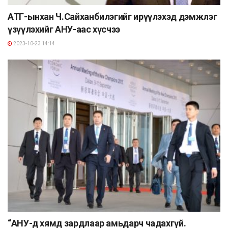
АТГ-ынхан Ч.Сайханбилэгийг ирүүлэхэд дэмжлэг
үзүүлэхийг АНУ-аас хүсчээ
2023-10-23 14:14
“АНУ-д хямд зардлаар амьдарч чадахгүй.