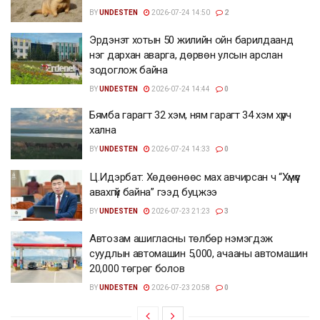
BY
UNDESTEN
2026-07-24 14:50
2
Эрдэнэт хотын 50 жилийн ойн барилдаанд
нэг дархан аварга, дөрвөн улсын арслан
зодоглож байна
BY
UNDESTEN
2026-07-24 14:44
0
Бямба гарагт 32 хэм, ням гарагт 34 хэм хүрч
хална
BY
UNDESTEN
2026-07-24 14:33
0
Ц.Идэрбат: Хөдөөнөөс мах авчирсан ч “Хүмүүс
авахгүй байна” гээд буцжээ
BY
UNDESTEN
2026-07-23 21:23
3
Автозам ашигласны төлбөр нэмэгдэж
суудлын автомашин 5,000, ачааны автомашин
20,000 төгрөг болов
BY
UNDESTEN
2026-07-23 20:58
0