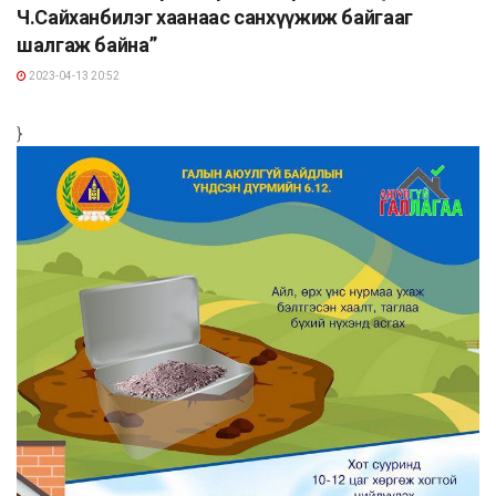
Ч.Сайханбилэг хаанаас санхүүжиж байгааг
шалгаж байна”
2023-04-13 20:52
}