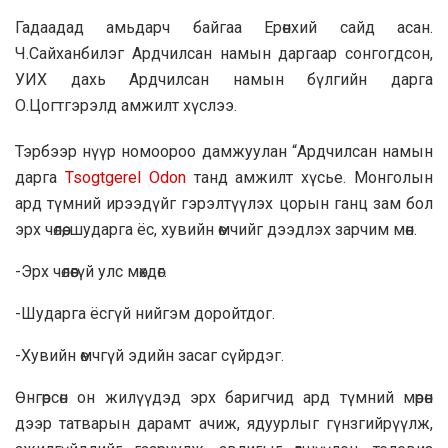
Гадаадад амьдарч байгаа Ерөнхий сайд асан.
Ч.Сайханбилэг Ардчилсан намын даргаар сонгогдсон,
УИХ дахь Ардчилсан намын бүлгийн дарга
О.Цогтгэрэлд амжилт хүслээ.
Тэрбээр нүүр номоороо дамжуулан “Ардчилсан намын
дарга
Tsogtgerel Odon
танд амжилт хүсье. Монголын
ард түмний ирээдүйг гэрэлтүүлэх цорын ганц зам бол
эрх чөлөө, шударга ёс, хувийн өмчийг дээдлэх зарчим мөн.
-Эрх чөлөөгүй улс мөхдөг.
-Шударга ёсгүй нийгэм доройтдог.
-Хувийн өмчгүй эдийн засаг сүйрдэг.
Өнгөрсөн он жилүүдэд эрх баригчид ард түмний мөрөн
дээр татварын дарамт ачиж, ядуурлыг гүнзгийрүүлж,