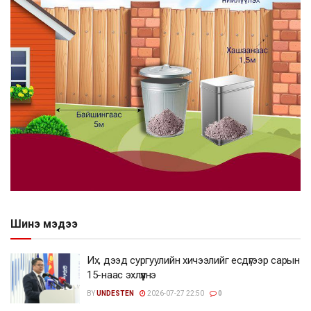
Шинэ мэдээ
Их, дээд сургуулийн хичээлийг есдүгээр сарын
15-наас эхлүүлнэ
BY
UNDESTEN
2026-07-27 22:50
0