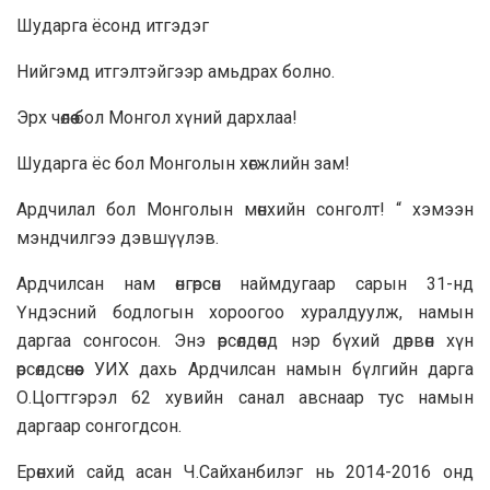
Шударга ёсонд итгэдэг
Нийгэмд итгэлтэйгээр амьдрах болно.
Эрх чөлөө бол Монгол хүний дархлаа!
Шударга ёс бол Монголын хөгжлийн зам!
Ардчилал бол Монголын мөнхийн сонголт! “ хэмээн
мэндчилгээ дэвшүүлэв.
Ардчилсан нам өнгөрсөн наймдугаар сарын 31-нд
Үндэсний бодлогын хороогоо хуралдуулж, намын
даргаа сонгосон. Энэ өрсөлдөөнд нэр бүхий дөрвөн хүн
өрсөлдсөнөөс УИХ дахь Ардчилсан намын бүлгийн дарга
О.Цогтгэрэл 62 хувийн санал авснаар тус намын
даргаар сонгогдсон.
Ерөнхий сайд асан Ч.Сайханбилэг нь 2014-2016 онд