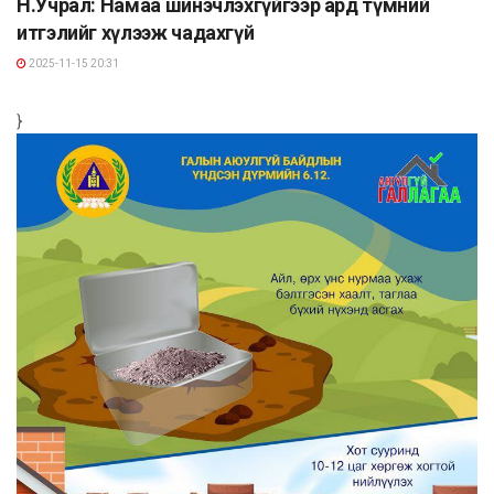
Н.Учрал: Намаа шинэчлэхгүйгээр ард түмний
итгэлийг хүлээж чадахгүй
2025-11-15 20:31
}