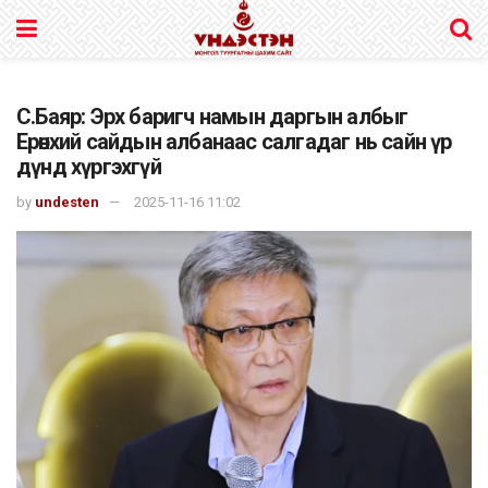
С.Баяр: Эрх баригч намын даргын албыг
Ерөнхий сайдын албанаас салгадаг нь сайн үр
дүнд хүргэхгүй
by
undesten
2025-11-16 11:02