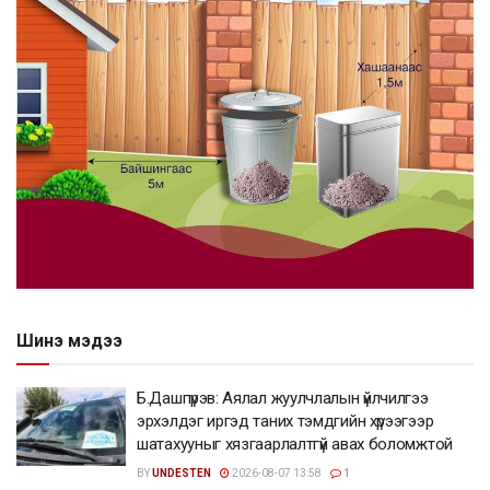
Шинэ мэдээ
Б.Дашпүрэв: Аялал жуулчлалын үйлчилгээ
эрхэлдэг иргэд таних тэмдгийн хүрээгээр
шатахууныг хязгаарлалтгүй авах боломжтой
BY
UNDESTEN
2026-08-07 13:58
1