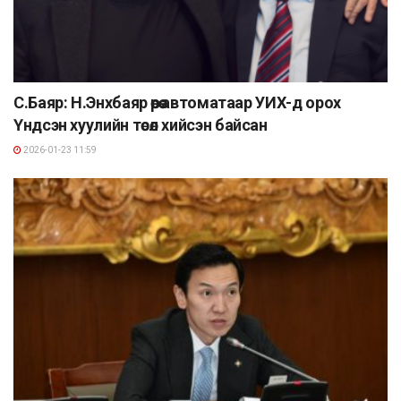
С.Баяр: Н.Энхбаяр өөрөө автоматаар УИХ-д орох
Үндсэн хуулийн төсөл хийсэн байсан
2026-01-23 11:59