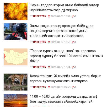
Нарны гадаргыг урьд өмнө байгаагүй өндөр
нарийвчлалтайгаар дүрсжүүлжээ
BY
UNDESTEN
2026-08-07 12:57
0
Замын хөдөлгөөнд оролцож байх үедээ
ноцтой зөрчил гаргасан автобусны
жолоочийг ажлаас нь чөлөөлжээ
BY
UNDESTEN
2026-08-07 10:53
0
“Тарвас хураах ажилд явна” гэж гэрээсээ
гараад сураггүй болсон 10 настай охиныг хайж
байна
BY
UNDESTEN
2026-08-07 10:04
0
Казахстан улс 70 жилийн өмнө устсан барыг
сэргээн нутагшуулах ажлыг эхлүүлжээ
BY
UNDESTEN
2026-08-07 09:58
0
11:00 – 16:00 цагийн хооронд шаардлагагүй
бол гадуур явахаас зайлсхийх хэрэгтэй