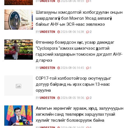
BY
UNDESTEN
2026-08-06 18:59
1
Шатахууны хомсдолтой холбогдуулан онцын
шаардлагагүй бол Монгол Улсад аялахгүй
байхыг АНУ-ын ЭСЯ-наас зөвлөжээ
BY
UNDESTEN
2026-08-06 16:38
2
Өтгөнөөр бохирдсон хүнс, усаар дамждаг
“Cyclospora “хэмээх шимэгчээс үүдэлтэй
гэдэсний халдварын томоохон дэгдэлт АНУ-
д гарчээ
BY
UNDESTEN
2026-08-06 14:45
1
COP17-той холбоотойгоор оюутнуудыг
дотуур байранд нь ирэх сарын 13-наас
оруулна
BY
UNDESTEN
2026-08-05 18:06
2
Авлигын хөрөнгийг хурааж, хүүхэд, залуучуудын
хөгжлийн санд төвлөрүүлж зарцуулах тухай
хуулийг төслийг боловсруулж байна
BY
UNDESTEN
2026-08-05 16:03
0