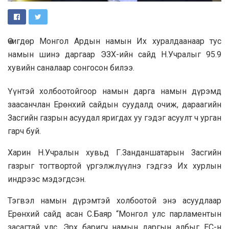
Өчигдөр Монгол Ардын намын Их хуралдаанаар тус
намын шинэ даргаар ЭЗХ-ийн сайд Н.Учралыг 95.9
хувийн саналаар сонгосон билээ.
Үүнтэй холбоотойгоор намын дарга намын дүрэмд
заасанчлан Ерөнхий сайдын суудалд очиж, дараагийн
Засгийн газрын асуудал яригдах уу гэдэг асуулт ч урган
гарч буй.
Харин Н.Учралын хувьд Г.Занданшатарын Засгийн
газрыг тогтвортой үргэлжлүүлнэ гэдгээ Их хурлын
индрээс мэдэгдсэн.
Тэгвэл намын дүрэмтэй холбоотой энэ асуудлаар
Ерөнхий сайд асан С.Баяр “Монгол улс парламентын
засагтай улс. Эрх баригч намын даргын албыг ЕС-н