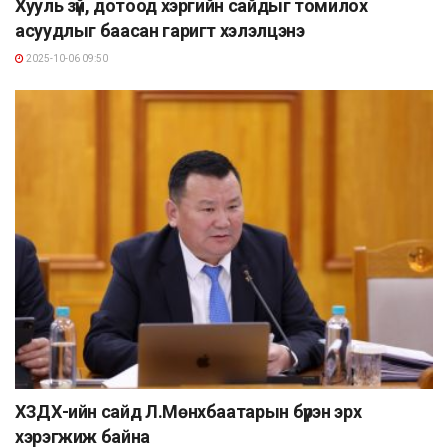
Хууль зүй, дотоод хэргийн сайдыг томилох
асуудлыг баасан гаригт хэлэлцэнэ
2025-10-06 09:50
ХЗДХ-ийн сайд Л.Мөнхбаатарын бүрэн эрх
хэрэгжиж байна