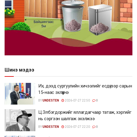
Шинэ мэдээ
Их, дээд сургуулийн хичээлийг есдүгээр сарын
15-наас эхлүүлнэ
BY
UNDESTEN
2026-07-27 22:50
0
Ц.Элбэгдоржийг яллагдагчаар татаж, хэргийг
нь сэргээн шалгаж эхэлжээ
BY
UNDESTEN
2026-07-27 22:20
0