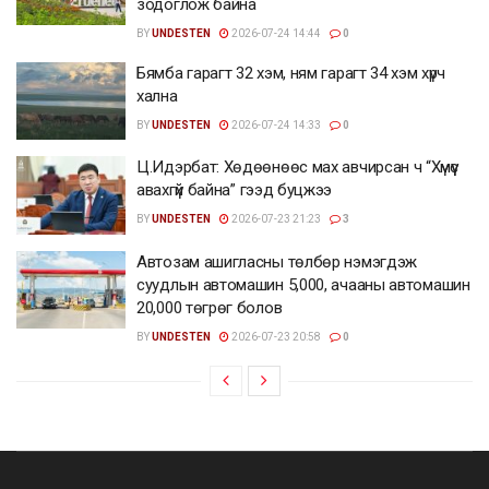
зодоглож байна
BY
UNDESTEN
2026-07-24 14:44
0
Бямба гарагт 32 хэм, ням гарагт 34 хэм хүрч
хална
BY
UNDESTEN
2026-07-24 14:33
0
Ц.Идэрбат: Хөдөөнөөс мах авчирсан ч “Хүмүүс
авахгүй байна” гээд буцжээ
BY
UNDESTEN
2026-07-23 21:23
3
Автозам ашигласны төлбөр нэмэгдэж
суудлын автомашин 5,000, ачааны автомашин
20,000 төгрөг болов
BY
UNDESTEN
2026-07-23 20:58
0