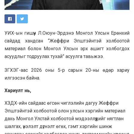
УИХ-ын гишүүн Л.Оюун-Эрдэнэ Монгол Улсын Ерөнхий
сайдад хандсан “Жеффри Эпштэйнтэй холбоотой
материал болон Монгол Улсын эрх ашигт холбогдох
асуудлыг тодруулах тухай” асуулга тавьжээ.
ЗГХЭГ-аас 2026 оны 5-р сарын 20-ны өдөр хариу
илгээсэн байна.
Хариулт нь,
ХЗДХ-ийн сайдаас өгсөн чиглэлийн дагуу Жеффри
Эпштэйнтэй холбоотой олон улсын хэргийн материал
дахь Монгол Улстай холбоотой мэдээллүүдийг нягтлан
шалгах, үнэлэлт дүгнэлт өгөх, гэмт хэргийн шинж