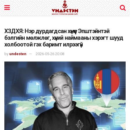
ХЗДХЯ: Нэр дурдагдсан хүмүүс Эпштэйнтэй
бэлгийн мөлжлөг, хүний наймааны хэрэгт шууд
холбоотой гэх баримт илрээгүй
by
undesten
2026-05-26 20:08