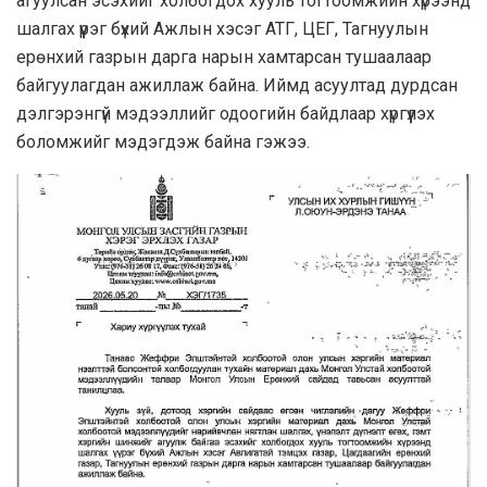
агуулсан эсэхийг холбогдох хууль тогтоомжийн хүрээнд
шалгах үүрэг бүхий Ажлын хэсэг АТГ, ЦЕГ, Тагнуулын
ерөнхий газрын дарга нарын хамтарсан тушаалаар
байгуулагдан ажиллаж байна. Иймд асуултад дурдсан
дэлгэрэнгүй мэдээллийг одоогийн байдлаар хүргүүлэх
боломжийг мэдэгдэж байна гэжээ.