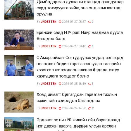
Дамбадаржаа дулааны станцад аравдугаар
сард тохируулга хийж, энэ онд ашиглалтад
оруулна
BY
UNDESTEN
2026-07-27 08:57
0
Ерөнхий сайд Н.Учрал: Найр наадмаа дуусга.
Өвөлдөө бэлд
BY
UNDESTEN
2026-07-27 08:40
0
С.Амарсайхан: Согтууруулах ундаа, сэтгэцэд
нөлөөлөх бодис хэрэглэсэн үедээ тээврийн
хэрэгсэл жолоодсон аливаа үйлдэлд хатуу
хариуцлага тооцдог болно
BY
UNDESTEN
2026-07-25 18:49
5
Ховд аймагт бүртгэгдсэн тарваган тахлын
сэжигтэй тохиолдол батлагдлаа
BY
UNDESTEN
2026-07-24 14:50
2
Эрдэнэт хотын 50 жилийн ойн барилдаанд
нэг дархан аварга, дөрвөн улсын арслан