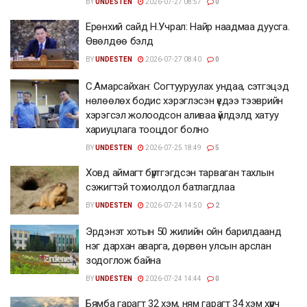
BY
UNDESTEN
2026-07-27 08:57
0
Ерөнхий сайд Н.Учрал: Найр наадмаа дуусга.
Өвөлдөө бэлд
BY
UNDESTEN
2026-07-27 08:40
0
С.Амарсайхан: Согтууруулах ундаа, сэтгэцэд
нөлөөлөх бодис хэрэглэсэн үедээ тээврийн
хэрэгсэл жолоодсон аливаа үйлдэлд хатуу
хариуцлага тооцдог болно
BY
UNDESTEN
2026-07-25 18:49
5
Ховд аймагт бүртгэгдсэн тарваган тахлын
сэжигтэй тохиолдол батлагдлаа
BY
UNDESTEN
2026-07-24 14:50
2
Эрдэнэт хотын 50 жилийн ойн барилдаанд
нэг дархан аварга, дөрвөн улсын арслан
зодоглож байна
BY
UNDESTEN
2026-07-24 14:44
0
Бямба гарагт 32 хэм, ням гарагт 34 хэм хүрч