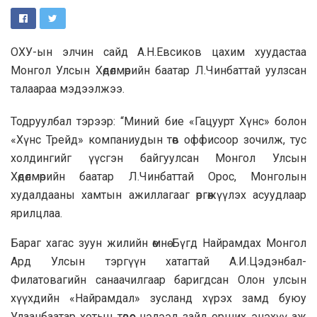
ОХУ-ын элчин сайд А.Н.Евсиков цахим хуудастаа
Монгол Улсын Хөдөлмөрийн баатар Л.Чинбаттай уулзсан
талаараа мэдээлжээ.
Тодруулбал тэрээр: “Миний бие «Гацуурт Хүнс» болон
«Хүнс Трейд» компаниудын төв оффисоор зочилж, тус
холдингийг үүсгэн байгуулсан Монгол Улсын
Хөдөлмөрийн баатар Л.Чинбаттай Орос, Монголын
худалдааны хамтын ажиллагааг өргөжүүлэх асуудлаар
ярилцлаа.
Бараг хагас зуун жилийн өмнө Бүгд Найрамдах Монгол
Ард Улсын тэргүүн хатагтай А.И.Цэдэнбал-
Филатовагийн санаачилгаар баригдсан Олон улсын
хүүхдийн «Найрамдал» зусланд хүрэх замд буюу
Улаанбаатар хотын төвөөс нэлээд зайд орших энэхүү аж