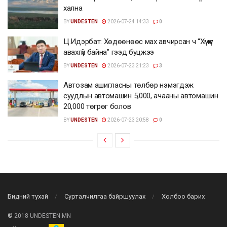
хална
BY
UNDESTEN
2026-07-24 14:33
0
Ц.Идэрбат: Хөдөөнөөс мах авчирсан ч “Хүмүүс
авахгүй байна” гээд буцжээ
BY
UNDESTEN
2026-07-23 21:23
3
Автозам ашигласны төлбөр нэмэгдэж
суудлын автомашин 5,000, ачааны автомашин
20,000 төгрөг болов
BY
UNDESTEN
2026-07-23 20:58
0
Бидний тухай
Сурталчилгаа байршуулах
Холбоо барих
©
2018 UNDESTEN.MN