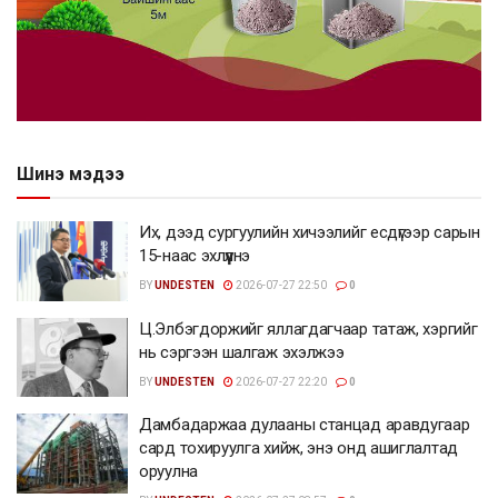
Шинэ мэдээ
Их, дээд сургуулийн хичээлийг есдүгээр сарын
15-наас эхлүүлнэ
BY
UNDESTEN
2026-07-27 22:50
0
Ц.Элбэгдоржийг яллагдагчаар татаж, хэргийг
нь сэргээн шалгаж эхэлжээ
BY
UNDESTEN
2026-07-27 22:20
0
Дамбадаржаа дулааны станцад аравдугаар
сард тохируулга хийж, энэ онд ашиглалтад
оруулна