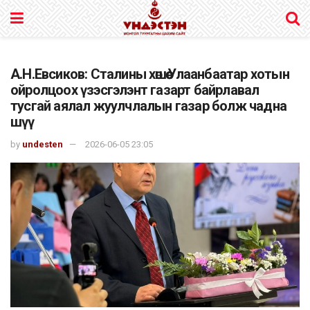
А.Н.Евсиков: Сталины хөшөө Улаанбаатар хотын
ойролцоох үзэсгэлэнт газарт байрлавал
тусгай аялал жуулчлалын газар болж чадна
шүү
by
undesten
2026-06-05 23:05