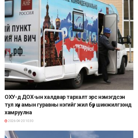
ОХУ-д ДОХ-ын халдвар тархалт эрс нэмэгдсэн
тул хүн амын гуравны нэгийг жил бүр шинжилгээнд
хамруулна
2026-04-20 10:30