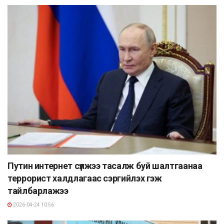
Путин интернет сүлжээ тасалж буй шалтгаанаа
террорист халдлагаас сэргийлэх гэж
тайлбарлажээ
2026-04-24 10:56