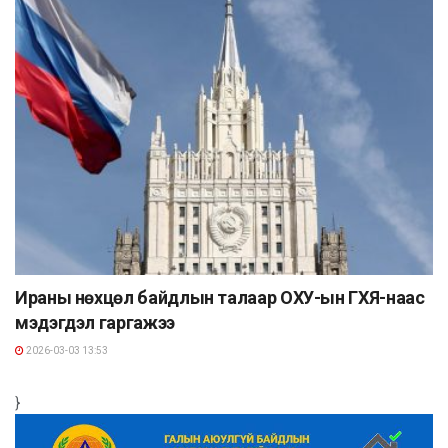
Ираны нөхцөл байдлын талаар ОХУ-ын ГХЯ-наас
мэдэгдэл гаргажээ
2026-03-03 13:53
}