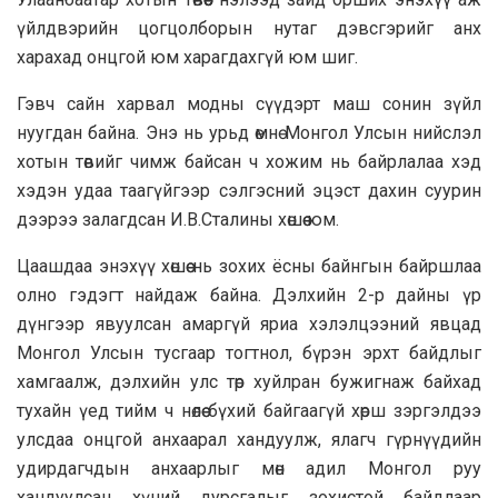
үйлдвэрийн цогцолборын нутаг дэвсгэрийг анх
харахад онцгой юм харагдахгүй юм шиг.
Гэвч сайн харвал модны сүүдэрт маш сонин зүйл
нуугдан байна. Энэ нь урьд өмнө Монгол Улсын нийслэл
хотын төвийг чимж байсан ч хожим нь байрлалаа хэд
хэдэн удаа таагүйгээр сэлгэсний эцэст дахин суурин
дээрээ залагдсан И.В.Сталины хөшөө юм.
Цаашдаа энэхүү хөшөө нь зохих ёсны байнгын байршлаа
олно гэдэгт найдаж байна. Дэлхийн 2-р дайны үр
дүнгээр явуулсан амаргүй яриа хэлэлцээний явцад
Монгол Улсын тусгаар тогтнол, бүрэн эрхт байдлыг
хамгаалж, дэлхийн улс төр хуйлран бужигнаж байхад
тухайн үед тийм ч нөлөө бүхий байгаагүй хөрш зэргэлдээ
улсдаа онцгой анхаарал хандуулж, ялагч гүрнүүдийн
удирдагчдын анхаарлыг мөн адил Монгол руу
хандуулсан хүний дурсгалыг зохистой байдлаар