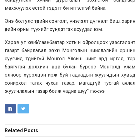
мөнхжүүлэх ёстой гэдэгт би итгэлтэй байна.
Энэ бол улс төрийн сонголт, үнэлэлт дүгнэлт биш, харин
өөрийн орны түүхийг хүндэтгэх асуудал юм.
Хэрэв уг хөшөө Улаанбаатар хотын ойролцоох үзэсгэлэнт
газарт байрлавал зөвхөн Монголын нийслэлийн оршин
суугчид төдийгүй Монгол Улсын нийт ард иргэд, тэр
байтугай дэлхийн өнцөг булан бүрээс Монголд улам
олноор хүрэлцэн ирж буй гадаадын жуулчдын хувьд
сонирхол татах чухал газар, магадгүй тусгай аялал
жуулчлалын газар болж чадна шүү” гэжээ.
Related
Posts