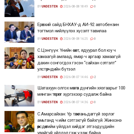
BY
UNDESTEN
2026-08-08 18:49
0
Ерөнхий сайд БНХАУ-д АИ-92 автобензин
тогтмол нийлүүлэх хүсэлт тавилаа
BY
UNDESTEN
2026-08-08 16:25
0
С.Цэнгүүн: Үнийн өсөлт, ядуурал бол юу ч
хамаагүй амлаад, ямар ч аргаар хамаагүй
дахин сонгогдох гэсэн “сайхан сэтгэлт”
улстөрчдийн бүтээл
BY
UNDESTEN
2026-08-07 14:46
2
Шатахуун олгох мөнгөн дүнгийн хязгаарыг 100
мянган төгрөгт хүргэхээр судалж байна
BY
UNDESTEN
2026-08-07 14:36
0
С.Амарсайхан: Үр төлөө таньдаггүй зэрлэг
амьтанд ч ийм сэтгэхгүй байхгүй. Жинхэнэ
өөрсдөө тийм үйлдэл хийдэг этгээдүүдийн
увайгүй үйлдэл гэж үзэж байна