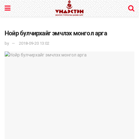
Нойр булчирхайг эмчлэх монгол арга
by
2018-09-20 13:02