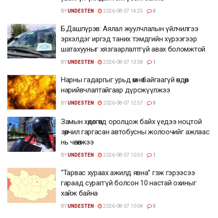
BY
UNDESTEN
2026-08-07 14:25
0
Б.Дашпүрэв: Аялал жуулчлалын үйлчилгээ
эрхэлдэг иргэд таних тэмдгийн хүрээгээр
шатахууныг хязгаарлалтгүй авах боломжтой
BY
UNDESTEN
2026-08-07 13:58
1
Нарны гадаргыг урьд өмнө байгаагүй өндөр
нарийвчлалтайгаар дүрсжүүлжээ
BY
UNDESTEN
2026-08-07 12:57
0
Замын хөдөлгөөнд оролцож байх үедээ ноцтой
зөрчил гаргасан автобусны жолоочийг ажлаас
нь чөлөөлжээ
BY
UNDESTEN
2026-08-07 10:53
1
“Тарвас хураах ажилд явна” гэж гэрээсээ
гараад сураггүй болсон 10 настай охиныг
хайж байна
BY
UNDESTEN
2026-08-07 10:04
0