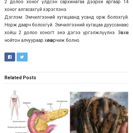
2 долоо хоног үлдсэн сархинагаа дээрхи аргаар 14
хоног алгасахгүй хэрэглэнэ.
Дэглэм: Эмчилгээний хугацаанд усанд орж болохгүй.
Норж даарч болохгүй. Эмчилгээний хугацаа дууссанаас
хойш 2 долоо хоногт энэ дэгээ үргэлжлүүлнэ. Зөвхөн
нойтон алчуураар хөлөө арчиж болно.
Related
Posts