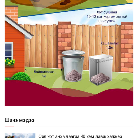
Шинэ мэдээ
Сөүл хот анх удаагаа 40 хэм давж халжээ