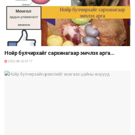
Нойр булчирхайг сархинагаар эмчлэх арга…
2023-08-26 01:17