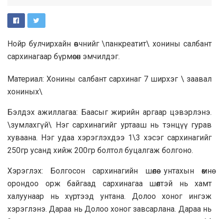
Нойр булчирхайн өвчнийг \панкреатит\ хонины салбант
сархинагаар бүрмөсөн эмчилдэг.
Материал: Хонины салбант сархинаг 7 ширхэг \ заавал
хониных\
Бэлдэх ажиллагаа: Баасыг жирийн аргаар цэвэрлэнэ.
\зумлахгүй\ Нэг сархинагийг уртааш нь тэнцүү гурав
хуваана. Нэг удаа хэрэглэхдээ 1\3 хэсэг сархинагийг
250гр усанд хийж 200гр болтол буцалгаж болгоно.
Хэрэглэх: Болгосон сархинагийн шөлөө унтахын өмнө
орондоо орж байгаад сархинагаа шөлтэй нь хамт
халуунаар нь хүртээд унтана. Долоо хоног ингэж
хэрэглэнэ. Дараа нь Долоо хоног завсарлана. Дараа нь