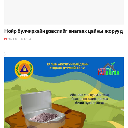
Нойр булчирхайн үрэвслийг анагаах цайны жорууд
2021-01-06 17:03
}