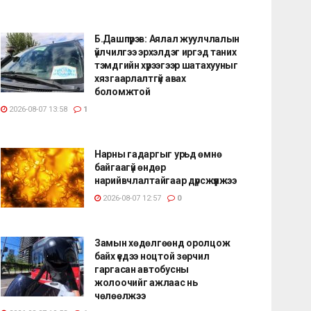
Б.Дашпүрэв: Аялал жуулчлалын
үйлчилгээ эрхэлдэг иргэд таних
тэмдгийн хүрээгээр шатахууныг
хязгаарлалтгүй авах
боломжтой
2026-08-07 13:58
1
Нарны гадаргыг урьд өмнө
байгаагүй өндөр
нарийвчлалтайгаар дүрсжүүлжээ
2026-08-07 12:57
0
Замын хөдөлгөөнд оролцож
байх үедээ ноцтой зөрчил
гаргасан автобусны
жолоочийг ажлаас нь
чөлөөлжээ