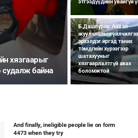
этгээдүүдийн увайгүй 
Б.Дашпүрэв: Аялал
жуулчлалын үйлчилгэ
эрхэлдэг иргэд таних
тэмдгийн хүрээгээр
шатахууныг
ийн хязгаарыг
хязгаарлалтгүй авах
эр судалж байна
боломжтой
And finally, ineligible people lie on form
4473 when they try