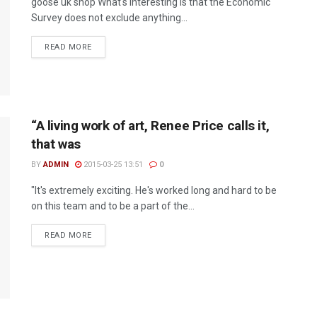
goose uk shop What's interesting is that the Economic
Survey does not exclude anything...
READ MORE
“A living work of art, Renee Price calls it,
that was
BY
ADMIN
2015-03-25 13:51
0
"It's extremely exciting. He's worked long and hard to be
on this team and to be a part of the...
READ MORE