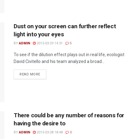
Dust on your screen can further reflect
light into your eyes
BY
ADMIN
2015-03-29 14:31
5
To see if the dilution effect plays out in real life, ecologist
David Civitello and his team analyzed a broad...
READ MORE
There could be any number of reasons for
having the desire to
BY
ADMIN
2015-03-28 18:48
0