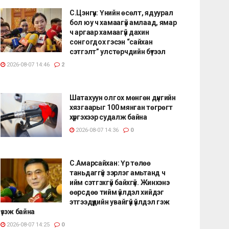
С.Цэнгүүн: Үнийн өсөлт, ядуурал
бол юу ч хамаагүй амлаад, ямар
ч аргаар хамаагүй дахин
сонгогдох гэсэн “сайхан
сэтгэлт” улстөрчдийн бүтээл
2026-08-07 14:46
2
Шатахуун олгох мөнгөн дүнгийн
хязгаарыг 100 мянган төгрөгт
хүргэхээр судалж байна
2026-08-07 14:36
0
С.Амарсайхан: Үр төлөө
таньдаггүй зэрлэг амьтанд ч
ийм сэтгэхгүй байхгүй. Жинхэнэ
өөрсдөө тийм үйлдэл хийдэг
этгээдүүдийн увайгүй үйлдэл гэж
үзэж байна
2026-08-07 14:25
0