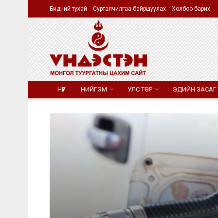
Бидний тухай
Сурталчилгаа байршуулах
Холбоо барих
НҮҮР
НИЙГЭМ
УЛС ТӨР
ЭДИЙН ЗАСАГ