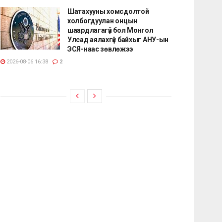
Шатахууны хомсдолтой
холбогдуулан онцын
шаардлагагүй бол Монгол
Улсад аялахгүй байхыг АНУ-ын
ЭСЯ-наас зөвлөжээ
2026-08-06 16:38
2