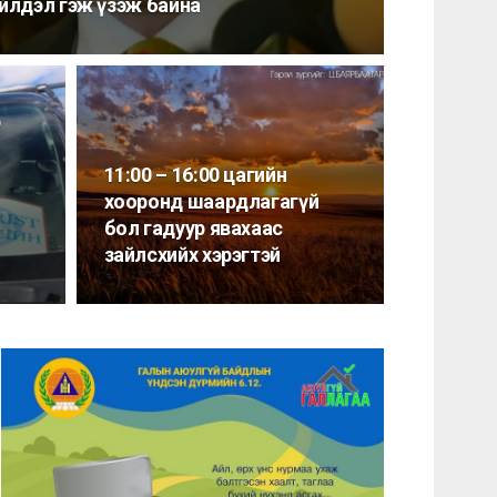
үйлдэл гэж үзэж байна
э
11:00 – 16:00 цагийн
хооронд шаардлагагүй
бол гадуур явахаас
зайлсхийх хэрэгтэй