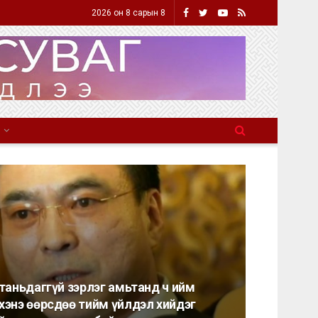
2026 он 8 сарын 8
 таньдаггүй зэрлэг амьтанд ч ийм
нхэнэ өөрсдөө тийм үйлдэл хийдэг