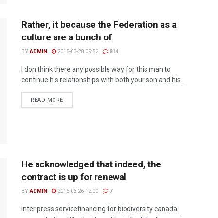
Rather, it because the Federation as a
culture are a bunch of
BY
ADMIN
2015-03-28 09:52
814
I don think there any possible way for this man to
continue his relationships with both your son and his...
READ MORE
He acknowledged that indeed, the
contract is up for renewal
BY
ADMIN
2015-03-26 12:00
7
inter press servicefinancing for biodiversity canada