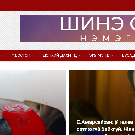
ҮНДЭСТЭН
ДЭЛХИЙ ДАХИНД
ЭРҮҮЛ МЭНД
БУСАД
С.Амарсайхан: Үр төлөө
сэтгэхгүй байхгүй. Жи