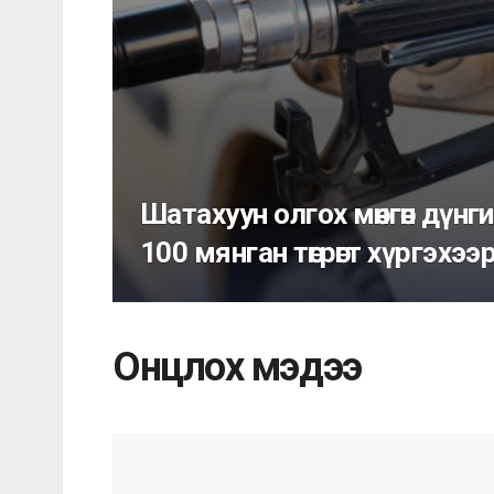
Шатахуун олгох мөнгөн дүнг
100 мянган төгрөгт хүргэхэ
Онцлох мэдээ