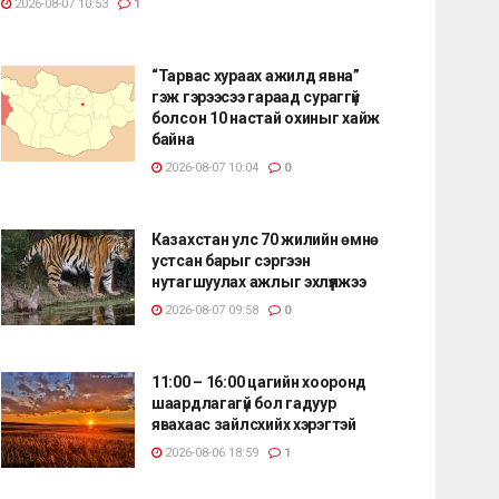
2026-08-07 10:53
1
“Тарвас хураах ажилд явна”
гэж гэрээсээ гараад сураггүй
болсон 10 настай охиныг хайж
байна
2026-08-07 10:04
0
Казахстан улс 70 жилийн өмнө
устсан барыг сэргээн
нутагшуулах ажлыг эхлүүлжээ
2026-08-07 09:58
0
11:00 – 16:00 цагийн хооронд
шаардлагагүй бол гадуур
явахаас зайлсхийх хэрэгтэй
2026-08-06 18:59
1