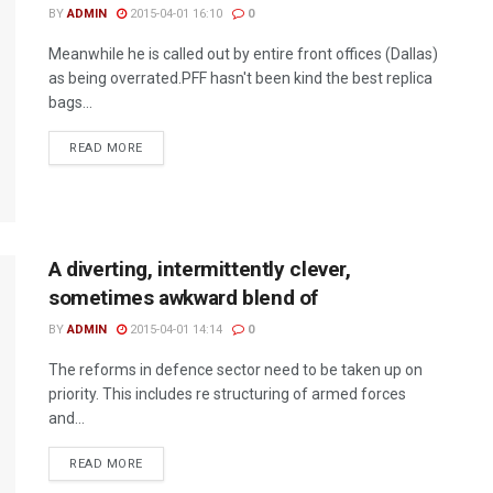
BY
ADMIN
2015-04-01 16:10
0
Meanwhile he is called out by entire front offices (Dallas)
as being overrated.PFF hasn't been kind the best replica
bags...
READ MORE
A diverting, intermittently clever,
sometimes awkward blend of
BY
ADMIN
2015-04-01 14:14
0
The reforms in defence sector need to be taken up on
priority. This includes re structuring of armed forces
and...
READ MORE