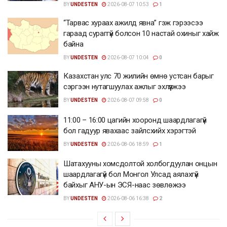
BY
UNDESTEN
2026-08-07 10:53
1
“Тарвас хураах ажилд явна” гэж гэрээсээ
гараад сураггүй болсон 10 настай охиныг хайж
байна
BY
UNDESTEN
2026-08-07 10:04
0
Казахстан улс 70 жилийн өмнө устсан барыг
сэргээн нутагшуулах ажлыг эхлүүлжээ
BY
UNDESTEN
2026-08-07 09:58
0
11:00 – 16:00 цагийн хооронд шаардлагагүй
бол гадуур явахаас зайлсхийх хэрэгтэй
BY
UNDESTEN
2026-08-06 18:59
1
Шатахууны хомсдолтой холбогдуулан онцын
шаардлагагүй бол Монгол Улсад аялахгүй
байхыг АНУ-ын ЭСЯ-наас зөвлөжээ
BY
UNDESTEN
2026-08-06 16:38
2