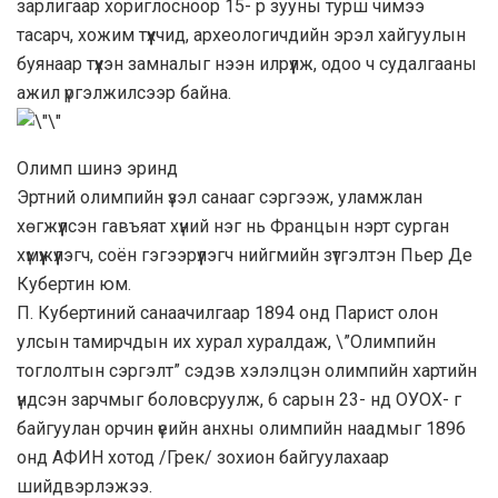
зарлигаар хориглосноор 15- р зууны турш чимээ
тасарч, хожим түүхчид, археологичдийн эрэл хайгуулын
буянаар түүхэн замналыг нээн илрүүлж, одоо ч судалгааны
ажил үргэлжилсээр байна.
Олимп шинэ эринд
Эртний олимпийн үзэл санааг сэргээж, уламжлан
хөгжүүлсэн гавъяат хүний нэг нь Францын нэрт сурган
хүмүүжүүлэгч, соён гэгээрүүлэгч нийгмийн зүтгэлтэн Пьер Де
Кубертин юм.
П. Кубертиний санаачилгаар 1894 онд Парист олон
улсын тамирчдын их хурал хуралдаж, \”Олимпийн
тоглолтын сэргэлт” сэдэв хэлэлцэн олимпийн хартийн
үндсэн зарчмыг боловсруулж, 6 сарын 23- нд ОУОХ- г
байгуулан орчин үеийн анхны олимпийн наадмыг 1896
онд АФИН хотод /Грек/ зохион байгуулахаар
шийдвэрлэжээ.