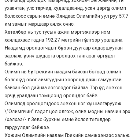
Олимпод оролцох тамирчид, зохиолч хөгжимчин, гүн
ухаантан, улс төрчид, худалдаачид, усан цэргүүд олимп
болохоос сарын өмнө Элидаас Олимпийн уул руу 57,7
км замыг маршаар аялж очно.
Хөтөлбөр нь тус тусын ажил мэргэжлээр ном
хаялцахаас гадна 192,27 метрийн гүйлтээр уралдана.
Наадамд оролцогчдыг бүрээн дуугаар алдаршуулан
зарлаж, үнэнч шударга оролцох тангараг өргүүлдэг
байжээ.
Олимп нь бүх Грекийн наадам байсан бөгөөд олимп
болох үед овог аймгуудын хооронд дайн самуунтай
байсан бол дайнаа зогсоодог байлаа. Тэр үед зөвхөн
эрчүүд уралдаан тэмцээнд оролцдог байв.
Олимпод оролцогчдоос зөвхөн нэг хүн шалгаруулж
\”Олимпчин” гэдэг цол олгож, олив модны навчин эрх
/хэлхээ/- г Зевс бурхны өмнө ёслол төгөлдөр
гардуулдаг байжээ.
Хожим Олимпийн наадам Грекийн хэмжээнээс хальж,