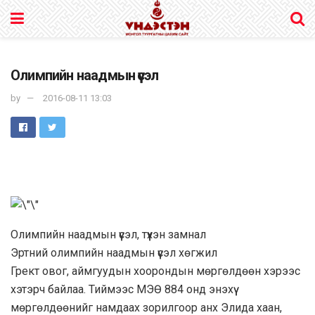
Олимпийн наадмын үүсэл
by
2016-08-11 13:03
Олимпийн наадмын үүсэл, түүхэн замнал
Эртний олимпийн наадмын үүсэл хөгжил
Грект овог, аймгуудын хоорондын мөргөлдөөн хэрээс
хэтэрч байлаа. Тиймээс МЭӨ 884 онд энэхүү
мөргөлдөөнийг намдаах зорилгоор анх Элида хаан,