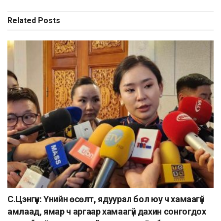
Related
Posts
С.Цэнгүүн: Үнийн өсөлт, ядуурал бол юу ч хамаагүй
амлаад, ямар ч аргаар хамаагүй дахин сонгогдох