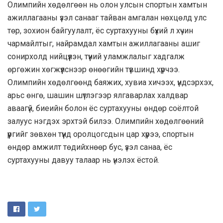
Олимпийн хөдөлгөөн нь олон улсын спортын хамтын
ажиллагааны үзэл санааг тайван амгалан нөхцөлд улс
төр, зохион байгуулалт, ёс суртахууны бүхий л хүчин
чармайлтыг, найрамдал хамтын ажиллагааны ашиг
сонирхолд нийцүүлэн, түүний уламжлалыг хадгалж
өргөжин хөгжүүлснээр өнөөгийн түвшинд хүрчээ.
Олимпийн хөдөлгөөнд баяжих, хувиа хичээх, үндсэрхэх,
арьс өнгө, шашин шүтлэгээр ялгаварлах халдвар
аваагүй, биеийн болон ёс суртахууны өндөр соёлтой
залуус нэгдэх эрхтэй билээ. Олимпийн хөдөлгөөний
үүргийг зөвхөн түүнд оролцогсдын цар хүрээ, спортын
өндөр амжилт төдийхнөөр бус, үзэл санаа, ёс
суртахууны давуу талаар нь үнэлэх ёстой.