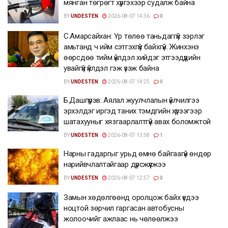
мянган төгрөгт хүргэхээр судалж байна
BY
UNDESTEN
2026-08-07 14:36
0
С.Амарсайхан: Үр төлөө таньдаггүй зэрлэг
амьтанд ч ийм сэтгэхгүй байхгүй. Жинхэнэ
өөрсдөө тийм үйлдэл хийдэг этгээдүүдийн
увайгүй үйлдэл гэж үзэж байна
BY
UNDESTEN
2026-08-07 14:25
0
Б.Дашпүрэв: Аялал жуулчлалын үйлчилгээ
эрхэлдэг иргэд таних тэмдгийн хүрээгээр
шатахууныг хязгаарлалтгүй авах боломжтой
BY
UNDESTEN
2026-08-07 13:58
1
Нарны гадаргыг урьд өмнө байгаагүй өндөр
нарийвчлалтайгаар дүрсжүүлжээ
BY
UNDESTEN
2026-08-07 12:57
0
Замын хөдөлгөөнд оролцож байх үедээ
ноцтой зөрчил гаргасан автобусны
жолоочийг ажлаас нь чөлөөлжээ