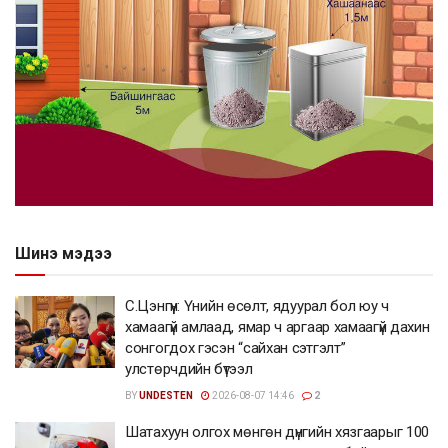
Шинэ мэдээ
С.Цэнгүүн: Үнийн өсөлт, ядуурал бол юу ч
хамаагүй амлаад, ямар ч аргаар хамаагүй дахин
сонгогдох гэсэн “сайхан сэтгэлт”
улстөрчдийн бүтээл
BY
UNDESTEN
2026-08-07 14:46
2
Шатахуун олгох мөнгөн дүнгийн хязгаарыг 100