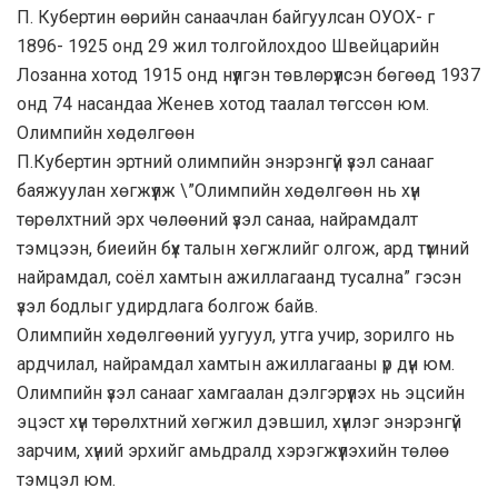
П. Кубертин өөрийн санаачлан байгуулсан ОУОХ- г
1896- 1925 онд 29 жил толгойлохдоо Швейцарийн
Лозанна хотод 1915 онд нүүлгэн төвлөрүүлсэн бөгөөд 1937
онд 74 насандаа Женев хотод таалал төгссөн юм.
Олимпийн хөдөлгөөн
П.Кубертин эртний олимпийн энэрэнгүй үзэл санааг
баяжуулан хөгжүүлж \”Олимпийн хөдөлгөөн нь хүн
төрөлхтний эрх чөлөөний үзэл санаа, найрамдалт
тэмцээн, биеийн бүх талын хөгжлийг олгож, ард түмний
найрамдал, соёл хамтын ажиллагаанд тусална” гэсэн
үзэл бодлыг удирдлага болгож байв.
Олимпийн хөдөлгөөний уугуул, утга учир, зорилго нь
ардчилал, найрамдал хамтын ажиллагааны үр дүн юм.
Олимпийн үзэл санааг хамгаалан дэлгэрүүлэх нь эцсийн
эцэст хүн төрөлхтний хөгжил дэвшил, хүнлэг энэрэнгүй
зарчим, хүний эрхийг амьдралд хэрэгжүүлэхийн төлөө
тэмцэл юм.