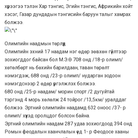
хүрээгээ тэлэн Хар тэнгис, Эгийн тэнгис, Африкийн хойт
хэсэг, Газар дундадын тэнгисийн баруун талыг хамрах
болжээ.
Олимпийн наадмын төрлүүд
Олимпийн эхний 17 наадам нэг өдөр зөвхөн гүйлтээр
зохиогддог байсан бол М.Э.Ө 708 онд /18-р олимп/
хөтөлбөрт нь бөхийн барилдаан, таван төрөлт
нэмэгдэж, 688 онд /23-р олимп/ нударган зодоон
нэмэгдснээр 2 өдөр үргэлжлэх болжээ.
680 онд /25-р наадам/ морин спорт /2 дугуйтай
тэргэнд 4 морь хөлөлж 24 тойрог /13,5км/ уралддаг
болжээ. Эртний олимпийн наадамд 632 оноос /37- р
олимп/ хүүхэд оролцдог болсон байна.
Эртний олимпийн наадам 287 удаа зохиогдоод 394 онд
Ромын феодалын хаанчлалын үед 1- р Феодосе хааны