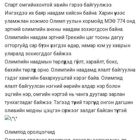
Спарт омгийнхонтой эвийн гэрээ байгуулжээ.
Ингэхдээ их баяр наадам хийсэн байна. Харин үүнээс
уламжлан хожмоо Олимп уулын хормойд МЭӨ 774 онд
эртний олимпийн анхны наадам зохиогдсон байна.
Олимпийн наадам эртний Грекийн цаг тооны дагуу
огторгуйд сар бүтэн үзэгдэх өдөр, намар юм уу хаврын
улиралд зохиогддог байжээ.
Олимпийн наадмын төрлүүдэд гүйлт, харайлт, бокс,
бөхийн төрлүүд орно. Олимпийн наадамд ялалт байгуулна
гэдэг хамгийн бахархууштай хэрэг байв. Олимпид
ялалт байгуулсан нэгний өөрийн алдар нэр болон
эцгийн нэр, омгийн нэртэй нь чанга дуугаар зарлан
тунхагладаг байжээ. Тэгээд түүний тэргүүнд онгон дагшин
оливийн модны цэцгэн сүлжээг залдаг байсан түүхтэй.
Олимпод оролцогчид