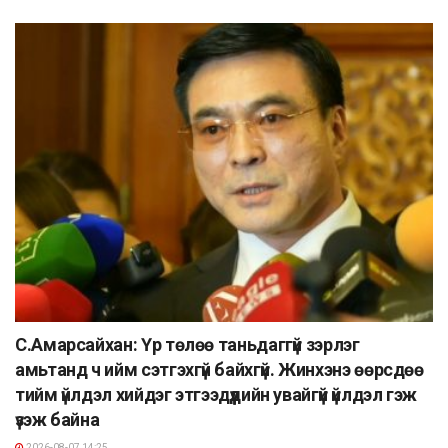
С.Амарсайхан: Үр төлөө таньдаггүй зэрлэг
амьтанд ч ийм сэтгэхгүй байхгүй. Жинхэнэ өөрсдөө
тийм үйлдэл хийдэг этгээдүүдийн увайгүй үйлдэл гэж
үзэж байна
2026-08-07 14:25