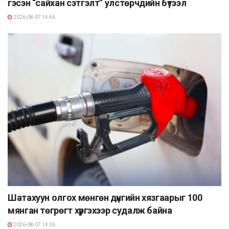
гэсэн “сайхан сэтгэлт” улстөрчдийн бүтээл
2026-08-07 14:46
Шатахуун олгох мөнгөн дүнгийн хязгаарыг 100
мянган төгрөгт хүргэхээр судалж байна
2026-08-07 14:36