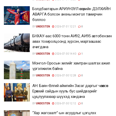
Болдбаатарын АРИУНЗУЛ өсвөрийн ДЭЛХИЙН
АВАРГА болсон анхны монгол тамирчин
боллоо
BY
UNDESTEN
2026-07-31 12:21
0
БНХАУ-аас 6000 тонн АИ92, АИ95 автобензин
авах тохиролцоонд хүрсэн, маргаашаас
ачигдана
BY
UNDESTEN
2026-07-30 14:40
1
Монгол-Оросын хилийг хамтран шалгах ажил
үргэлжилж байна
BY
UNDESTEN
2026-07-30 12:28
0
АН: Баян-Өлгий аймгийн Засаг даргыг чөлөөлсөн
Ерөнхий сайдын хууль бус шийдвэрийг
цуцлуулахаар шүүхэд хандана
BY
UNDESTEN
2026-07-30 12:12
0
“Хар жагсаалт”-ын асуудлыг цэгцлэх