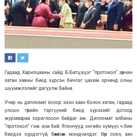
Гадаад Харилцааны сайд Б.Батцэцэг “протокол“ зөрчин
хатан хааны биед хүрсэн бичлэг цахим орчинд олны
шүүмжлэлийг дагуулж байна.
Учир нь дипломат ёсоор эзэн хаан болон хатан, гадаад
улсын төрийн тэргүүний биед хүрэхийг дотоод
журмаараа хориглосон байдаг аж. Дипломат албаны
“протокол” гэж юм бий. Япончууд энгийн хүмүүс ч бие
биедээ хүрдэггүй, бөхөлзөж мэндчилдэг. Өөр соёл, зан