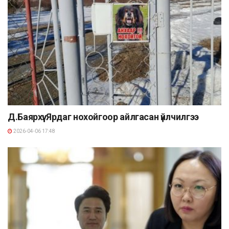
Д.Баярхүү: Ярдаг нохойгоор айлгасан үйлчилгээ
2026-04-06 17:48