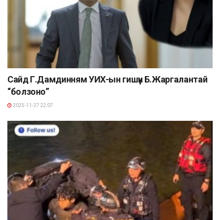
Сайд Г.Дамдинням УИХ-ын гишүүн Б.Жаргалантай
“болзоно”
2025-11-27 22:07