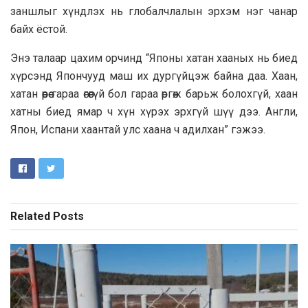
заншлыг хүндлэх нь глобалчлалын эрхэм нэг чанар
байх ёстой.
Энэ талаар цахим орчинд “Японы хатан хааных нь биед
хүрсэнд Япончууд маш их дургүйцэж байна даа. Хаан,
хатан өөрөө гараа өгөөгүй бол гараа өргөж барьж болохгүй, хаан
хатны биед ямар ч хүн хүрэх эрхгүй шүү дээ. Англи,
Япон, Испани хаантай улс хаана ч адилхан” гэжээ.
Related
Posts