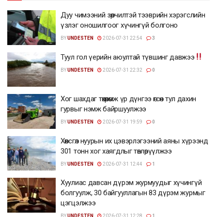
Дуу чимээний зөрчилтэй тээврийн хэрэгслийн
үзлэг оношилгоог хүчингүй болгоно
BY
UNDESTEN
2026-07-31 22:54
3
Туул гол үерийн аюултай түвшинг давжээ
BY
UNDESTEN
2026-07-31 22:32
0
Хог шахдаг төхөөрөмж үр дүнгээ өгсөн тул дахин
гурвыг нэмж байршуулжээ
BY
UNDESTEN
2026-07-31 19:59
0
Хөвсгөл нуурын их цэвэрлэгээний аяны хүрээнд
301 тонн хог хаягдлыг төвлөрүүлжээ
BY
UNDESTEN
2026-07-31 12:44
1
Хуулиас давсан дүрэм журмуудыг хүчингүй
болгуулж, 30 байгууллагын 83 дүрэм журмыг
цэгцэлжээ
BY
UNDESTEN
2026-07-31 12:28
1