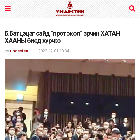
Б.Батцэцэг сайд “протокол“ зөрчин ХАТАН
ХААНЫ биед хүрчээ
by
undesten
2022-12-01 10:34