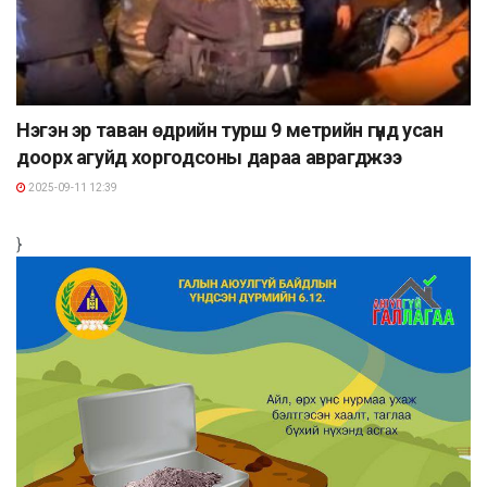
Нэгэн эр таван өдрийн турш 9 метрийн гүнд усан
доорх агуйд хоргодсоны дараа аврагджээ
2025-09-11 12:39
}