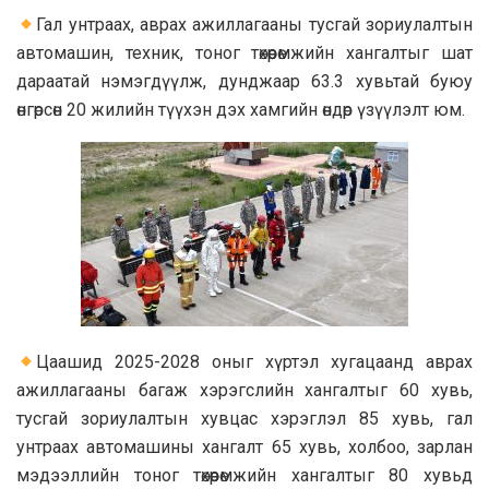
Гал унтраах, аврах ажиллагааны тусгай зориулалтын
автомашин, техник, тоног төхөөрөмжийн хангалтыг шат
дараатай нэмэгдүүлж, дунджаар 63.3 хувьтай буюу
өнгөрсөн 20 жилийн түүхэн дэх хамгийн өндөр үзүүлэлт юм.
Цаашид 2025-2028 оныг хүртэл хугацаанд аврах
ажиллагааны багаж хэрэгслийн хангалтыг 60 хувь,
тусгай зориулалтын хувцас хэрэглэл 85 хувь, гал
унтраах автомашины хангалт 65 хувь, холбоо, зарлан
мэдээллийн тоног төхөөрөмжийн хангалтыг 80 хувьд