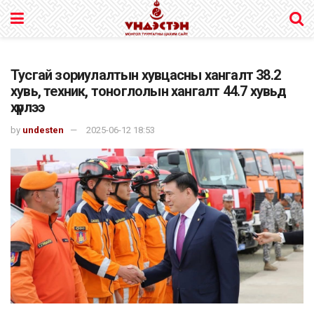
Тусгай зориулалтын хувцасны хангалт 38.2
хувь, техник, тоноглолын хангалт 44.7 хувьд
хүрлээ
by
undesten
2025-06-12 18:53