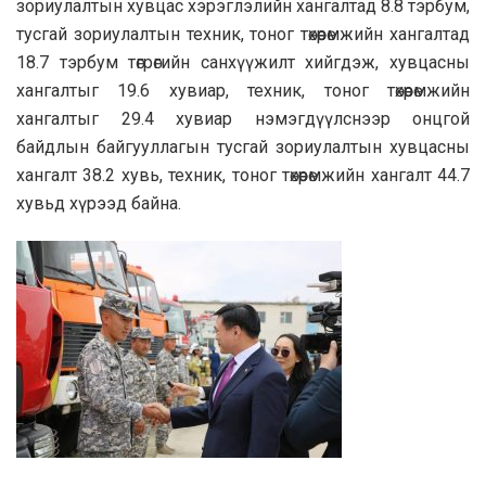
зориулалтын хувцас хэрэглэлийн хангалтад 8.8 тэрбум,
тусгай зориулалтын техник, тоног төхөөрөмжийн хангалтад
18.7 тэрбум төгрөгийн санхүүжилт хийгдэж, хувцасны
хангалтыг 19.6 хувиар, техник, тоног төхөөрөмжийн
хангалтыг 29.4 хувиар нэмэгдүүлснээр онцгой
байдлын байгууллагын тусгай зориулалтын хувцасны
хангалт 38.2 хувь, техник, тоног төхөөрөмжийн хангалт 44.7
хувьд хүрээд байна.