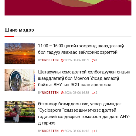
Шинэ мэдээ
11:00 – 16:00 цагийн хооронд шаардлагагүй
бол гадуур явахаас зайлсхийх хэрэгтэй
BY
UNDESTEN
2026-08-06 18:59
0
Шатахууны хомсдолтой холбогдуулан онцын
шаардлагагүй бол Монгол Улсад аялахгүй
байхыг АНУ-ын ЭСЯ-наас зөвлөжээ
BY
UNDESTEN
2026-08-06 16:38
2
Өтгөнөөр бохирдсон хүнс, усаар дамждаг
“Cyclospora “хэмээх шимэгчээс үүдэлтэй
гэдэсний халдварын томоохон дэгдэлт АНУ-
д гарчээ
BY
UNDESTEN
2026-08-06 14:45
1