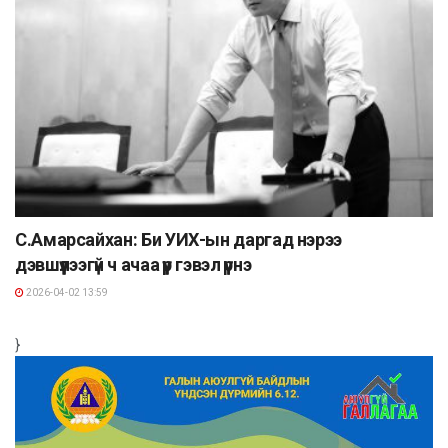
С.Амарсайхан: Би УИХ-ын даргад нэрээ
дэвшүүлээгүй ч ачаа үүр гэвэл үүрнэ
2026-04-02 13:59
}