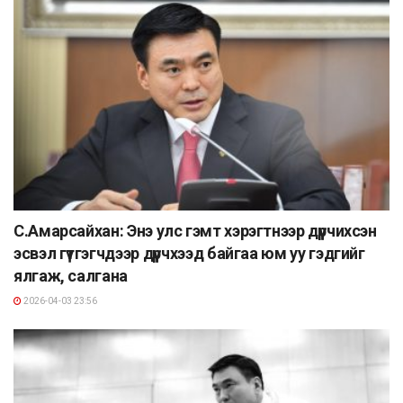
С.Амарсайхан: Энэ улс гэмт хэрэгтнээр дүүрчихсэн
эсвэл гүтгэгчдээр дүүрчхээд байгаа юм уу гэдгийг
ялгаж, салгана
2026-04-03 23:56