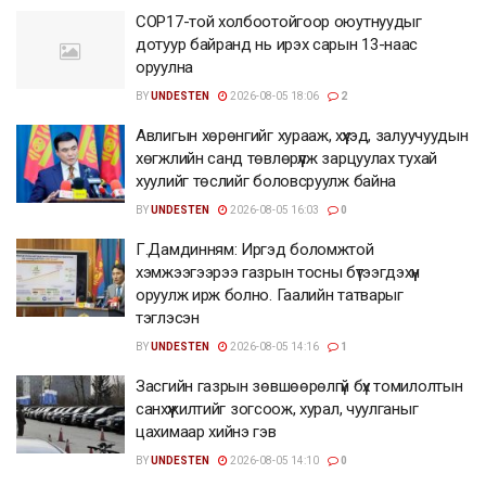
COP17-той холбоотойгоор оюутнуудыг
дотуур байранд нь ирэх сарын 13-наас
оруулна
BY
UNDESTEN
2026-08-05 18:06
2
Авлигын хөрөнгийг хурааж, хүүхэд, залуучуудын
хөгжлийн санд төвлөрүүлж зарцуулах тухай
хуулийг төслийг боловсруулж байна
BY
UNDESTEN
2026-08-05 16:03
0
Г.Дамдинням: Иргэд боломжтой
хэмжээгээрээ газрын тосны бүтээгдэхүүн
оруулж ирж болно. Гаалийн татварыг
тэглэсэн
BY
UNDESTEN
2026-08-05 14:16
1
Засгийн газрын зөвшөөрөлгүй бүх томилолтын
санхүүжилтийг зогсоож, хурал, чуулганыг
цахимаар хийнэ гэв
BY
UNDESTEN
2026-08-05 14:10
0