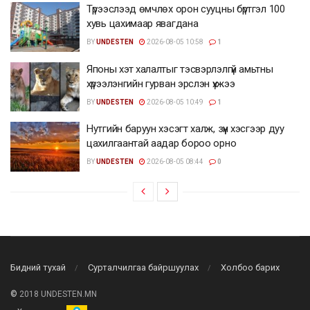
Түрээслээд өмчлөх орон сууцны бүртгэл 100
хувь цахимаар явагдана
BY
UNDESTEN
2026-08-05 10:58
1
Японы хэт халалтыг тэсвэрлэлгүй амьтны
хүрээлэнгийн гурван эрслэн үхжээ
BY
UNDESTEN
2026-08-05 10:49
1
Нутгийн баруун хэсэгт халж, зүүн хэсгээр дуу
цахилгаантай аадар бороо орно
BY
UNDESTEN
2026-08-05 08:44
0
Бидний тухай
Сурталчилгаа байршуулах
Холбоо барих
©
2018 UNDESTEN.MN