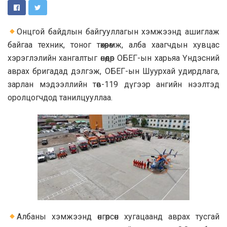
Онцгой байдлын байгууллагын хэмжээнд ашиглаж
байгаа техник, тоног төхөөрөмж, алба хаагчдын хувцас
хэрэглэлийн хангалтыг өнөөдөр ОБЕГ-ын харьяа Үндэсний
аврах бригадад дэлгэж, ОБЕГ-ын Шуурхай удирдлага,
зарлан мэдээллийн төв-119 дүгээр ангийн нээлтэд
оролцогчдод танилцууллаа.
Албаны хэмжээнд өнгөрсөн хугацаанд аврах тусгай