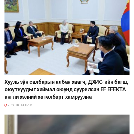
Хууль зүйн салбарын албан хаагч, ДХИС-ийн багш,
оюутнуудыг хиймэл оюунд суурилсан EF EFEKTA
англи хэлний хөтөлбөрт хамруулна
2026-04-13 15:07