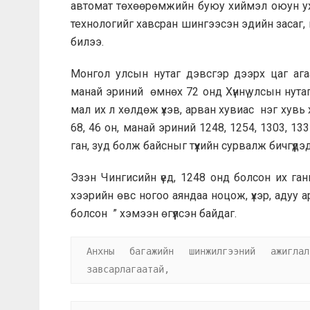
автомат төхөөрөмжийн буюу хиймэл оюун уха
технологийг хавсран шингээсэн эдийн засаг, н
билээ.
Монгол улсын нутаг дэвсгэр дээрх цаг аг
манай эриний өмнөх 72 онд Хүннү улсын нутагт
мал их л хөлдөж үхэв, арван хувиас нэг хув
68, 46 он, манай эриний 1248, 1254, 1303, 133
ган, зуд болж байсныг түүхийн сурвалж бичгүүд
Эзэн Чингисийн үед, 1248 онд болсон их ганг
хээрийн өвс ногоо аяндаа ноцож, үхэр, адуу ар
болсон ” хэмээн өгүүлсэн байдаг.
Анхны багажийн шинжилгээний ажигла
завсарлагаатай,