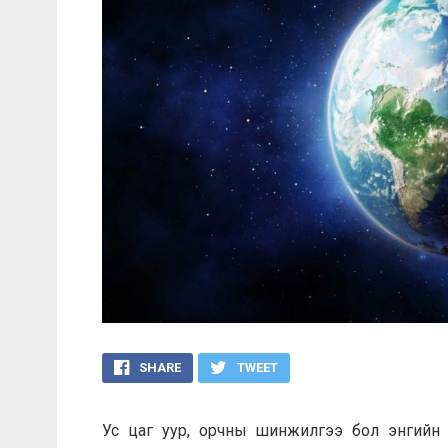
SHARE
TWEET
Ус цаг уур, орчны шинжилгээ бол энгийн 