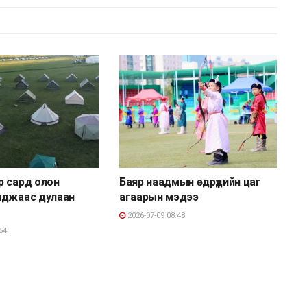
р сард олон
Баяр наадмын өдрүүдийн цаг
нджаас дулаан
агаарын мэдээ
2026-07-09 08:48
54