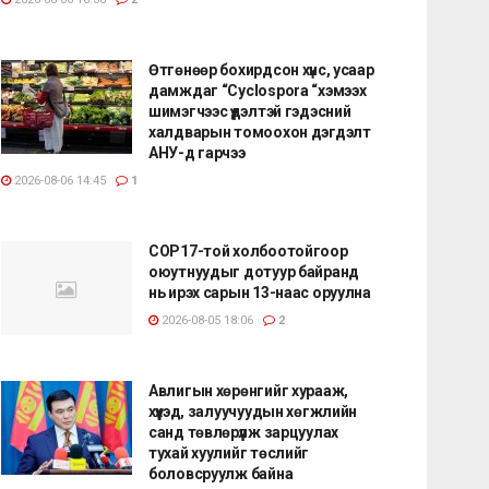
Өтгөнөөр бохирдсон хүнс, усаар
дамждаг “Cyclospora “хэмээх
шимэгчээс үүдэлтэй гэдэсний
халдварын томоохон дэгдэлт
АНУ-д гарчээ
2026-08-06 14:45
1
COP17-той холбоотойгоор
оюутнуудыг дотуур байранд
нь ирэх сарын 13-наас оруулна
2026-08-05 18:06
2
Авлигын хөрөнгийг хурааж,
хүүхэд, залуучуудын хөгжлийн
санд төвлөрүүлж зарцуулах
тухай хуулийг төслийг
боловсруулж байна