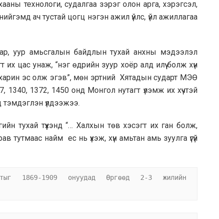
аны технологи, судалгаа зэрэг олон арга, хэрэгсэл,
ийгэмд ач тустай цогц нэгэн ажил үйлс, үйл ажиллагаа
аар, уур амьсгалын байдлын тухай анхны мэдээлэл
 их цас унаж, “нэг өдрийн зуур хоёр алд илүү болж хүн
ь харин эс олж эгэв”, мөн эртний Хятадын сударт МЭӨ
7, 1340, 1372, 1450 онд Монгол нутагт үлэмж их хүчтэй
эд тэмдэглэн үлдээжээ.
ийн тухай түүхэнд “… Халхын төв хэсэгт их ган болж,
ав тутмаас найм ес нь үхэж, хүн амьтан амь зуулга үгүй
лтыг 1869-1909 онуудад Өргөөд 2-3 жилийн 