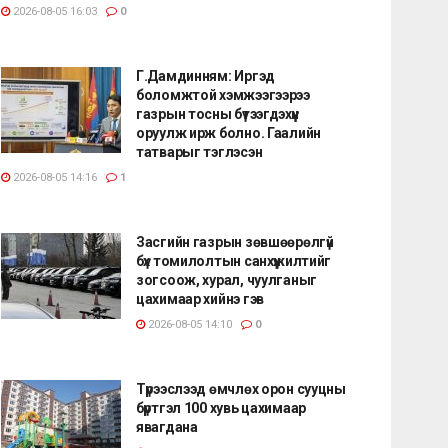
2026-08-05 16:03
0
Г.Дамдинням: Иргэд
боломжтой хэмжээгээрээ
газрын тосны бүтээгдэхүүн
оруулж ирж болно. Гаалийн
татварыг тэглэсэн
2026-08-05 14:16
1
Засгийн газрын зөвшөөрөлгүй
бүх томилолтын санхүүжилтийг
зогсоож, хурал, чуулганыг
цахимаар хийнэ гэв
2026-08-05 14:10
0
Түрээслээд өмчлөх орон сууцны
бүртгэл 100 хувь цахимаар
явагдана