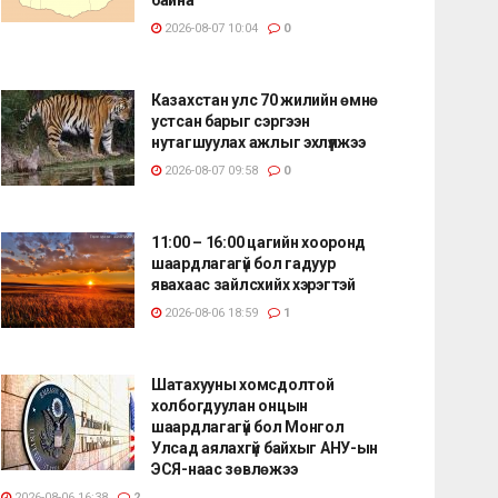
2026-08-07 10:04
0
Казахстан улс 70 жилийн өмнө
устсан барыг сэргээн
нутагшуулах ажлыг эхлүүлжээ
2026-08-07 09:58
0
11:00 – 16:00 цагийн хооронд
шаардлагагүй бол гадуур
явахаас зайлсхийх хэрэгтэй
2026-08-06 18:59
1
Шатахууны хомсдолтой
холбогдуулан онцын
шаардлагагүй бол Монгол
Улсад аялахгүй байхыг АНУ-ын
ЭСЯ-наас зөвлөжээ
2026-08-06 16:38
2