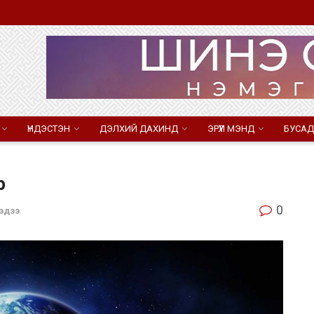
ҮНДЭСТЭН
ДЭЛХИЙ ДАХИНД
ЭРҮҮЛ МЭНД
БУСАД
р
0
эдээ