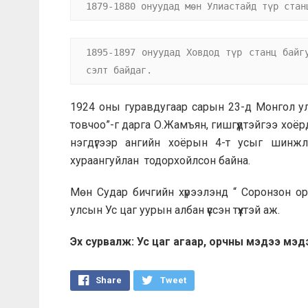
1879-1880 онуудад мөн Улиастайд түр стан
1895-1897 онуудад Ховдод түр станц байг
сэлт байдаг.
1924 оны гуравдугаар сарын 23-д Монгол ул
товчоо”-г дарга О.Жамъян, гишгүүдтэйгээ хоё
нэгдүгээр ангийн хоёрын 4-т усыг шинж
хураангуйлан тодорхойлсон байна.
Мөн Судар бичгийн хүрээлэнд “ Соронзон ор
улсын Ус цаг уурын албан үүссэн түүхтэй аж.
Эх сурвалж: Ус цаг агаар, орчны мэдээ мэд
Share
Tweet