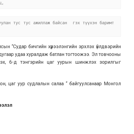
ц,
уулан тус тус ажиллаж байсан  гэх түүхэн баримт 
сын “Судар бичгийн хүрээлэнгийн эрхлэх үйлдвэрийн
рдугаар удаа хуралдаж батлан тогтоожээ. Эл товчооны
лэх, 6-д тэнгэрийн цаг уурын шинжлэх зорилгыг
он, цаг уур судлалын салаа “ байгуулсанаар Монгол
ээлэл