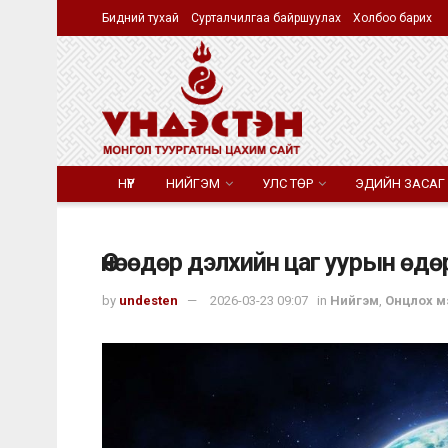
Бидний тухай
Сурталчилгаа байршуулах
Холбоо барих
НҮҮР
НИЙГЭМ
УЛС ТӨР
ЭДИЙН ЗАСАГ
Өнөөдөр дэлхийн цаг уурын өдө
by
undesten
2026-03-23 09:07
in
Нийгэм
,
Онцлох м