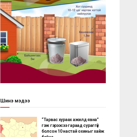
Шинэ мэдээ
“Тарвас хураах ажилд явна”
гэж гэрээсээ гараад сураггүй
болсон 10 настай охиныг хайж
байна