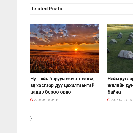
Related
Posts
Нутгийн баруун хэсэгт халж,
Наймдугаа
зүүн хэсгээр дуу цахилгаантай
жилийн ду
аадар бороо орно
байна
2026-08-05 08:44
2026-07-29 13:
}