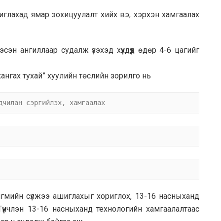
 ашиглахад ямар зохицуулалт хийх вэ, хэрхэн хамгаалах
сэн ангиллаар судалж үзэхэд хүүхдүүд өдөр 4-6 цагийг
хангах тухай” хуулийн төслийн зорилго нь
дчилан сэргийлэх, хамгаалах
гмийн сүлжээ ашиглахыг хориглох, 13-16 насныханд
Түүнчлэн 13-16 насныханд технологийн хамгаалалтаас