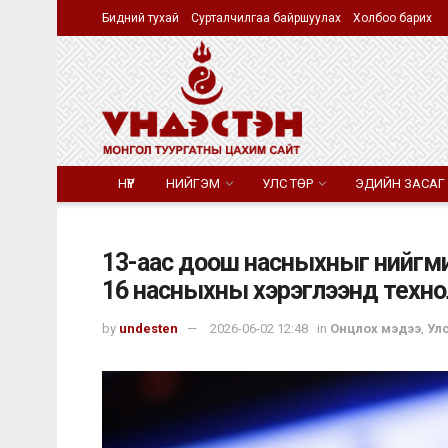
Бидний тухай
Сурталчилгаа байршуулах
Холбоо барих
НҮҮР
НИЙГЭМ
УЛС ТӨР
ЭДИЙН ЗАСАГ
13-аас доош насныхныг нийгми
16 насныхны хэрэглээнд техно
by
undesten
2026-06-02 12:48
in
Онцлох мэдээ
,
Улс