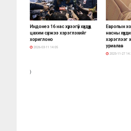
Индонез 16 нас хүрээгүй хүүхдүүд
Европын хо
цахим сүлжээ хэрэглэхийг
насны хүүхд
хориглоно
хэрэглээг 
уриалав
2026-03-11 14:05
2025-11-27 14:
}