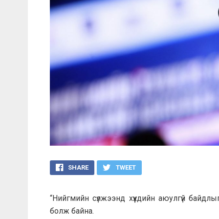
SHARE
TWEET
“Нийгмийн сүлжээнд хүүхдийн аюулгүй байдлы
болж байна.