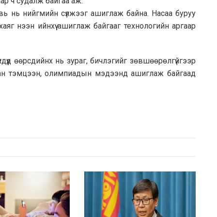
аар ч судалж байгаа аж.
хувь нь нийгмийн сүлжээг ашиглаж байна. Насаа буруу
 хаяг нээн ийнхүү ашиглаж байгааг технологийн аргаар
үхдүүд өөрсдийнх нь зураг, бичлэгийг зөвшөөрөлгүйгээр
аан тэмцээн, олимпиадын мэдээнд ашиглаж байгаад