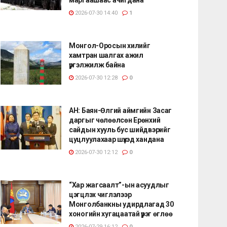
2026-07-30 14:40
1
Монгол-Оросын хилийг
хамтран шалгах ажил
үргэлжилж байна
2026-07-30 12:28
0
АН: Баян-Өлгий аймгийн Засаг
даргыг чөлөөлсөн Ерөнхий
сайдын хууль бус шийдвэрийг
цуцлуулахаар шүүхэд хандана
2026-07-30 12:12
0
“Хар жагсаалт”-ын асуудлыг
цэгцлэх чиглэлээр
Монголбанкны удирдлагад 30
хоногийн хугацаатай үүрэг өглөө
2026-07-29 16:12
0