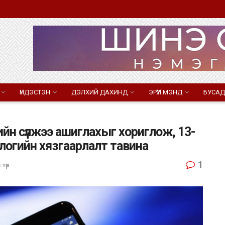
ҮНДЭСТЭН
ДЭЛХИЙ ДАХИНД
ЭРҮҮЛ МЭНД
БУСАД
йн сүлжээ ашиглахыг хориглож, 13-
логийн хязгаарлалт тавина
1
 төр