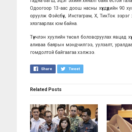
гадна багш, эцэг эхийн хяналт байх ёстой тал
Одоогоор 13-аас доош насны хүүхдүүдийн 90 
оруулж Фэйсбүүк, Инстаграм, Х, ТикТок зэрэг
хязгаарлах юм байна.
Түүнчлэн хуулийн төсөл боловсруулах явцад хү
аливаа баярын мэндчилгээ, уулзалт, уралд
гомдолтой байгаагаа хэлжээ.
Share
Tweet
Related
Posts