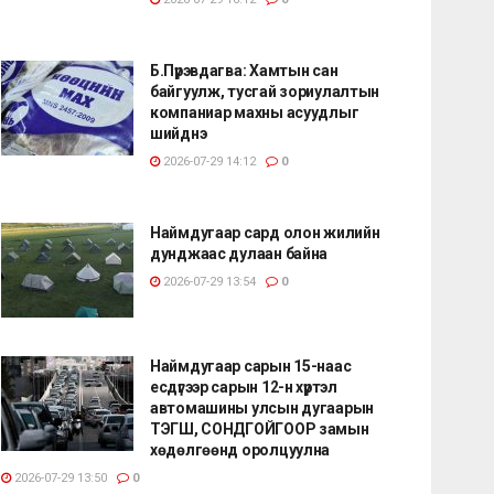
Б.Пүрэвдагва: Хамтын сан
байгуулж, тусгай зориулалтын
компаниар махны асуудлыг
шийднэ
2026-07-29 14:12
0
Наймдугаар сард олон жилийн
дунджаас дулаан байна
2026-07-29 13:54
0
Наймдугаар сарын 15-наас
есдүгээр сарын 12-н хүртэл
автомашины улсын дугаарын
ТЭГШ, СОНДГОЙГООР замын
хөдөлгөөнд оролцуулна
2026-07-29 13:50
0