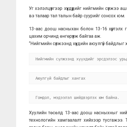
Уг хэлэлцүүлгээр хүүхдүүдийг нийгмийн сүлжээ
вэ талаар тал талын байр суурийг сонсох юм.
13-аас доош насныхан болон 13-16 хүртэлх гэ
цахим орчинд өнгөрүүлж байгаа аж.
“Нийгмийн сүлжээнд хүүхдийн аюулгүй байдлыг 
Нийгмийн сүлжээнд хүүхдийг эрсдэлээс урь
Аюулгүй байдлыг хангах
Гомдол, мэдээлэл шийдвэрлэх юм байна.
Хуулийн төсөлд 13-аас доош насныхныг ний
технологийн хамгаалалт хийхээр тусгажээ. 