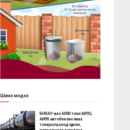
Шинэ мэдээ
БНХАУ-аас 6000 тонн АИ92,
АИ95 автобензин авах
тохиролцоонд хүрсэн,
маргаашаас ачигдана