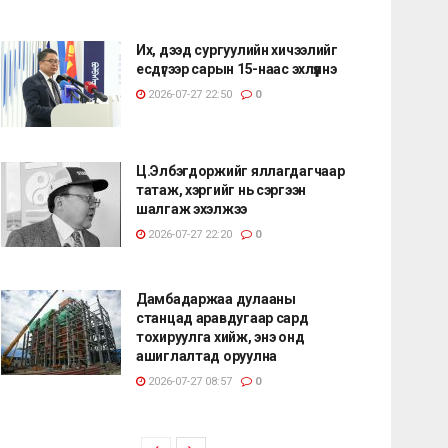
Их, дээд сургуулийн хичээлийг
есдүгээр сарын 15-наас эхлүүлнэ
2026-07-27 22:50
0
Ц.Элбэгдоржийг яллагдагчаар
татаж, хэргийг нь сэргээн
шалгаж эхэлжээ
2026-07-27 22:20
0
Дамбадаржаа дулааны
станцад аравдугаар сард
тохируулга хийж, энэ онд
ашиглалтад оруулна
2026-07-27 08:57
0