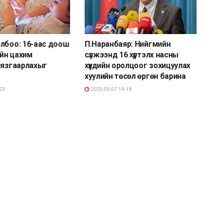
лбоо: 16-аас доош
П.Наранбаяр: Нийгмийн
ийн цахим
сүлжээнд 16 хүртэлх насны
хязгаарлахыг
хүүхдийн оролцоог зохицуулах
хуулийн төсөл өргөн барина
23
2025-05-07 14:18