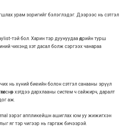
рагшлах урам зоригийг бэлэглэдэг. Дээрээс нь сэтгэл
aylist-тэй бол. Харин тэр дуунуудаа өдрийн турш
иний чихэнд хэт дасал болж сэргээх чанараа
чих нь хүний биеийн болон сэтгэл санааны эрүүл
өлснөөр хэтдээ дархлааны систем ч сайжирч, даралт
дог аж.
ournal зэрэг аппликейшн ашиглах юм уу жижигхэн
йдлыг яг тэр чигээр нь гаргаж бичээрэй.