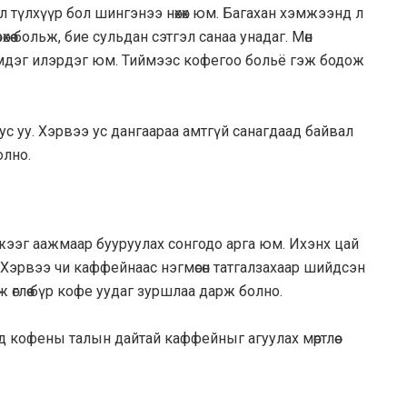
л түлхүүр бол шингэнээ нөхөх юм. Багахан хэмжээнд л
өхөө больж, бие сульдан сэтгэл санаа унадаг. Мөн
мдэг илэрдэг юм. Тиймээс кофегоо больё гэж бодож
 ус уу. Хэрвээ ус дангаараа амтгүй санагдаад байвал
олно.
ээг аажмаар бууруулах сонгодо арга юм. Ихэнх цай
эрвээ чи каффейнаас нэгмөсөн татгалзахаар шийдсэн
 өглөө бүр кофе уудаг зуршлаа дарж болно.
д кофены талын дайтай каффейныг агуулах мөртлөө