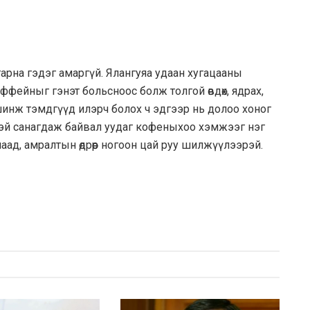
гарна гэдэг амаргүй. Ялангуяа удаан хугацааны
ффейныг гэнэт больсноос болж толгой өвдөх, ядрах,
 шинж тэмдгүүд илэрч болох ч эдгээр нь долоо хоног
тэй санагдаж байвал уудаг кофеныхоо хэмжээг нэг
ад, амралтын өдрөөр ногоон цай руу шилжүүлээрэй.