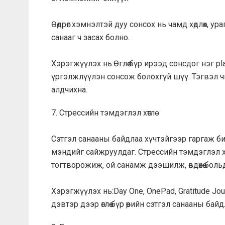
Өөдрөг хэмнэлтэй дуу сонсох нь чамд хөдлөх, у
санааг ч засах болно.
Хэрэгжүүлэх нь:Өглөө бүр ирээд сонсдог нэг pl
үргэлжлүүлэн сонсож болохгүй шүү. Тэгвэл ч
алдчихна.
7. Стрессийн тэмдэглэл хөтлө
Сэтгэл санааны байдлаа хүчтэйгээр гаргаж би
мэндийг сайжруулдаг. Стрессийн тэмдэглэл хөт
тогтворожиж, ой санамж дээшилж, өвдөхөө боль
Хэрэгжүүлэх нь:Day One, OnePad, Gratitude J
дэвтэр дээр өглөө бүр өөрийн сэтгэл санааны ба