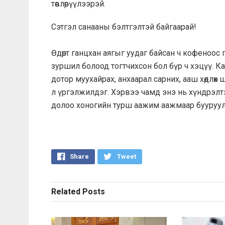
төвлөрүүлээрэй.
Сэтгэл санааны бэлтгэлтэй байгаарай!
Өдөрт ганцхан аягыг уудаг байсан ч кофеноос 
зуршил болоод тогтчихсон бол бүр ч хэцүү. Ка
дотор муухайрах, анхаарал сарних, ааш хөдлөх
л үргэлжилдэг. Хэрвээ чамд энэ нь хүндрэл
долоо хоногийн турш аажим аажмаар бууруула
Share
Tweet
Related
Posts