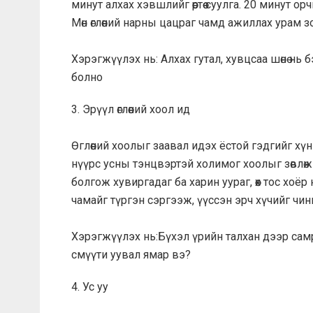
минут алхах хэвшлийг өөртөө суулга. 20 минут 
Мөн өглөөний нарны цацраг чамд ажиллах урам зор
Хэрэгжүүлэх нь: Алхах гутал, хувцсаа шөнө нь б
болно
3. Эрүүл өглөөний хоол ид
Өглөөний хоолыг заавал идэх ёстой гэдгийг хүн 
нүүрс усны тэнцвэртэй холимог хоолыг зөвлөж
болгож хувиргадаг ба харин уураг, өөх тос хо
чамайг түргэн сэргээж, үүссэн эрч хүчийг чин
Хэрэгжүүлэх нь:Бүхэл үрийн талхан дээр самр
смүүти уувал ямар вэ?
4. Ус уу