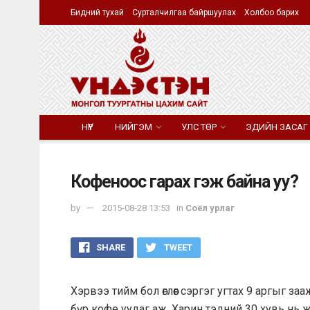
Бидний тухай
Сурталчилгаа байршуулах
Холбоо барих
НҮҮР
НИЙГЭМ
УЛС ТӨР
ЭДИЙН ЗАСАГ
Кофеноос гарах гэж байна уу?
by
2015-08-28 13:53
in
Соёл урлаг
SHARE
TWEET
Хэрвээ тийм бол өглөөг сэргэг угтах 9 аргыг за
бүр кофе уудаг аж. Харин тэдний 30 хувь нь жи