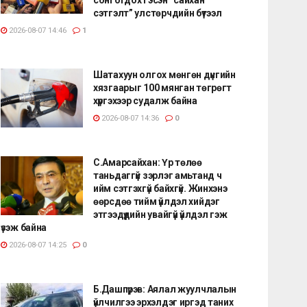
сэтгэлт” улстөрчдийн бүтээл
2026-08-07 14:46
1
Шатахуун олгох мөнгөн дүнгийн
хязгаарыг 100 мянган төгрөгт
хүргэхээр судалж байна
2026-08-07 14:36
0
С.Амарсайхан: Үр төлөө
таньдаггүй зэрлэг амьтанд ч
ийм сэтгэхгүй байхгүй. Жинхэнэ
өөрсдөө тийм үйлдэл хийдэг
этгээдүүдийн увайгүй үйлдэл гэж
үзэж байна
2026-08-07 14:25
0
Б.Дашпүрэв: Аялал жуулчлалын
үйлчилгээ эрхэлдэг иргэд таних