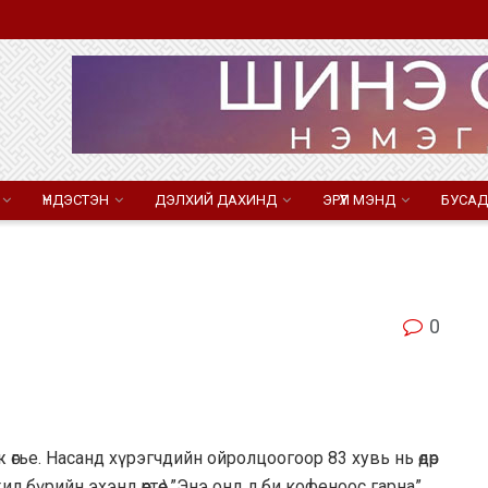
ҮНДЭСТЭН
ДЭЛХИЙ ДАХИНД
ЭРҮҮЛ МЭНД
БУСАД
0
аж өгье. Насанд хүрэгчдийн ойролцоогоор 83 хувь нь өдөр
л бүрийн эхэнд өөртөө \”Энэ онд л би кофеноос гарна”