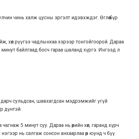
булчин чинь халж цусны эргэлт идэвхждэг. Өглөө бүр
ж, хөл рүүгээ чадлынхаа хэрээр тонгойгоорой. Дараа
 минут байлгаад босч гараа шаланд хүргэ. Ингээд л
. Ядарч сульдсан, шавхагдсан мэдрэмжийг үгүй
үр дүнтэй.
 чагнаж 5 минут суу. Дараа нь өөрийн хөл, гаранд хүрч
 нэгээр нь салгаж сонсон анхаарлаа өөр юунд ч бүү