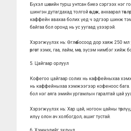
Бүхэл шөнийн турш унтсан биеэ сэргээх нэг го
шингэн дутагдахад толгой өвдөж, анхаарал төвлөр
каффейн авахаа болих үед ч эдгээр шинж тэ
байгаа бол оронд нь ус уугаад үзээрэй.
Хэрэгжүүлэх нь: Өглөө босоод дор хаяж 250 мл
өргөст хэмх, гаа, лайм, мөс, зүсэм нимбэг хийж б
5. Цайгаар орлуул
Кофегоо цайгаар солих нь каффейныхаа хэмж
нь каффейныхаа хэмжээгээр кофеноос бага. Х
бол нэг аяга эмийн ургамлын гаралтай цай ууж
Хэрэгжүүлэх нь: Хар цай, ногоон цайны төрлүү
илүү олон ач холбогдол, ашиг тустай.
6. Хэмнэлийг эхлүүл