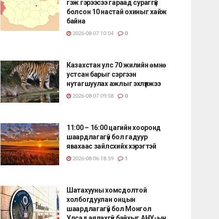
гэж гэрээсээ гараад сураггүй
болсон 10 настай охиныг хайж
байна
2026-08-07 10:04
0
Казахстан улс 70 жилийн өмнө
устсан барыг сэргээн
нутагшуулах ажлыг эхлүүлжээ
2026-08-07 09:58
0
11:00 – 16:00 цагийн хооронд
шаардлагагүй бол гадуур
явахаас зайлсхийх хэрэгтэй
2026-08-06 18:59
1
Шатахууны хомсдолтой
холбогдуулан онцын
шаардлагагүй бол Монгол
Улсад аялахгүй байхыг АНУ-ын