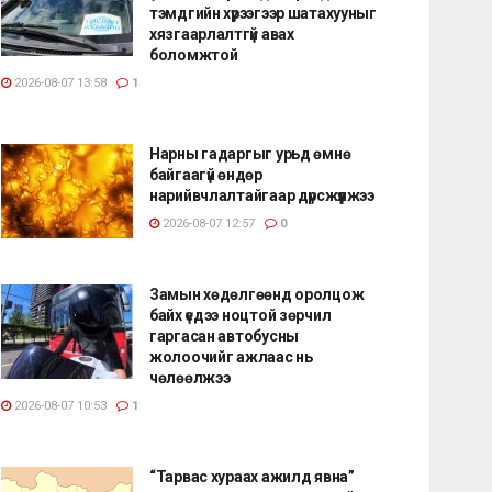
тэмдгийн хүрээгээр шатахууныг
хязгаарлалтгүй авах
боломжтой
2026-08-07 13:58
1
Нарны гадаргыг урьд өмнө
байгаагүй өндөр
нарийвчлалтайгаар дүрсжүүлжээ
2026-08-07 12:57
0
Замын хөдөлгөөнд оролцож
байх үедээ ноцтой зөрчил
гаргасан автобусны
жолоочийг ажлаас нь
чөлөөлжээ
2026-08-07 10:53
1
“Тарвас хураах ажилд явна”