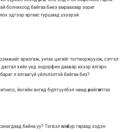
тай болчихоод байгаа биеэ амраахаар зориг
рлох эдгээр аргаас туршаад үзээрэй.
мэдрэмжийг арилгаж, унтах цагийг тогтворжуулж, сэтгэл
 дасгал хийх үед эндорфин даавар ихээр ялгарч
бараг л ялгаагүй үйлчлэлтэй байгаа биз?
тнесс, йогийн ангид бүртгүүлбэл чамд өөрийгөө ятгах
анагдаад байна уу? Тэгвэл өглөө бүр гараад хэдэн