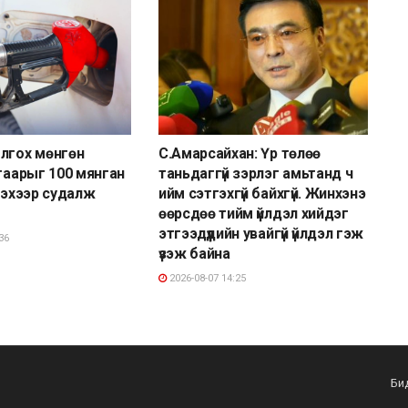
лгох мөнгөн
С.Амарсайхан: Үр төлөө
згаарыг 100 мянган
таньдаггүй зэрлэг амьтанд ч
ргэхээр судалж
ийм сэтгэхгүй байхгүй. Жинхэнэ
өөрсдөө тийм үйлдэл хийдэг
этгээдүүдийн увайгүй үйлдэл гэж
36
үзэж байна
2026-08-07 14:25
Би