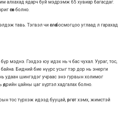
орчим алхахад ядарч буй мэдрэмж 65 хувиар багасдаг.
иг өгөх болно.
элдэж тавь. Тэгвэл чи өглөө босмогцоо углаад л гарахад
бүр мэднэ. Гэхдээ юу идэх нь ч бас чухал. Уураг, тос,
 байна. Бидний бие нүүрс усыг тэр дор нь энерги
ёр нь удаан шингэдэг учраас энэ гурвын холимог
ь өдрийн цайны цаг хүртэл хадгалах болно.
ын тос түрхэж идээд бууцай, өргөст хэмх, жимстэй