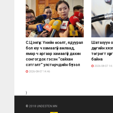
С.Цэнгүүн: Үнийн өсөлт, ядуурал
Шатахуун о
бол юу ч хамаагүй амлаад,
дүнгийн хя
ямар ч аргаар хамаагүй дахин
төгрөгт хү
сонгогдох гэсэн “сайхан
байна
сэтгэлт” улстөрчдийн бүтээл
2026-08-07 14:
2026-08-07 14:46
}
©
2018 UNDESTEN.MN