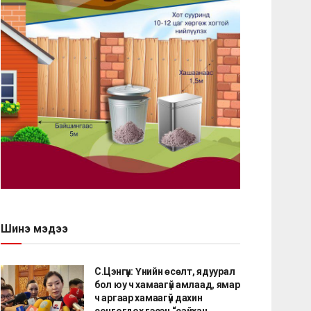
Шинэ мэдээ
С.Цэнгүүн: Үнийн өсөлт, ядуурал
бол юу ч хамаагүй амлаад, ямар
ч аргаар хамаагүй дахин
сонгогдох гэсэн “сайхан