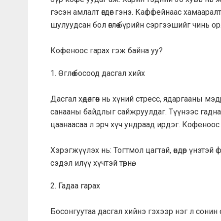
гэсэн амлалт өгдөг гэнэ. Каффейнаас хамаарал
шулуудсан бол өглөө бүрийн сэргээшийг чинь о
Кофеноос гарах гэж байна уу?
1. Өглөө босоод дасгал хийх
Дасгал хөдөлгөөн нь хүний стресс, ядаргааны 
санааны байдлыг сайжруулдаг. Түүнээс гадна
цаанаасаа л эрч хүч ундраад ирдэг. Кофеноос 
Хэрэгжүүлэх нь: Тогтмол цагтай, өндөр үнэтэй фи
сэдэл илүү хүчтэй төрнө.
2. Гадаа гарах
Босонгуутаа дасгал хийнэ гэхээр нэг л сонин с