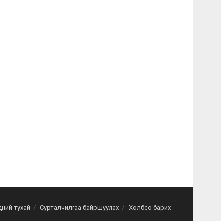
дний тухай
Сурталчилгаа байршуулах
Холбоо барих