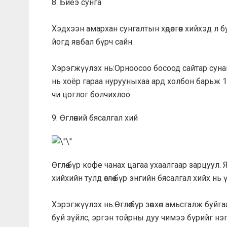
8. Биеэ сунга
Хэдхээн амархан сунгалтын хөдөлгөөн хийхэд л 
йогд явбал бүрч сайн.
Хэрэгжүүлэх нь:Орноосоо босоод сайтар сунай
нь хоёр гараа нурууныхаа ард холбон барьж 1
чи цоглог болчихлоо.
9. Өглөөний бясалгал хий
Өглөө бүр кофе чанах цагаа ухаалгаар зарцуул
хийхийн тулд өглөө бүр энгийн бясалгал хийх нь 
Хэрэгжүүлэх нь:Өглөө бүр зөвхөн амьсгалж буйгаа
буй зүйлс, эргэн тойрны дуу чимээ бүрийг нэг