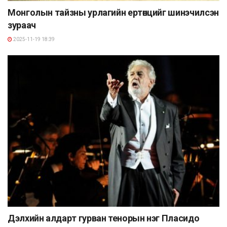
Монголын тайзны урлагийн ертөнцийг шинэчилсэн
зураач
2025-11-19 18:39
Дэлхийн алдарт гурван тенорын нэг Пласидо