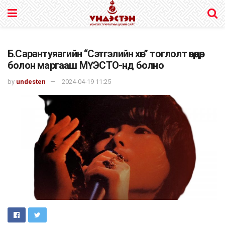
Б.Сарантуяагийн “Сэтгэлийн хөг” тоглолт өнөөдөр
болон маргааш МҮЭСТО-нд болно
by
undesten
2024-04-19 11:25