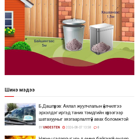
Шинэ мэдээ
Б.Дашпүрэв: Аялал жуулчлалын үйлчилгээ
эрхэлдэг иргэд таних тэмдгийн хүрээгээр
шатахууныг хязгаарлалтгүй авах боломжтой
BY
UNDESTEN
2026-08-07 13:58
0
Нарны гадаргыг урьд өмнө байгаагүй өндөр