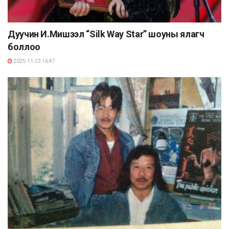
Дуучин И.Мишээл “Silk Way Star” шоуны ялагч
боллоо
2025-11-23 16:47