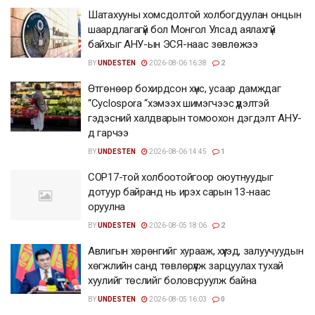
Шатахууны хомсдолтой холбогдуулан онцын
шаардлагагүй бол Монгол Улсад аялахгүй
байхыг АНУ-ын ЭСЯ-наас зөвлөжээ
BY
UNDESTEN
2026-08-06 16:38
2
Өтгөнөөр бохирдсон хүнс, усаар дамждаг
“Cyclospora “хэмээх шимэгчээс үүдэлтэй
гэдэсний халдварын томоохон дэгдэлт АНУ-
д гарчээ
BY
UNDESTEN
2026-08-06 14:45
1
COP17-той холбоотойгоор оюутнуудыг
дотуур байранд нь ирэх сарын 13-наас
оруулна
BY
UNDESTEN
2026-08-05 18:06
2
Авлигын хөрөнгийг хурааж, хүүхэд, залуучуудын
хөгжлийн санд төвлөрүүлж зарцуулах тухай
хуулийг төслийг боловсруулж байна
BY
UNDESTEN
2026-08-05 16:03
0