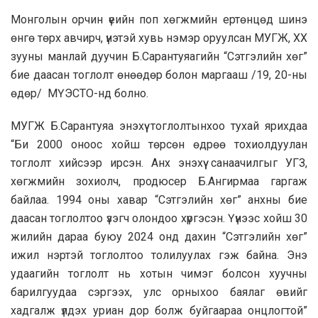
Монголын орчин үеийн поп хөгжмийн ертөнцөд шинэ
өнгө төрх авчирч, үнэтэй хувь нэмэр оруулсан МУГЖ, ХХ
зууны манлай дуучин Б.Сарантуяагийн “Сэтгэлийн хөг”
бие даасан тоглолт өнөөдөр болон маргааш /19, 20-ны
өдөр/ МҮЭСТО-нд болно.
МУГЖ Б.Сарантуяа энэхүү тоглолтынхоо тухай ярихдаа
“Би 2000 оноос хойш төрсөн өдрөө тохиолдуулан
тоглолт хийсээр ирсэн. Анх энэхүү санаачилгыг УГЗ,
хөгжмийн зохиолч, продюсер Б.Ангирмаа гаргаж
байлаа. 1994 оны хавар “Сэтгэлийн хөг” анхны бие
даасан тоглолтоо үзэгч олондоо хүргэсэн. Үүнээс хойш 30
жилийн дараа буюу 2024 онд дахин “Сэтгэлийн хөг”
ижил нэртэй тоглолтоо толилуулах гэж байна. Энэ
удаагийн тоглолт нь хотын чимэг болсон хуучны
барилгуудаа сэргээх, улс орныхоо баялаг өвийг
хадгалж үлдэх уриан дор болж буйгаараа онцлогтой”