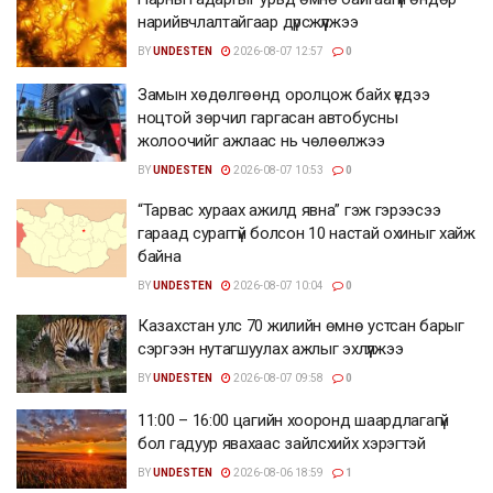
нарийвчлалтайгаар дүрсжүүлжээ
BY
UNDESTEN
2026-08-07 12:57
0
Замын хөдөлгөөнд оролцож байх үедээ
ноцтой зөрчил гаргасан автобусны
жолоочийг ажлаас нь чөлөөлжээ
BY
UNDESTEN
2026-08-07 10:53
0
“Тарвас хураах ажилд явна” гэж гэрээсээ
гараад сураггүй болсон 10 настай охиныг хайж
байна
BY
UNDESTEN
2026-08-07 10:04
0
Казахстан улс 70 жилийн өмнө устсан барыг
сэргээн нутагшуулах ажлыг эхлүүлжээ
BY
UNDESTEN
2026-08-07 09:58
0
11:00 – 16:00 цагийн хооронд шаардлагагүй
бол гадуур явахаас зайлсхийх хэрэгтэй
BY
UNDESTEN
2026-08-06 18:59
1