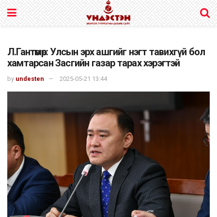
Л.Гантөмөр: Улсын эрх ашгийг нэгт тавихгүй бол
хамтарсан Засгийн газар тарах хэрэгтэй
by
undesten
2025-05-21 13:44