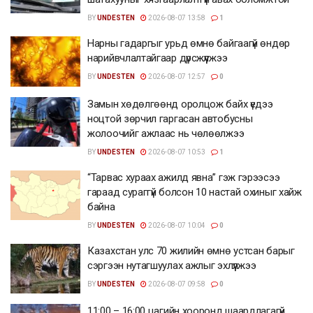
BY
UNDESTEN
2026-08-07 13:58
1
Нарны гадаргыг урьд өмнө байгаагүй өндөр
нарийвчлалтайгаар дүрсжүүлжээ
BY
UNDESTEN
2026-08-07 12:57
0
Замын хөдөлгөөнд оролцож байх үедээ
ноцтой зөрчил гаргасан автобусны
жолоочийг ажлаас нь чөлөөлжээ
BY
UNDESTEN
2026-08-07 10:53
1
“Тарвас хураах ажилд явна” гэж гэрээсээ
гараад сураггүй болсон 10 настай охиныг хайж
байна
BY
UNDESTEN
2026-08-07 10:04
0
Казахстан улс 70 жилийн өмнө устсан барыг
сэргээн нутагшуулах ажлыг эхлүүлжээ
BY
UNDESTEN
2026-08-07 09:58
0
11:00 – 16:00 цагийн хооронд шаардлагагүй