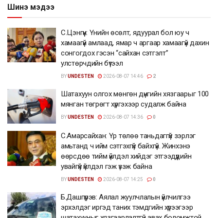
Шинэ мэдээ
С.Цэнгүүн: Үнийн өсөлт, ядуурал бол юу ч
хамаагүй амлаад, ямар ч аргаар хамаагүй дахин
сонгогдох гэсэн “сайхан сэтгэлт”
улстөрчдийн бүтээл
BY
UNDESTEN
2026-08-07 14:46
2
Шатахуун олгох мөнгөн дүнгийн хязгаарыг 100
мянган төгрөгт хүргэхээр судалж байна
BY
UNDESTEN
2026-08-07 14:36
0
С.Амарсайхан: Үр төлөө таньдаггүй зэрлэг
амьтанд ч ийм сэтгэхгүй байхгүй. Жинхэнэ
өөрсдөө тийм үйлдэл хийдэг этгээдүүдийн
увайгүй үйлдэл гэж үзэж байна
BY
UNDESTEN
2026-08-07 14:25
0
Б.Дашпүрэв: Аялал жуулчлалын үйлчилгээ
эрхэлдэг иргэд таних тэмдгийн хүрээгээр
шатахууныг хязгаарлалтгүй авах боломжтой