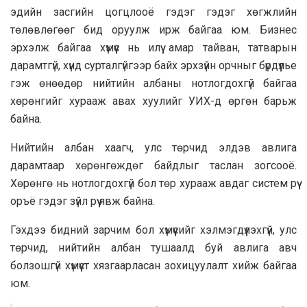
эдийн засгийн цогцлооё гэдэг гэдэг хөгжлийн
төлөвлөгөөг бид оруулж ирж байгаа юм. Бизнес
эрхэлж байгаа хүмүүс нь илүү амар тайван, татварын
дарамтгүй, хүнд сурталгүйгээр байх эрхзүйн орчныг бүрдүүлье
гэж өнөөдөр нийтийн албаны нотлогдохгүй байгаа
хөрөнгийг хурааж авах хуулийг УИХ-д өргөн барьж
байна.
Нийтийн албан хаагч, улс төрчид элдэв авлига
дарамтаар хөрөнгөждөг байдлыг таслан зогсооё.
Хөрөнгө нь нотлогдохгүй бол төр хурааж авдаг систем рүү
оръё гэдэг зүйл рүү явж байна.
Гэхдээ бидний зарчим бол хүмүүсийг хэлмэгдүүлэхгүй, улс
төрчид, нийтийн албан тушаалд буй авлига авч
болзошгүй хүмүүст хязгаарласан зохицуулалт хийж байгаа
юм.