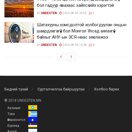
бол гадуур явахаас зайлсхийх хэрэгтэй
BY
UNDESTEN
2026-08-06 18:59
1
Шатахууны хомсдолтой холбогдуулан онцын
шаардлагагүй бол Монгол Улсад аялахгүй
байхыг АНУ-ын ЭСЯ-наас зөвлөжээ
BY
UNDESTEN
2026-08-06 16:38
2
Бидний тухай
Сурталчилгаа байршуулах
Холбоо барих
©
2018 UNDESTEN.MN
Халимаг
Тува
Өвөрмонгол
Буриад
Алтай