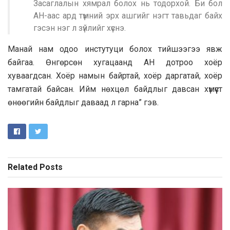
Засаглалын хямрал болох нь тодорхой. Би бол
АН-аас ард түмний эрх ашгийг нэгт тавьдаг байх
гэсэн нэг л зүйлийг хүснэ.
Манай нам одоо инстутуци болох тийшээгээ явж
байгаа. Өнгөрсөн хугацаанд АН дотроо хоёр
хуваагдсан. Хоёр намын байртай, хоёр даргатай, хоёр
тамгатай байсан. Ийм нөхцөл байдлыг давсан хүмүүст
өнөөгийн байдлыг даваад л гарна” гэв.
Related
Posts