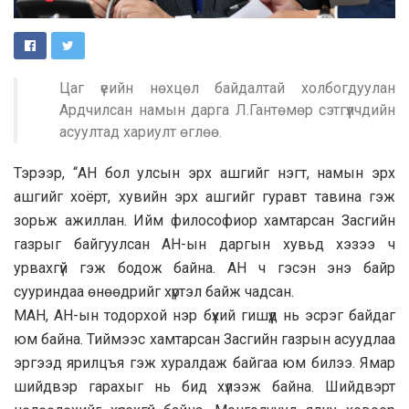
Цаг үеийн нөхцөл байдалтай холбогдуулан
Ардчилсан намын дарга Л.Гантөмөр сэтгүүлчдийн
асуултад хариулт өглөө.
Тэрээр, “АН бол улсын эрх ашгийг нэгт, намын эрх
ашгийг хоёрт, хувийн эрх ашгийг гуравт тавина гэж
зорьж ажиллан. Ийм философиор хамтарсан Засгийн
газрыг байгуулсан АН-ын даргын хувьд хэзээ ч
урвахгүй гэж бодож байна. АН ч гэсэн энэ байр
сууриндаа өнөөдрийг хүртэл байж чадсан.
МАН, АН-ын тодорхой нэр бүхий гишүүд нь эсрэг байдаг
юм байна. Тиймээс хамтарсан Засгийн газрын асуудлаа
эргээд ярилцъя гэж хуралдаж байгаа юм билээ. Ямар
шийдвэр гарахыг нь бид хүлээж байна. Шийдвэрт