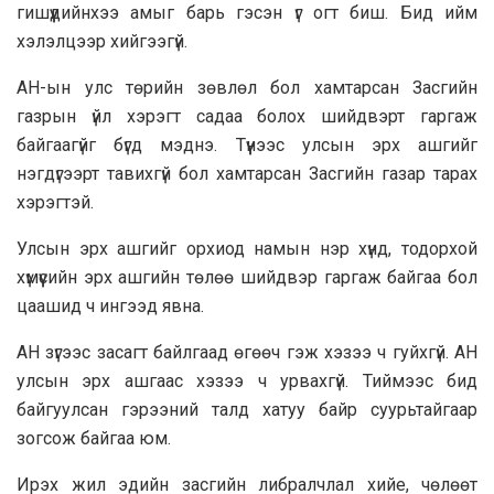
гишүүдийнхээ амыг барь гэсэн үг огт биш. Бид ийм
хэлэлцээр хийгээгүй.
АН-ын улс төрийн зөвлөл бол хамтарсан Засгийн
газрын үйл хэрэгт садаа болох шийдвэрт гаргаж
байгаагүйг бүгд мэднэ. Түүнээс улсын эрх ашгийг
нэгдүгээрт тавихгүй бол хамтарсан Засгийн газар тарах
хэрэгтэй.
Улсын эрх ашгийг орхиод намын нэр хүнд, тодорхой
хүмүүсийн эрх ашгийн төлөө шийдвэр гаргаж байгаа бол
цаашид ч ингээд явна.
АН зүгээс засагт байлгаад өгөөч гэж хэзээ ч гуйхгүй. АН
улсын эрх ашгаас хэзээ ч урвахгүй. Тиймээс бид
байгуулсан гэрээний талд хатуу байр суурьтайгаар
зогсож байгаа юм.
Ирэх жил эдийн засгийн либралчлал хийе, чөлөөт