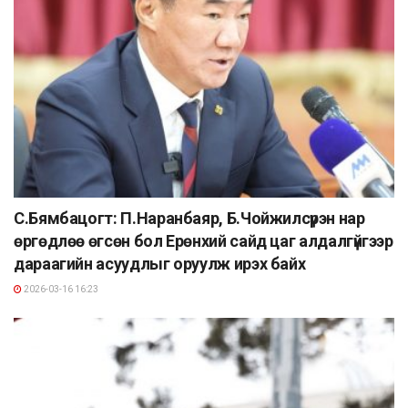
С.Бямбацогт: П.Наранбаяр, Б.Чойжилсүрэн нар
өргөдлөө өгсөн бол Ерөнхий сайд цаг алдалгүйгээр
дараагийн асуудлыг оруулж ирэх байх
2026-03-16 16:23