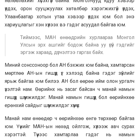
нөлөөлөхийг хүсэхгүй байна. Монголчууд ядуу хэвээр
үлдэх, орон сууцжуулах хөтөлбөр хэрэгжихгүй үлдэх,
Улаанбаатар хотын утаа хэвээр үлдэх юм бол энэ
хариуцлагыг хэн хүлээх вэ гэдэг асуудал байгаа юм.
Тиймээс, МАН өнөөдрийн хурлаараа Монгол
Улсын эрх ашгийг бодож байна уу үгүй гэдгийг
эргэж хараад, дүгнэлтээ гаргах байх.
Миний сонссоноор бол АН бэхжих юм байна, хамтарсан
мөртлөө АН-ын гишүүд үг хэлээд байна гэдэг зүйлийг
ярьж байгаа юм билээ. АН бол өөрөө ийм олон ургалч
үзэлтэй нам. Өөрийнх нь засаг байсан ч манай намын
гишүүд шүүмжилдэг. Манай намын гишүүд бол өөрийнхөө
ерөнхий сайдыг шүүмжилдэг хүмүүс.
Манай нам өнөөдөр ч өөрийнхөө өнгө төрхөөр байгаа
юм. Үүнийг МАН-ын нөхөд ойлгож, хүлээж авч сурах
хэрэгтэй. Түүнээс хамтарлаа гэдэг нь намын