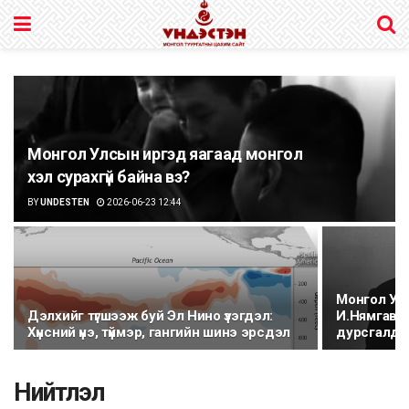
Монгол Улсын иргэд яагаад монгол
хэл сурахгүй байна вэ?
BY
UNDESTEN
2026-06-23 12:44
Монгол Улс
Дэлхийг түгшээж буй Эл Нино үзэгдэл:
И.Нямгаваа
Хүнсний үнэ, түймэр, гангийн шинэ эрсдэл
дурсгалд
Нийтлэл