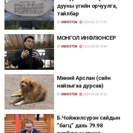
дууны үгийн орчуулга,
тайлбар
BY
UNDESTEN
2026-02-12 17:41
МОНГОЛ ИНФЛЮНСЕР
BY
UNDESTEN
2026-02-02 13:44
Миний Арслан (сайн
найзыгаа дурсав)
BY
UNDESTEN
2026-01-28 19:32
Б.Чойжилсүрэн сайдын
“багц” дахь 79.98