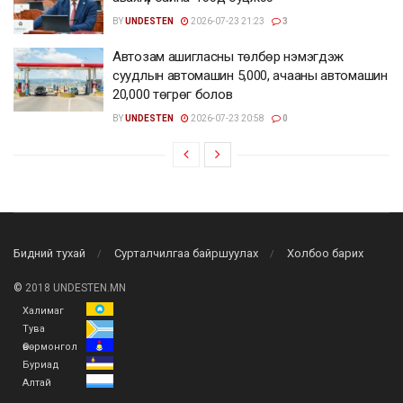
BY
UNDESTEN
2026-07-23 21:23
3
Автозам ашигласны төлбөр нэмэгдэж
суудлын автомашин 5,000, ачааны автомашин
20,000 төгрөг болов
BY
UNDESTEN
2026-07-23 20:58
0
Бидний тухай
Сурталчилгаа байршуулах
Холбоо барих
©
2018 UNDESTEN.MN
Халимаг
Тува
Өвөрмонгол
Буриад
Алтай