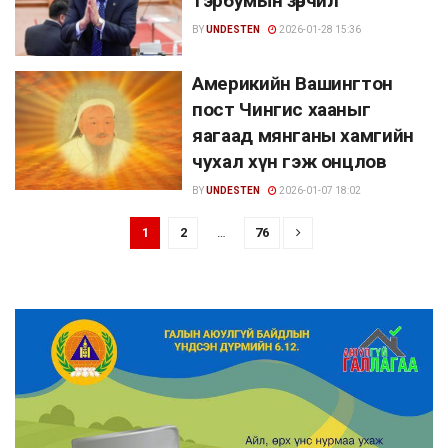
тэрбумын зөрчил
BY
UNDESTEN
2026-01-28 15:36
Америкийн Вашингтон
пост Чингис хааныг
яагаад мянганы хамгийн
чухал хүн гэж онцлов
BY
UNDESTEN
2026-01-07 18:02
1
2
…
76