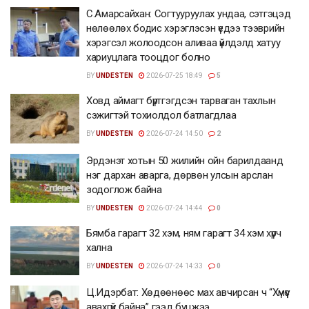
С.Амарсайхан: Согтууруулах ундаа, сэтгэцэд
нөлөөлөх бодис хэрэглэсэн үедээ тээврийн
хэрэгсэл жолоодсон аливаа үйлдэлд хатуу
хариуцлага тооцдог болно
BY
UNDESTEN
2026-07-25 18:49
5
Ховд аймагт бүртгэгдсэн тарваган тахлын
сэжигтэй тохиолдол батлагдлаа
BY
UNDESTEN
2026-07-24 14:50
2
Эрдэнэт хотын 50 жилийн ойн барилдаанд
нэг дархан аварга, дөрвөн улсын арслан
зодоглож байна
BY
UNDESTEN
2026-07-24 14:44
0
Бямба гарагт 32 хэм, ням гарагт 34 хэм хүрч
хална
BY
UNDESTEN
2026-07-24 14:33
0
Ц.Идэрбат: Хөдөөнөөс мах авчирсан ч “Хүмүүс
авахгүй байна” гээд буцжээ