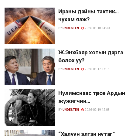
Ираны дайны тактик…
чухам яаж?
BY
UNDESTEN
2026-03-18 14:30
Ж.Энхбаяр хотын дарга
болох уу?
BY
UNDESTEN
2026-03-17 17:18
Нулимснаас төрсөн Ардын
жүжигчин…
BY
UNDESTEN
2026-02-19 12:08
“Халуун элгэн нутаг”