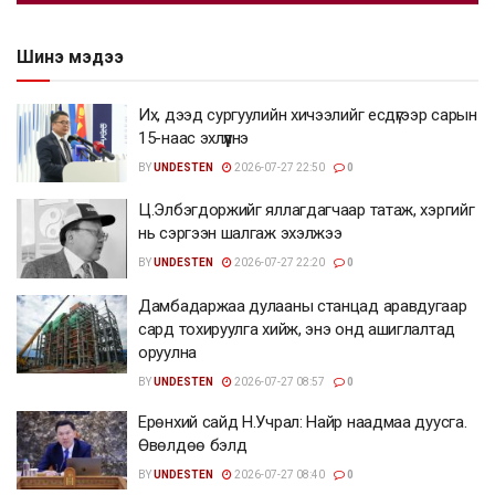
Шинэ мэдээ
Их, дээд сургуулийн хичээлийг есдүгээр сарын
15-наас эхлүүлнэ
BY
UNDESTEN
2026-07-27 22:50
0
Ц.Элбэгдоржийг яллагдагчаар татаж, хэргийг
нь сэргээн шалгаж эхэлжээ
BY
UNDESTEN
2026-07-27 22:20
0
Дамбадаржаа дулааны станцад аравдугаар
сард тохируулга хийж, энэ онд ашиглалтад
оруулна
BY
UNDESTEN
2026-07-27 08:57
0
Ерөнхий сайд Н.Учрал: Найр наадмаа дуусга.
Өвөлдөө бэлд
BY
UNDESTEN
2026-07-27 08:40
0