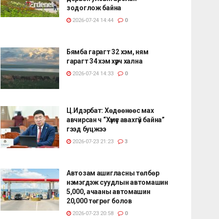
зодоглож байна
2026-07-24 14:44
0
Бямба гарагт 32 хэм, ням
гарагт 34 хэм хүрч хална
2026-07-24 14:33
0
Ц.Идэрбат: Хөдөөнөөс мах
авчирсан ч “Хүмүүс авахгүй байна”
гээд буцжээ
2026-07-23 21:23
3
Автозам ашигласны төлбөр
нэмэгдэж суудлын автомашин
5,000, ачааны автомашин
20,000 төгрөг болов
2026-07-23 20:58
0