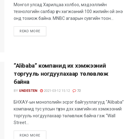
Монгол улсад Харилцаа холбоо, мэдээллийн
технологийн салбар үүсч хөгжсөний 100 жилийн ой энэ
онд тохиож байна. MNBC агаарын сувгийн тоон...
READ MORE
“Alibaba” компанид их хэмжээний
торгууль ногдуулахаар төлөвлөж
байна
BY
UNDESTEN
2021-03-12 15:12
72
БНХАУ-ын монополийн эсрэг байгууллагууд “Alibaba”
компанид тус улсын түүхэн дэх хамгийн их хэмжээний
торгууль ногдуулахаар төлөвлөж байна гэж “Wall
Street...
READ MORE