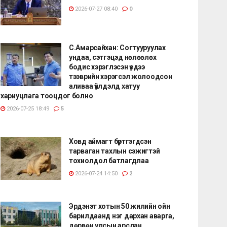
2026-07-27 08:40
0
С.Амарсайхан: Согтууруулах
ундаа, сэтгэцэд нөлөөлөх
бодис хэрэглэсэн үедээ
тээврийн хэрэгсэл жолоодсон
аливаа үйлдэлд хатуу
хариуцлага тооцдог болно
2026-07-25 18:49
5
Ховд аймагт бүртгэгдсэн
тарваган тахлын сэжигтэй
тохиолдол батлагдлаа
2026-07-24 14:50
2
Эрдэнэт хотын 50 жилийн ойн
барилдаанд нэг дархан аварга,
дөрвөн улсын арслан