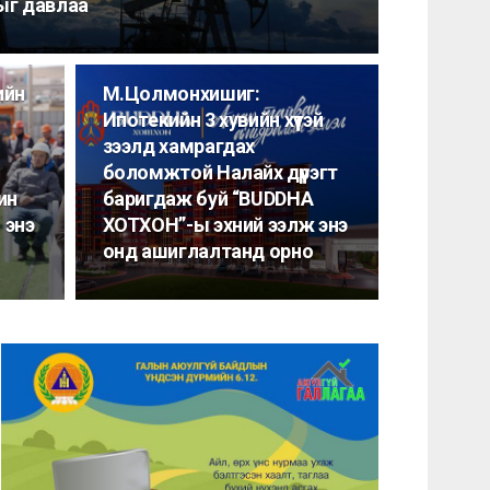
-ыг давлаа
ийн
М.Цолмонхишиг:
Ипотекийн 3 хувийн хүүтэй
зээлд хамрагдах
боломжтой Налайх дүүрэгт
ин
баригдаж буй “BUDDHA
 энэ
ХОТХОН”-ы эхний ээлж энэ
онд ашиглалтанд орно