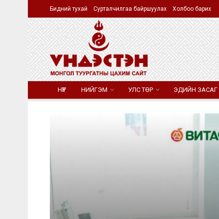
Бидний тухай
Сурталчилгаа байршуулах
Холбоо барих
НҮҮР
НИЙГЭМ
УЛС ТӨР
ЭДИЙН ЗАСАГ