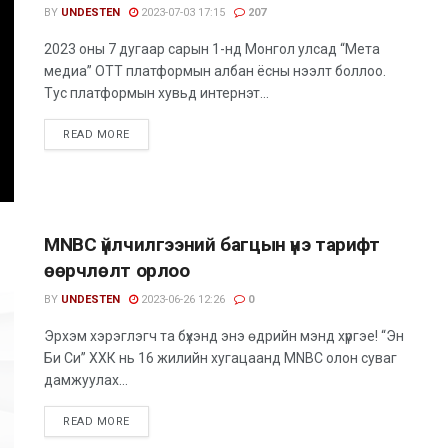
BY
UNDESTEN
2023-07-03 17:15
207
​2023 оны 7 дугаар сарын 1-нд Монгол улсад “Мета
медиа” OTT платформын албан ёсны нээлт боллоо.
Тус платформын хувьд интернэт...
READ MORE
MNBC үйлчилгээний багцын үнэ тарифт
өөрчлөлт орлоо
BY
UNDESTEN
2023-06-26 12:26
0
Эрхэм хэрэглэгч та бүхэнд энэ өдрийн мэнд хүргэе! “Эн
Би Си” ХХК нь 16 жилийн хугацаанд MNBC олон суваг
дамжуулах...
READ MORE