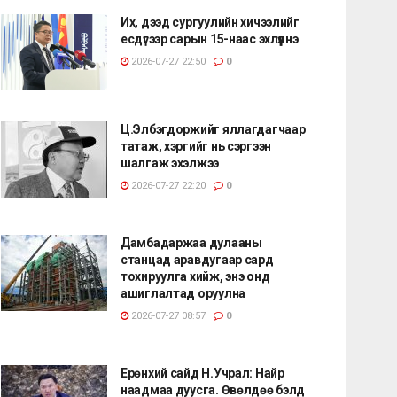
Их, дээд сургуулийн хичээлийг
есдүгээр сарын 15-наас эхлүүлнэ
2026-07-27 22:50
0
Ц.Элбэгдоржийг яллагдагчаар
татаж, хэргийг нь сэргээн
шалгаж эхэлжээ
2026-07-27 22:20
0
Дамбадаржаа дулааны
станцад аравдугаар сард
тохируулга хийж, энэ онд
ашиглалтад оруулна
2026-07-27 08:57
0
Ерөнхий сайд Н.Учрал: Найр
наадмаа дуусга. Өвөлдөө бэлд