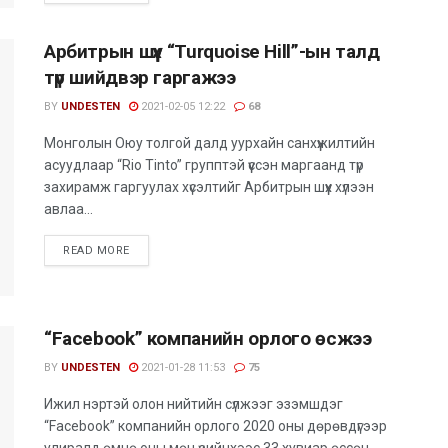
Арбитрын шүүх “Turquoise Hill”-ын талд
түр шийдвэр гаргажээ
BY
UNDESTEN
2021-02-05 12:22
68
Монголын Оюу толгой далд уурхайн санхүүжилтийн
асуудлаар “Rio Tinto” групптэй үүссэн маргаанд түр
захирамж гаргуулах хүсэлтийг Арбитрын шүүх хүлээн
авлаа...
READ MORE
“Facebook” компанийн орлого өсжээ
BY
UNDESTEN
2021-01-28 11:53
75
Ижил нэртэй олон нийтийн сүлжээг эзэмшдэг
“Facebook” компанийн орлого 2020 оны дөрөвдүгээр
улиралд өмнө оны мөн үеийнхээс 33 хувиар өссөн...