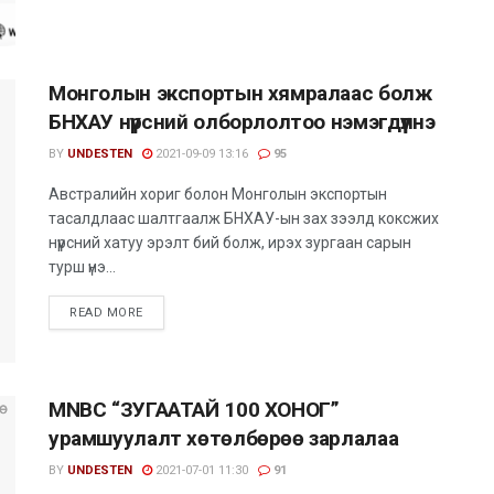
​Монголын экспортын хямралаас болж
БНХАУ нүүрсний олборлолтоо нэмэгдүүлнэ
BY
UNDESTEN
2021-09-09 13:16
95
Австралийн хориг болон Монголын экспортын
тасалдлаас шалтгаалж БНХАУ-ын зах зээлд коксжих
нүүрсний хатуу эрэлт бий болж, ирэх зургаан сарын
турш үнэ...
READ MORE
MNBC “ЗУГААТАЙ 100 ХОНОГ”
урамшуулалт хөтөлбөрөө зарлалаа
BY
UNDESTEN
2021-07-01 11:30
91