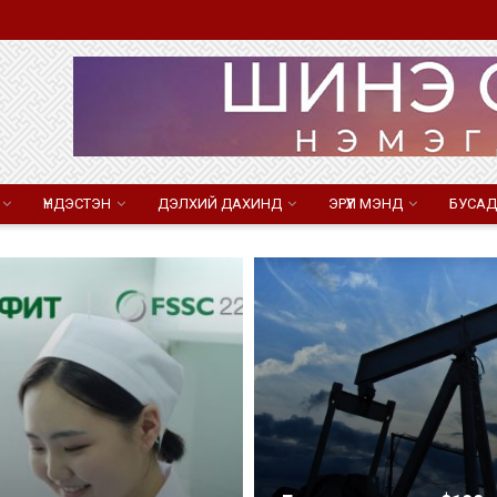
ҮНДЭСТЭН
ДЭЛХИЙ ДАХИНД
ЭРҮҮЛ МЭНД
БУСАД