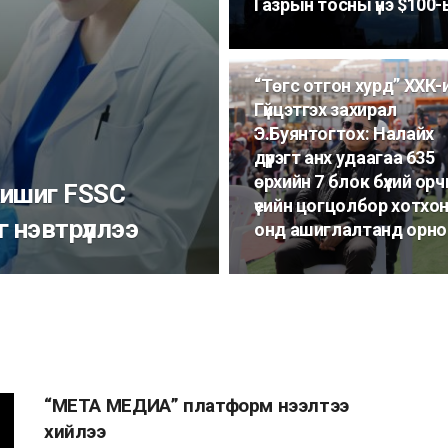
Газрын тосны үнэ $100
“Төгс отгон хурд” ХХК-
Гүйцэтгэх захирал
Э.Буянтогтох: Налайх
дүүрэгт анх удаагаа 635
өрхийн 7 блок бүхий орч
жишиг FSSC
үеийн цогцолбор хотхон
нэвтрүүллээ
онд ашиглалтанд орно
“МЕТА МЕДИА” платформ нээлтээ
хийлээ