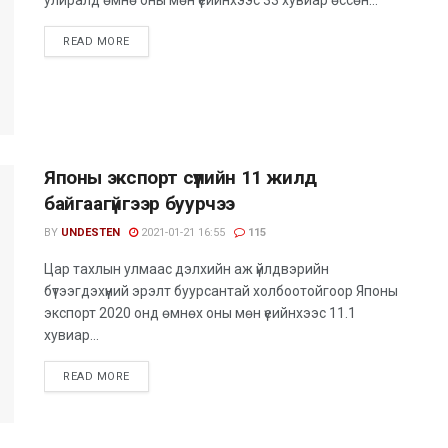
READ MORE
Японы экспорт сүүлийн 11 жилд
байгаагүйгээр буурчээ
BY
UNDESTEN
2021-01-21 16:55
115
Цар тахлын улмаас дэлхийн аж үйлдвэрийн
бүтээгдэхүүний эрэлт буурсантай холбоотойгоор Японы
экспорт 2020 онд өмнөх оны мөн үеийнхээс 11.1
хувиар...
READ MORE