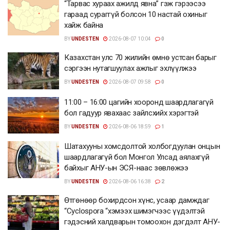
“Тарвас хураах ажилд явна” гэж гэрээсээ
гараад сураггүй болсон 10 настай охиныг
хайж байна
BY
UNDESTEN
2026-08-07 10:04
0
Казахстан улс 70 жилийн өмнө устсан барыг
сэргээн нутагшуулах ажлыг эхлүүлжээ
BY
UNDESTEN
2026-08-07 09:58
0
11:00 – 16:00 цагийн хооронд шаардлагагүй
бол гадуур явахаас зайлсхийх хэрэгтэй
BY
UNDESTEN
2026-08-06 18:59
1
Шатахууны хомсдолтой холбогдуулан онцын
шаардлагагүй бол Монгол Улсад аялахгүй
байхыг АНУ-ын ЭСЯ-наас зөвлөжээ
BY
UNDESTEN
2026-08-06 16:38
2
Өтгөнөөр бохирдсон хүнс, усаар дамждаг
“Cyclospora “хэмээх шимэгчээс үүдэлтэй
гэдэсний халдварын томоохон дэгдэлт АНУ-