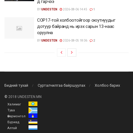
д гарчээ
BY
UNDESTEN
2026-08-06 14:45
1
COP17-той холбоотойгоор оюутнуудыг
дотуур байранд нь ирэх сарын 13-наас
оруулна
BY
UNDESTEN
2026-08-05 18:06
2
Бидний тухай
Сурталчилгаа байршуулах
Холбоо барих
©
2018 UNDESTEN.MN
Халимаг
Тува
Өвөрмонгол
Буриад
Алтай