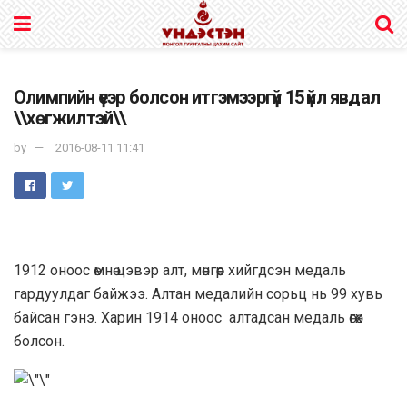
Олимпийн үеэр болсон итгэмээргүй 15 үйл явдал
\\хөгжилтэй\\
by
2016-08-11 11:41
1912 оноос өмнө цэвэр алт, мөнгөөр хийгдсэн медаль
гардуулдаг байжээ. Алтан медалийн сорьц нь 99 хувь
байсан гэнэ. Харин 1914 оноос алтадсан медаль өгөх
болсон.