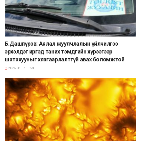
Б.Дашпүрэв: Аялал жуулчлалын үйлчилгээ
эрхэлдэг иргэд таних тэмдгийн хүрээгээр
шатахууныг хязгаарлалтгүй авах боломжтой
2026-08-07 13:58