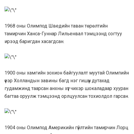
1968 оны Олимпод Шведийн таван төрөлтийн
тамирчин Ханса-Гуннар Лильенвал тэмцээнд согтуу
ирээд баригдан хасагдсан.
1900 оны хамгийн зохион байгуулалт муутай Олимпийн
үеэр Холландын завины багд нэг гишүүн дутахад
гудамжинд таарсан анхны хүүг чихэр шокаладаар хууран
багтаа оруулж тэмцээнд орлцуулсан тохиолдол гарсан.
1904 оны Олимпод Америкийн гүйлтийн тамирчин Лорц