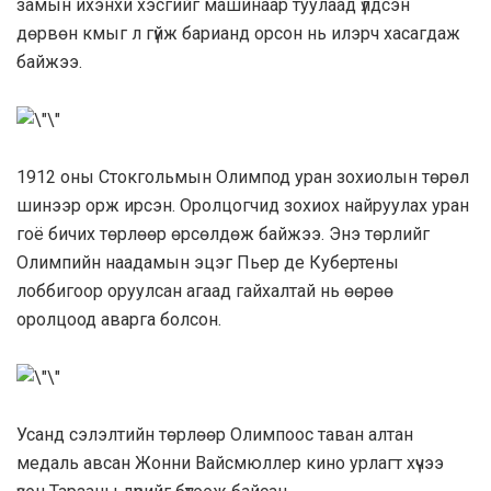
замын ихэнхи хэсгийг машинаар туулаад үлдсэн
дөрвөн кмыг л гүйж барианд орсон нь илэрч хасагдаж
байжээ.
1912 оны Стокгольмын Олимпод уран зохиолын төрөл
шинээр орж ирсэн. Оролцогчид зохиох найруулах уран
гоё бичих төрлөөр өрсөлдөж байжээ. Энэ төрлийг
Олимпийн наадамын эцэг Пьер де Кубертены
лоббигоор оруулсан агаад гайхалтай нь өөрөө
оролцоод аварга болсон.
Усанд сэлэлтийн төрлөөр Олимпоос таван алтан
медаль авсан Жонни Вайсмюллер кино урлагт хүчээ