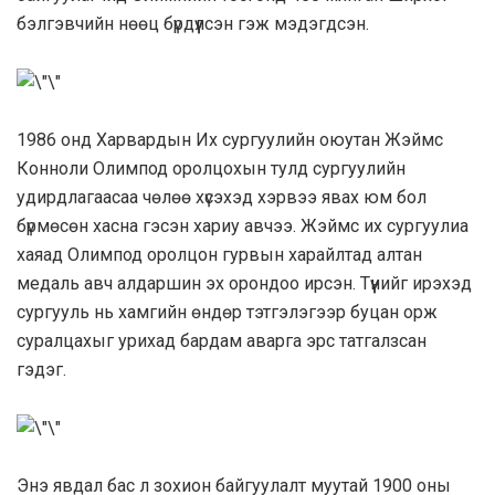
бэлгэвчийн нөөц бүрдүүлсэн гэж мэдэгдсэн.
1986 онд Харвардын Их сургуулийн оюутан Жэймс
Конноли Олимпод оролцохын тулд сургуулийн
удирдлагаасаа чөлөө хүсэхэд хэрвээ явах юм бол
бүрмөсөн хасна гэсэн хариу авчээ. Жэймс их сургуулиа
хаяад Олимпод оролцон гурвын харайлтад алтан
медаль авч алдаршин эх орондоо ирсэн. Түүнийг ирэхэд
сургууль нь хамгийн өндөр тэтгэлэгээр буцан орж
суралцахыг урихад бардам аварга эрс татгалзсан
гэдэг.
Энэ явдал бас л зохион байгуулалт муутай 1900 оны