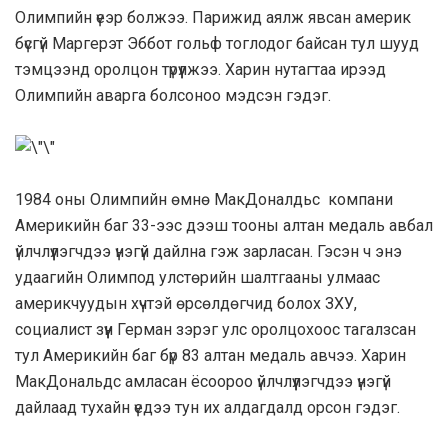
Олимпийн үеэр болжээ. Парижид аялж явсан америк
бүсгүй Маргерэт Эббот гольф тоглодог байсан тул шууд
тэмцээнд оролцон түрүүлжээ. Харин нутагтаа ирээд
Олимпийн аварга болсоноо мэдсэн гэдэг.
1984 оны Олимпийн өмнө МакДоналдьс компани
Америкийн баг 33-ээс дээш тооны алтан медаль авбал
үйлчлүүлэгчдээ үнэгүй дайлна гэж зарласан. Гэсэн ч энэ
удаагийн Олимпод улстөрийн шалтгааны улмаас
америкчуудын хүчтэй өрсөлдөгчид болох ЗХУ,
социалист зүүн Герман зэрэг улс оролцохоос тагалзсан
тул Америкийн баг бүр 83 алтан медаль авчээ. Харин
МакДональдс амласан ёсоороо үйлчлүүлэгчдээ үнэгүй
дайлаад тухайн үедээ тун их алдагдалд орсон гэдэг.