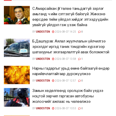
С.Амарсайхан: Үр төлөө таньдаггүй зэрлэг
амьтанд ч ийм сэтгэхгүй байхгүй. Жинхэнэ
өөрсдөө тийм үйлдэл хийдэг этгээдүүдийн
увайгүй үйлдэл гэж үзэж байна
BY
UNDESTEN
2026-08-07 14:25
0
Б.Дашпүрэв: Аялал жуулчлалын үйлчилгээ
эрхэлдэг иргэд таних тэмдгийн хүрээгээр
шатахууныг хязгаарлалтгүй авах боломжтой
BY
UNDESTEN
2026-08-07 13:58
1
Нарны гадаргыг урьд өмнө байгаагүй өндөр
нарийвчлалтайгаар дүрсжүүлжээ
BY
UNDESTEN
2026-08-07 12:57
0
Замын хөдөлгөөнд оролцож байх үедээ
ноцтой зөрчил гаргасан автобусны
жолоочийг ажлаас нь чөлөөлжээ
BY
UNDESTEN
2026-08-07 10:53
0