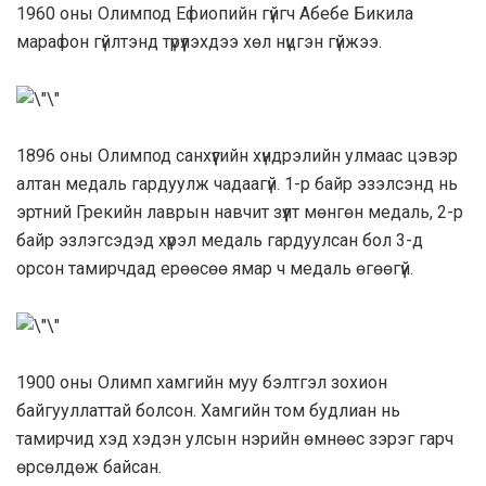
1960 оны Олимпод Ефиопийн гүйгч Абебе Бикила
марафон гүйлтэнд түрүүлэхдээ хөл нүцгэн гүйжээ.
1896 оны Олимпод санхүүгийн хүндрэлийн улмаас цэвэр
алтан медаль гардуулж чадаагүй. 1-р байр эзэлсэнд нь
эртний Грекийн лаврын навчит зүүлт мөнгөн медаль, 2-р
байр эзлэгсэдэд хүрэл медаль гардуулсан бол 3-д
орсон тамирчдад ерөөсөө ямар ч медаль өгөөгүй.
1900 оны Олимп хамгийн муу бэлтгэл зохион
байгууллаттай болсон. Хамгийн том будлиан нь
тамирчид хэд хэдэн улсын нэрийн өмнөөс зэрэг гарч
өрсөлдөж байсан.