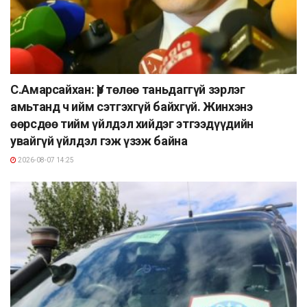
С.Амарсайхан: Үр төлөө таньдаггүй зэрлэг
амьтанд ч ийм сэтгэхгүй байхгүй. Жинхэнэ
өөрсдөө тийм үйлдэл хийдэг этгээдүүдийн
увайгүй үйлдэл гэж үзэж байна
2026-08-07 14:25