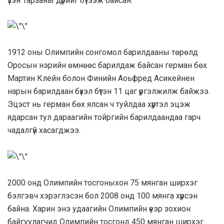
үзэн Тарзаны дүрийг бүтээж байсан.
1912 оны Олимпийн сонгомол барилдааны төрөлд
Оросын нэрийн өмнөөс барилдаж байсан герман бөх
Мартин Клейн болон Финийн Аоьфред Асикейнен
нарын барилдаан бүхэл бүтэн 11 цаг үргэлжилж байжээ.
Эцэст нь герман бөх ялсан ч туйлдаа хүртэл эцэж
ядарсан тул дараагийн тойргийн барилдаандаа гарч
чадалгүй хасагджээ.
2000 онд Олимпийн тосгоныхон 75 мянган ширхэг
бэлгэвч хэрэглэсэн бол 2008 онд 100 мянга хүрсэн
байна. Харин энэ удаагийн Олимпийн үеэр зохион
байгуулагчид Олимпийн тосгонд 450 мянган ширхэг