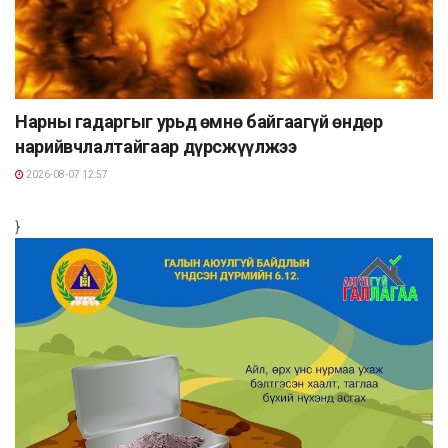
Нарны гадаргыг урьд өмнө байгаагүй өндөр
нарийвчлалтайгаар дүрсжүүлжээ
2026-08-07 12:57
}