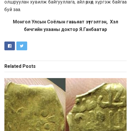
олшруулан хувилж байгууллага, айл өрхөд хүргэж байгаа
буй заа.
Монгол Улсын Соёлын гавьяат зүтгэлтэн, Хэл
бичгийн ухааны доктор Я.Ганбаатар
Related
Posts