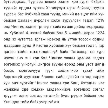
бүтээгджээ. Түүнээс өмнө их хааны хөрөг зураг байсан,
түүнийг ордны зураач Хорихусун харж байгаад хуулж
зурсан, бас Хубилай хаан түүнд, миний өвөг эцэг ийм хүн
байсан хэмээн дүрслэн хэлж зуруулсан гэдэг. 1219
онд Чингис хааныг өрнө зүгт хийх их аян дайнд мордоход
нь Хубилай 4 настай байсан бол 5 жилийн дараа 1224
онд эх нутагтаа эргэж ирэхэд нь угтан тоссон ордны
дээдсийн дунд 9 настай Хубилай хүү байсан гэдэг. Тэр
цагаас хойш өвөөгөөсөө холдоогүй байх. Тэгэхээр өнөөг хүрч
ирсэн энэ эш хөрөг бол Чингис хааны хөрөг мөн гэдэгт
эргэлзэх учиргүй. Өнгөрсөн зууны ерээд оны үест цаг өөр
болж, монголчууд түүх, соёлынхоо тухай айж
бэргэлгүй дуугарах болсон сайн цагийн эхэнд зарим
хүн энэ зургийг Чингис хааны хөрөг биш, Хятадын нэг
жанжны хөрөг хэмээн мэдэмхийрч, эргэлзэх сэтгэл
төрүүлж, олны сэтгэл, итгэлийг бүдэгрүүлж байсан юм.
Үнэндээ тийм байх учиргүй аж.