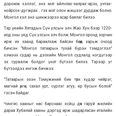
доромж хэллэг, энэ мэт айлчлах-залрах-ирэх, унтах-
нойрсох-дугжрах… гэх мэт олон жишээг дурдаж болно.
Монгол хэл энэ шинжээрээ асар баялаг билээ.
Тэр үеийн Хятадын Сүн улсын элч Жао Хун бээр 1220-
иод оны үед Сүн улсын элч болж Монгол оронд зорчин
ирж их хаанд бараалхаж байсан бөгөөд харьж очоод
бичсэн “Монгол татаарын тухай бүрэн тэмдэглэл”
хэмээх судар нь дэлхийн Монгол судлалд нэгдүгээр
эх сурвалж болдог үнэт бүтээл билээ. Тэрээр уг
бүтээлдээ ингэж бичжээ:
“Татаарын эзэн Тэмүжиний бие төрх хүдэр чийрэг,
магнай өргөн, сахал урт, сүрлэг агуу, ер бусын болой”
гэсэн байдаг.
Чингис хааныг нас барснаас хойш дөч гаруй жилийн
дараа Хубилай хааны дэргэд ирж шадарласан италийн