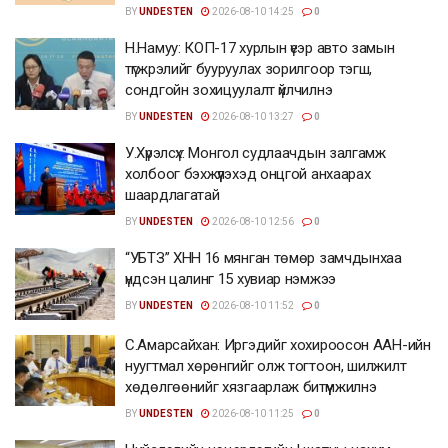
BY
UNDESTEN
2026-08-10 14:25
0
Н.Намуу: КОП-17 хурлын үеэр авто замын
түгжрэлийг бууруулах зорилгоор тэгш,
сондгойн зохицуулалт үйлчилнэ
BY
UNDESTEN
2026-08-10 13:27
0
У.Хүрэлсүх: Монгол судлаачдын залгамж
холбоог бэхжүүлэхэд онцгой анхаарах
шаардлагатай
BY
UNDESTEN
2026-08-10 12:56
0
“УБТЗ” ХНН 16 мянган төмөр замчдынхаа
үндсэн цалинг 15 хувиар нэмжээ
BY
UNDESTEN
2026-08-10 11:52
0
С.Амарсайхан: Иргэдийг хохироосон ААН-ийн
нуугтмал хөрөнгийг олж тогтоон, шилжилт
хөдөлгөөнийг хязгаарлаж битүүмжилнэ
BY
UNDESTEN
2026-08-10 11:25
0