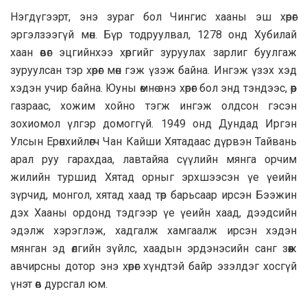
Нэгдүгээрт, энэ зураг бол Чингис хааны эш хөрөг
эргэлзээгүй мөн. Бүр тодруулвал, 1278 онд Хубилай
хаан өвөг эцгийнхээ хөргийг зуруулах зарлиг буулгаж
зуруулсан тэр хөрөг мөн гэж үзэж байна. Ингэж үзэх хэд
хэдэн учир байна. Юуны өмнө энэ хөрөг бол энд тэндээс, өөр
газраас, хожим хойно тэгж ингэж олдсон гэсэн
зохиомол үлгэр домоггүй. 1949 онд Дундад Иргэн
Улсын Ерөнхийлөгч Чан Кайши Хятадаас дүрвэн Тайвань
арал руу гарахдаа, лавтайяа сүүлийн мянга орчим
жилийн туршид Хятад орныг эрхшээсэн үе үеийн
зүрчид, монгол, хятад хаад төр барьсаар ирсэн Бээжин
дэх Хааны ордонд тэдгээр үе үеийн хаад, дээдсийн
эдэлж хэрэглэж, хадгалж хамгаалж ирсэн хэдэн
мянган эд өлгийн зүйлс, хаадын эрдэнэсийн санг зөөж
авчирсны дотор энэ хөрөг хүндтэй байр эзэлдэг хосгүй
үнэт өв дурсгал юм.