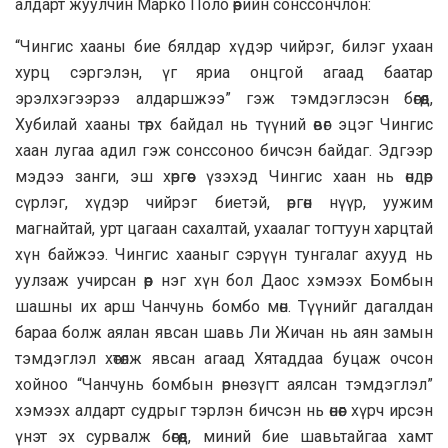
алдарт жуулчин Марко Поло өөрийн сонссончлон:
“Чингис хааны бие бялдар хүдэр чийрэг, билэг ухаан
хурц сэргэлэн, үг яриа онцгой агаад баатар
эрэлхэгээрээ алдаршжээ” гэж тэмдэглэсэн бөгөөд,
Хубилай хааны төрх байдал нь түүний өвөг эцэг Чингис
хаан лугаа адил гэж сонссоноо бичсэн байдаг. Эдгээр
мэдээ занги, эш хөргөөс үзэхэд Чингис хаан нь өндөр
сүрлэг, хүдэр чийрэг биетэй, өргөн нүүр, уужим
магнайтай, урт цагаан сахалтай, ухаалаг тогтуун харцтай
хүн байжээ. Чингис хааныг сэрүүн тунгалаг ахууд нь
уулзаж учирсан өөр нэг хүн бол Даос хэмээх Бомбын
шашны их арш Чанчунь бомбо мөн. Түүнийг дагалдан
бараа болж аялан явсан шавь Ли Жичан нь аян замын
тэмдэглэл хөтөлж явсан агаад Хятаддаа буцаж очсон
хойноо “Чанчунь бомбын өрнө зүгт аялсан тэмдэглэл”
хэмээх алдарт судрыг тэрлэн бичсэн нь өнөөг хүрч ирсэн
үнэт эх сурвалж бөгөөд, миний бие шавьтайгаа хамт