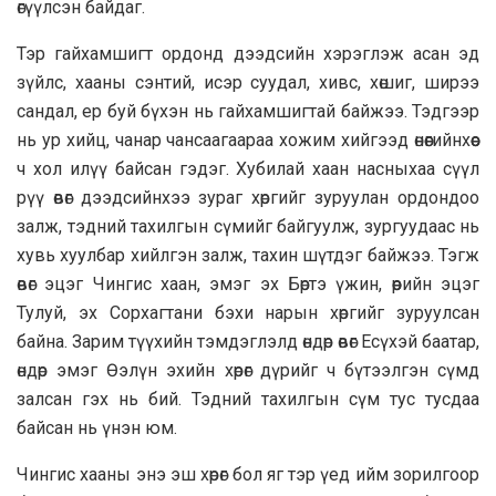
өгүүлсэн байдаг.
Тэр гайхамшигт ордонд дээдсийн хэрэглэж асан эд
зүйлс, хааны сэнтий, исэр суудал, хивс, хөшиг, ширээ
сандал, ер буй бүхэн нь гайхамшигтай байжээ. Тэдгээр
нь ур хийц, чанар чансаагаараа хожим хийгээд өнөөгийнхөөс
ч хол илүү байсан гэдэг. Хубилай хаан насныхаа сүүл
рүү өвөг дээдсийнхээ зураг хөргийг зуруулан ордондоо
залж, тэдний тахилгын сүмийг байгуулж, зургуудаас нь
хувь хуулбар хийлгэн залж, тахин шүтдэг байжээ. Тэгж
өвөг эцэг Чингис хаан, эмэг эх Бөртэ үжин, өөрийн эцэг
Тулуй, эх Сорхагтани бэхи нарын хөргийг зуруулсан
байна. Зарим түүхийн тэмдэглэлд өндөр өвөг Есүхэй баатар,
өндөр эмэг Өэлүн эхийн хөрөг дүрийг ч бүтээлгэн сүмд
залсан гэх нь бий. Тэдний тахилгын сүм тус тусдаа
байсан нь үнэн юм.
Чингис хааны энэ эш хөрөг бол яг тэр үед ийм зорилгоор