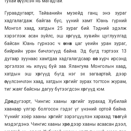
тухай өгүүлсэн нь магадтай.
Гуравдугаарт, Тайванийн музейд ганц энэ зураг
хадгалагдаж байгаа бус, үүний хамт Юань гүрний
Монгол хаад, хатдын 25 зураг бий. Тэдний эдэлж
хэрэглэж асан зүйлс, эш хөргүүд, хувийн цуглуулгад
байсан Юань гүрнээс ч өмнөх цаг үеийн уран зураг,
бийрийн уран бичлэгүүд байна. Эд бүгд тэртээх 13
дугаар зуунаас хамтдаа хадгалагдсаар өнөөг хүрч ирсэнд
эргэлзэх нь илүүц буй заа. Ялангуяа Монголын хаад,
хатдын эш хөргүүд бүгд нэг эх загвартай, дээр
өгүүлсэнчлэн хаад, хатдын хөргийг зурах тогтсон журам,
тиг жаяг байсны дагуу бүтээгдсэн хөргүүд юм.
Дөрөвдүгээрт, Чингис хааны хөргийг зурахад Хубилай
хаанаар үлгэр болгосон гэдэг үг үнэний ортой байна.
Үүнийг хоёр хааны хөргийг зэрэгцүүлэн харахад төвөггүй
мэдэгдэнэ. Чингис хааны хөрөг дээр хааны асаасан дээл,