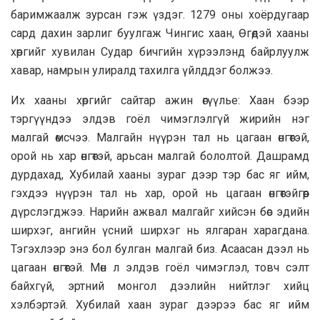
баримжаалж зурсан гэж үздэг. 1279 оны хоёрдугаар
сард дахин зарлиг буулгаж Чингис хаан, Өгөдэй хааны
хөргийг хувилан Судар бичгийн хүрээлэнд байрлуулж
хавар, намрын улиралд тахилга үйлддэг болжээ.
Их хааны хөргийг сайтар ажин өгүүлье: Хаан бээр
тэргүүндээ элдэв гоёл чимэглэлгүй жирийн нэг
малгай өмсчээ. Малгайн нүүрэн тал нь цагаан өнгөтэй,
орой нь хар өнгөтэй, арьсан малгай бололтой. Дашрамд
дурдахад, Хубилай хааны зураг дээр тэр бас яг ийм,
гэхдээ нүүрэн тал нь хар, орой нь цагаан өнгөтэйгөөр
дүрслэгджээ. Нарийн ажвал малгайг хийсэн бөс эдийн
ширхэг, ангийн үсний ширхэг нь ялгаран харагдана.
Тэгэхлээр энэ бол булган малгай биз. Асаасан дээл нь
цагаан өнгөтэй. Мөн л элдэв гоёл чимэглэл, товч сэлт
байхгүй, эртний монгол дээлийн нийтлэг хийц
хэлбэртэй. Хубилай хаан зураг дээрээ бас яг ийм