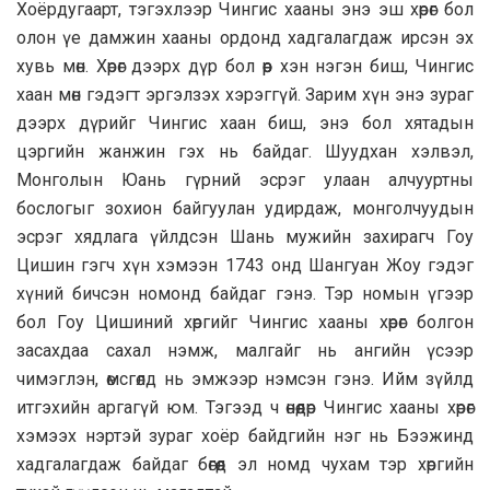
Хоёрдугаарт, тэгэхлээр Чингис хааны энэ эш хөрөг бол
олон үе дамжин хааны ордонд хадгалагдаж ирсэн эх
хувь мөн. Хөрөг дээрх дүр бол өөр хэн нэгэн биш, Чингис
хаан мөн гэдэгт эргэлзэх хэрэггүй. Зарим хүн энэ зураг
дээрх дүрийг Чингис хаан биш, энэ бол хятадын
цэргийн жанжин гэх нь байдаг. Шуудхан хэлвэл,
Монголын Юань гүрний эсрэг улаан алчууртны
бослогыг зохион байгуулан удирдаж, монголчуудын
эсрэг хядлага үйлдсэн Шань мужийн захирагч Гоу
Цишин гэгч хүн хэмээн 1743 онд Шангуан Жоу гэдэг
хүний бичсэн номонд байдаг гэнэ. Тэр номын үгээр
бол Гоу Цишиний хөргийг Чингис хааны хөрөг болгон
засахдаа сахал нэмж, малгайг нь ангийн үсээр
чимэглэн, өмсгөлд нь эмжээр нэмсэн гэнэ. Ийм зүйлд
итгэхийн аргагүй юм. Тэгээд ч өнөөдөр Чингис хааны хөрөг
хэмээх нэртэй зураг хоёр байдгийн нэг нь Бээжинд
хадгалагдаж байдаг бөгөөд эл номд чухам тэр хөргийн