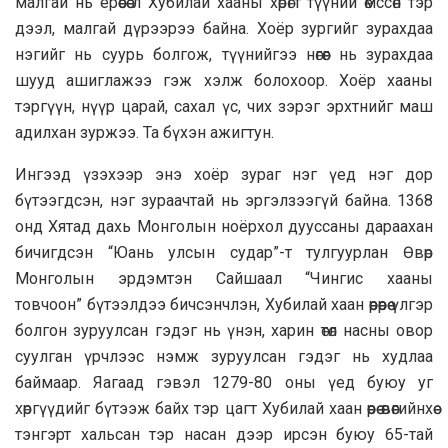
малгай нь ерөөсөө л Хубилай хааны хөрөгт түүний өмссөн тэр
дээл, малгай дүрээрээ байна. Хоёр зургийг зурахдаа
нэгийг нь суурь болгож, түүнийгээ нөгөөг нь зурахдаа
шууд ашиглажээ гэж хэлж болохоор. Хоёр хааны
тэргүүн, нүүр царай, сахал үс, чих зэрэг эрхтнийг маш
адилхан зуржээ. Та бүхэн ажигтун.
Ингээд үзэхээр энэ хоёр зураг нэг үед нэг дор
бүтээгдсэн, нэг зураачтай нь эргэлзээгүй байна. 1368
онд Хятад дахь Монголын ноёрхол дууссаны дараахан
бичигдсэн “Юань улсын судар”-т тулгуурлан Өвөр
Монголын эрдэмтэн Сайшаал “Чингис хааны
товчоон” бүтээлдээ бичсэнчлэн, Хубилай хаан өөрөөрөө үлгэр
болгон зуруулсан гэдэг нь үнэн, харин өтөл насны овор
суулган үрчлээс нэмж зуруулсан гэдэг нь худлаа
баймаар. Яагаад гэвэл 1279-80 оны үед буюу уг
хөргүүдийг бүтээж байх тэр цагт Хубилай хаан өөрөө өвөөгийнхөө
тэнгэрт хальсан тэр насан дээр ирсэн буюу 65-тай