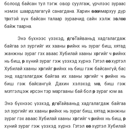
болоод байсан тул тэгж овор суулгаж, үрчлээс зураас
нэмэх шаардлагагүй санагдана. Харин өвөөгөө ямархуу дүр
төрхтэй хүн байсан талаар зураачид сайн хэлж зөвлөсөн
байж таарна.
Энэ бүхнээс үзэхэд, өдгөө Тайваньд хадгалагдаж
байгаа эл зургийг их хааны өөрийнх нь зураг биш, хятад
жанжны зураг гэх аваас Хубилай хааны хөргийг ч өөрийнх
нь биш, өөр хүний зураг гэж үзэхэд хүрнэ. Гэтэл өнөөг хүртэл
Хубилай хааны хөргийг өөрийнх нь биш гэж байсангүй, бас
энд хадгалагдаж байгаа их хааны хөргийг ч өөрийнх нь
биш гэж байсангүй. Дахин хэлэхэд мөн, биш гэж
мэтгэлцэж ирсэн тэр маргааны бай бол өөр зураг юм аа.
Энэ бүхнээс үзэхэд, өдгөө Тайваньд хадгалагдаж байгаа
эл зургийг их хааны өөрийнх нь зураг биш, хятад жанжны
зураг гэх аваас Хубилай хааны хөргийг ч өөрийнх нь биш, өөр
хүний зураг гэж үзэхэд хүрнэ. Гэтэл өнөөг хүртэл Хубилай