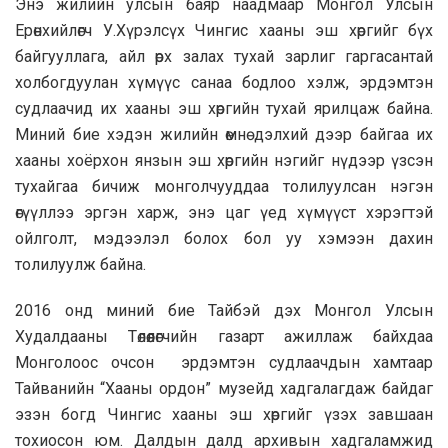
Энэ жилийн улсын баяр наадмаар Монгол Улсын
Ерөнхийлөгч У.Хүрэлсүх Чингис хааны эш хөргийг бүх
байгууллага, айл өрх залах тухай зарлиг гаргасантай
холбогдуулан хүмүүс санаа бодлоо хэлж, эрдэмтэн
судлаачид их хааны эш хөргийн тухай ярилцаж байна.
Миний бие хэдэн жилийн өмнө дэлхий дээр байгаа их
хааны хоёрхон янзын эш хөргийн нэгийг нүдээр үзсэн
тухайгаа бичиж монголчууддаа толилуулсан нэгэн
өгүүллээ эргэн харж, энэ цаг үед хүмүүст хэрэгтэй
ойлголт, мэдээлэл болох бол уу хэмээн дахин
толилуулж байна.
2016 онд миний бие Тайбэй дэх Монгол Улсын
Худалдааны Төлөөлөгчийн газарт ажиллаж байхдаа
Монголоос очсон эрдэмтэн судлаачдын хамтаар
Тайванийн “Хааны ордон” музейд хадгалагдаж байдаг
эзэн богд Чингис хааны эш хөргийг үзэх завшаан
тохиосон юм. Далдын далд архивын хадгаламжид