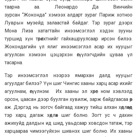
таарна аа. Леонардо Да Винчийн
зурсан “Жоконда” хэмээх алдарт зураг Париж хотноо
Луврын музейд залаастай байдаг. Тэр зураг дээрх
Мона Лиза хатагтайн инээмсэглэл хэдэн зууны
туршид хүн төрөлхтнийг гайхашруулсаар ирсэн билээ.
Жокондагийн үл ялиг инээмсэглэл асар их нууцыг
агуулсан хэмээн цэцэрхэн өгүүлэгчдийн цуваа үл
тасарна.
Тэр инээмсэглэл нээрээ ямархан далд нууцыг
агуулдаг билээ? Үүн шиг Чингис хааны харц асар ихийг
агуулнам, өгүүлнэм. Их хааны эл хөрөг ном хэвлэлд
орсон, цаасан дээр буулган хувилж, зарж байдгаасаа өөр
аж. Дэргэд нь зогсч байгаад хажуу тийш алхан хөдлөхөд
тэр харц дагаж хөдлөх шиг болно. Зогт ус ч дахин
ажихуйд далдын ид шид, увьдсаар ховсдон татаж, тэр
харцаараа чимээгүйхэн шивнэх шиг болно. Их хааны