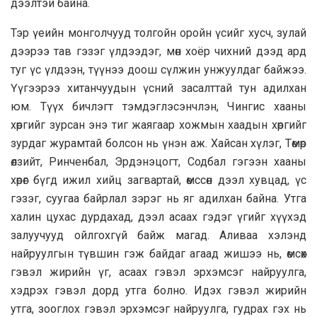
дээлтэй байна.
Тэр үеийн монголчууд толгойн оройн үсийг хусч, зулай
дээрээ тав гэзэг үлдээдэг, мөн хоёр чихний дээд ард
туг үс үлдээн, түүнээ доош сүлжин унжуулдаг байжээ.
Үүгээрээ хитанчуудын үсний засалттай тун адилхан
юм. Түүх бичлэгт тэмдэглэсэнчлэн, Чингис хааны
хөргийг зурсан энэ тиг жаягаар хожмын хаадын хөргийг
зурдаг журамтай болсон нь үнэн аж. Хайсан хүлэг, Төмөр
өлзийт, Ринченбал, Эрдэнэцогт, Содбал гэгээн хааны
хөрөг бүгд ижил хийц загвартай, өмссөн дээл хувцад, үс
гэзэг, суугаа байрлал зэрэг нь яг адилхан байна. Утга
халин цухас дурдахад, дээл асаах гэдэг үгийг хүүхэд
залуучууд ойлгохгүй байж магад. Аливаа хэлэнд
найруулгын түвшин гэж байдаг агаад жишээ нь, өмсөх
гэвэл жирийн үг, асаах гэвэл эрхэмсэг найруулга,
хэдрэх гэвэл дорд утга болно. Идэх гэвэл жирийн
утга, зооглох гэвэл эрхэмсэг найруулга, гудрах гэх нь