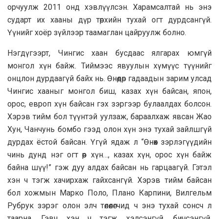
орчуулж 2011 онд хэвлүүлсэн. Харамсалтай нь энэ
сударт их хааны дүр төрхийн тухай огт дурдсангүй.
Үүнийг хоёр зүйлээр таамаглан цайруулж болно.
Нэгдүгээрт, Чингис хаан бусдаас ялгарах юмгүй
монгол хүн байж. Тиймээс явуулын хүмүүс түүнийг
онцлон дурдаагүй байх нь. Өнөөдөр гадаадын зарим улсад
Чингис хааныг монгол биш, казах хүн байсан, япон,
орос, европ хүн байсан гэх зэргээр булаалдах болсон.
Хэрэв тийм бол түүнтэй уулзаж, бараалхаж явсан Жао
Хун, Чанчунь бомбо гээд олон хүн энэ тухай зайлшгүй
дурдах ёстой байсан. Үгүй ядаж л “Өнөөх зэрлэгүүдийн
чинь дунд нэг огт өөр хүн…, казах хүн, орос хүн байж
байна шүү!” гэж дуу алдах байсан нь гарцаагүй. Гэтэл
хэн ч тэгж хачирхаж гайхсангүй. Хэрэв тийм байсан
бол хожмын Марко Поло, Плано Карпини, Вилгельм
Рубрук зэрэг олон элч төлөөлөгчид ч энэ тухай сонсч л
таарна. Гэвч хэн ч тэгж хэлсэнгүй, бичсэнгүй.