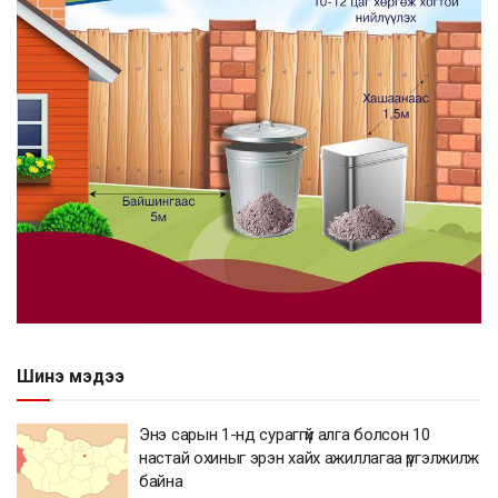
Шинэ мэдээ
Энэ сарын 1-нд сураггүй алга болсон 10
настай охиныг эрэн хайх ажиллагаа үргэлжилж
байна