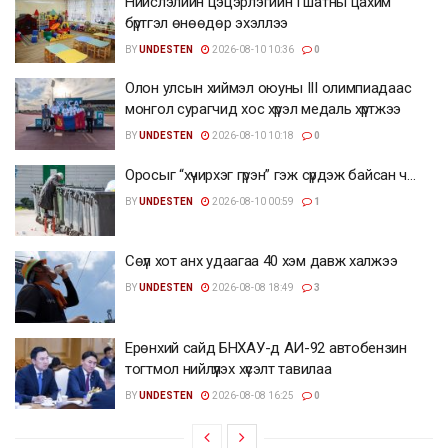
Нийслэлийн цэцэрлэгийн I шатны цахим
бүртгэл өнөөдөр эхэллээ
BY
UNDESTEN
2026-08-10 10:36
0
Олон улсын хиймэл оюуны III олимпиадаас
монгол сурагчид хос хүрэл медаль хүртжээ
BY
UNDESTEN
2026-08-10 10:18
0
Оросыг “хүчирхэг гүрэн” гэж сүрдэж байсан ч…
BY
UNDESTEN
2026-08-10 00:59
1
Сөүл хот анх удаагаа 40 хэм давж халжээ
BY
UNDESTEN
2026-08-08 18:49
3
Ерөнхий сайд БНХАУ-д АИ-92 автобензин
тогтмол нийлүүлэх хүсэлт тавилаа
BY
UNDESTEN
2026-08-08 16:25
0