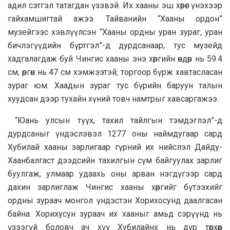
адил сэтгэл татагдан үзэвэй. Их хааны эш хөрөг үнэхээр
гайхамшигтай ажээ. Тайванийн “Хааны ордон”
музейгээс хэвлүүлсэн “Хааны ордны уран зураг, уран
бичлэгүүдийн бүртгэл”-д дурдсанаар, тус музейд
хадгалагдаж буй Чингис хааны энэ хөргийн өндөр нь 59.4
см, өргөн нь 47 см хэмжээтэй, торгоор бүрж хавтасласан
зураг юм. Хаадын зураг тус бүрийн баруун талын
хуудсан дээр тухайн хүний товч намтрыг хавсаргажээ.
“Юань улсын түүх, тахил тайлгын тэмдэглэл”-д
дурдсаныг үндэслэвэл 1277 оны наймдугаар сард
Хубилай хааны зарлигаар гүрний их нийслэл Дайду-
Хаанбалгаст дээдсийн тахилгын сүм байгуулах зарлиг
буулгаж, улмаар удаахь оны арван нэгдүгээр сард
дахин зарлиглаж Чингис хааны хөргийг бүтээхийг
ордны зураач монгол үндэстэн Хорихосунд даалгасан
байна. Хорихусун зураач их хааныг амьд сэрүүнд нь
үзээгүй боловч ач хүү Хубилайнх нь дүр төрхөөр