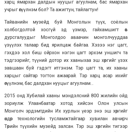
харц ямархан далдын нууцыг агуулнам, бас ямархан
учрыг өгүүлнэм бол? Та ажигтун, тайлагтун!
Тайванийн музейд буй Монголын түүх, соёлын
холбогдолтой хосгүй эд үзмэр, гайхамшигт өв
дурсгалуудыг Монголдоо аваачин монголчууддаа
үзүүлэх талаар бид ярилцаж байгаа. Хэзээ нэг цагт,
гэхдээ хол биш ойрхон нэгэн цагт эрхэм уншигч та
тэдгээрийг, түүний дотор их хааныхаа эш хөргийг үзэх
завшаан буй гэдэгт итгэнэм. Тэр цагт та, их хааны
харцыг сайтар тогтон ажаарай. Тэр харц асар ихийг
өгүүлнэм, бас далдхан нууцыг агуулнам…
2015 онд Хубилай хааны мэндэлсний 800 жилийн ойд
зориулж Улаанбаатар хотод хийсэн Олон улсын
Монголч эрдэмтдийн Их хурлын үеэр энэ эш хөргийг
өндөр технологийн тусламжтайгаар хувилан авчирч
Төрийн түүхийн музейд залсан. Тэр эш хөргийн тигээр