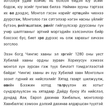
зогсохуй удам хойчис нь болсон бидэн юу эсийг
бодож, юу эсийг тунгаах билээ. Найман зууны тэртээх
их өвөг дээдэс, Монгол гэсэн нэрийг ертөнцийн чихнээ
дуурсгаж, Монголоо гэх сэтгэлээр нэгэн насны үйлийг
бүтээн, өөрийгөө шатааж, өрөөлийг гийгүүлсээр дууссаны гүн
учир шалтгааныг эртний мэргэдийн хэлсэнчлэн бийр
бэхсээс бус, биет хөрөг дүрээс нь олж харахыг хичээн
зогслоо.
Эзэн богд Чингис хааны эл хөргийг 1280 оны үест
Хубилай хааны ордны зураач Хорихусун хэмээх
монгол хүн зурсан гэж түүх бичлэгт тэмдэглээстэй
байдаг. Чингис хааны ач хүү Хубилай хаан Монголын
эзэнт гүрний их нийслэлийг Хятад газарт шилжүүлж,
өнөөгийн Бээжин хотод төвлөрүүлэн их хотыг
сүндэрлүүлсэн нь хятадаар Дайду буюу Их нийслэл,
дундад Ази, Европ дахинаа Ханбалык, монголоор
Хаанбалгас хэмээн дэлхий дахинаа алдаршсан түүхтэй.