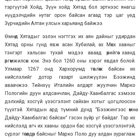
тэргүүтэй Хойд, Зүүн хойд Хятад бол эртнээс янагш
нүүдэлчдийн нутаг орон байсан агаад тэр цаг үед
Зүрчидийн Алтан улсын харьяанд байжээ.
Өмнөд Хятадыг эзлэн нэгтгэх их аян дайныг удирдан
Хятад орны гүнд явж асан Хубилай, ах Мөнх хааныг
тэнгэрт хальсан тухай мэдээ аваад өөрийгөө хаанд
өргөмжилсөн юм. Энэ бол 1260 оны хэрэг явдал болой.
Улмаар 1267 онд Хархорумд төвлөж байсан их
нийслэлийг дотор газарт шилжүүлэн Бээжинд
аваачжээ. Тийнхүү Италийн алдарт жуулчин Марко
Пологийн дуун алдсанчлан, Дайду-Хаанбалгас хэмээх
дэлхийд хосгүй үзэсгэлэнт сайхан хотыг цогцлоосон
түүхтэй. Хятадын ард түмний дунд “Бээжингээс өмнө
Дайду-Хаанбалгас байсан” гэсэн зүйр үг байдаг. Тэр их
нийслэлд агч их хааны ордон бас хосгүй үзэсгэлэнтэй,
сүрлэг төгөлдөр байсныг Марко Поло дуу алдан зураглаж