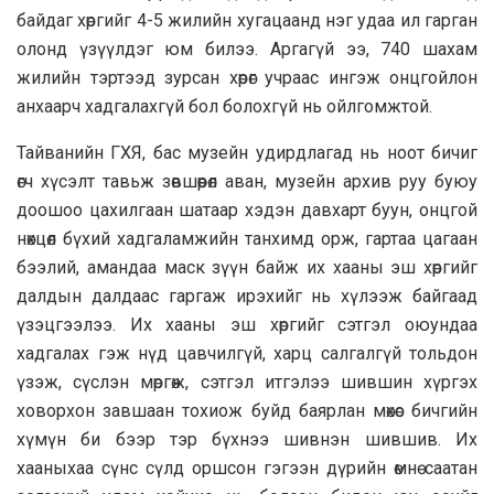
байдаг хөргийг 4-5 жилийн хугацаанд нэг удаа ил гарган
олонд үзүүлдэг юм билээ. Аргагүй ээ, 740 шахам
жилийн тэртээд зурсан хөрөг учраас ингэж онцгойлон
анхаарч хадгалахгүй бол болохгүй нь ойлгомжтой.
Тайванийн ГХЯ, бас музейн удирдлагад нь ноот бичиг
өгч хүсэлт тавьж зөвшөөрөл аван, музейн архив руу буюу
доошоо цахилгаан шатаар хэдэн давхарт буун, онцгой
нөхцөл бүхий хадгаламжийн танхимд орж, гартаа цагаан
бээлий, амандаа маск зүүн байж их хааны эш хөргийг
далдын далдаас гаргаж ирэхийг нь хүлээж байгаад
үзэцгээлээ. Их хааны эш хөргийг сэтгэл оюундаа
хадгалах гэж нүд цавчилгүй, харц салгалгүй тольдон
үзэж, сүслэн мөргөж, сэтгэл итгэлээ шившин хүргэх
ховорхон завшаан тохиож буйд баярлан мөхөс бичгийн
хүмүн би бээр тэр бүхнээ шивнэн шившив. Их
хааныхаа сүнс сүлд оршсон гэгээн дүрийн өмнө саатан