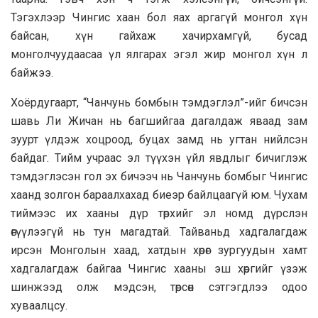
Тэгэхлээр Чингис хаан бол яах аргагүй монгол хүн
байсан, хүн гайхаж хачирхамгүй, бусад
монголчуудаасаа үл ялгарах эгэл жир монгол хүн л
байжээ.
Хоёрдугаарт, “Чанчунь бомбын тэмдэглэл”-ийг бичсэн
шавь Ли Жичан нь багшийгаа дагалдаж яваад зам
зуурт үлдэж хоцроод, буцах замд нь угтан нийлсэн
байдаг. Тийм учраас эл түүхэн үйл явдлыг бичиглэж
тэмдэглэсэн гол эх бичээч нь Чанчунь бомбыг Чингис
хаанд золгон бараалхахад биеэр байлцаагүй юм. Чухам
тиймээс их хааны дүр төрхийг эл номд дүрслэн
өгүүлээгүй нь тун магадтай. Тайваньд хадгалагдаж
ирсэн Монголын хаад, хатдын хөрөг зургуудын хамт
хадгалагдаж байгаа Чингис хааны эш хөргийг үзэж
шинжээд олж мэдсэн, төрсөн сэтгэгдлээ одоо
хуваалцсу.