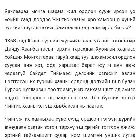
Яахлаараа мянга шахам жил ордлон сууж ирсэн үе
үеийн хаад дээдэс Чингис хааны хөрөг хэмээн өөр хүний
зургийг шүтэн тахиж, хамгаалан хадгалж ирэх билээ?
1368 онд Юань гүрний сүүлчийн хаан ухаант Тогоонтөмөр
Дайду-Хаанбалгасыг орхин гарахдаа Хубилай хаанаас
хойших Монгол арав гаруй хаад зуу шахам жил ордлон
суусан энэ хот, орд харшаас бараг юу ч авч явж
чадаагүй байдаг. Тиймээс дэлхийн хагасыг эзлэн
нэгтгэсэн их гүрний хааны ордонд дэлхийн өнцөг булан
бүрээс цугларсан тоо тоймгүй их гайхамшигт эд зүйлс
үлдэж хоцорсон нь мэдээж юм. Тэр бүхний дотор
Чингис хааны эл эш хөрөг байсан нь лавтай.
Чингэж их хааныхаа сүнс сүлд оршсон гэгээн дүрийн
өмнө удаан саатан зогсч, тэрхүү эш хөргийг тогтоон ажиж,
эртний гайхамшигт судар ном шимтэн унших лугаа