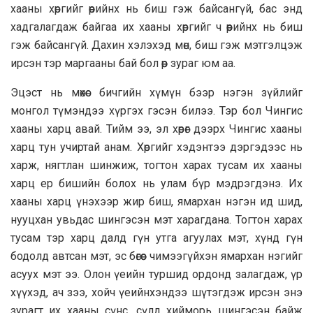
хааны хөргийг өөрийнх нь биш гэж байсангүй, бас энд
хадгалагдаж байгаа их хааны хөргийг ч өөрийнх нь биш
гэж байсангүй. Дахин хэлэхэд мөн, биш гэж мэтгэлцэж
ирсэн тэр маргааны бай бол өөр зураг юм аа.
Эцэст нь мөхөс бичгийн хүмүн бээр нэгэн зүйлийг
монгол түмэндээ хүргэх гэсэн билээ. Тэр бол Чингис
хааны харц авай. Тийм ээ, эл хөрөг дээрх Чингис хааны
харц тун учиртай анам. Хөргийг хэдэнтээ дэргэдээс нь
харж, нягтлан шинжиж, тогтон харах тусам их хааны
харц ер бишийн болох нь улам бүр мэдрэгдэнэ. Их
хааны харц үнэхээр жир биш, ямархан нэгэн ид шид,
нууцхан увьдас шингэсэн мэт харагдана. Тогтон харах
тусам тэр харц далд гүн утга агуулах мэт, хүнд гүн
бодолд автсан мэт, эс бөгөөс чимээгүйхэн ямархан нэгийг
асуух мэт ээ. Олон үеийн туршид ордонд залагдаж, үр
хүүхэд, ач зээ, хойч үеийнхэндээ шүтэгдэж ирсэн энэ
зурагт их хааны сүнс, сүлд хийморь шингэсэн байж