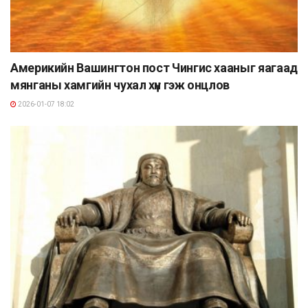
Америкийн Вашингтон пост Чингис хааныг яагаад
мянганы хамгийн чухал хүн гэж онцлов
2026-01-07 18:02