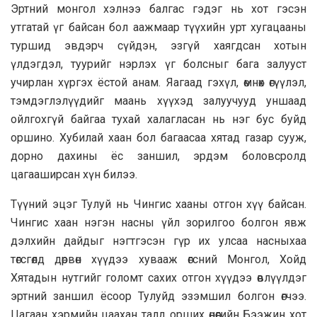
Эртний монгол хэлнээ балгас гэдэг нь хот гэсэн
утгатай үг байсан бол аажмаар түүхийн урт хугацааны
туршид эвдэрч сүйдэн, эзгүй хаягдсан хотын
үлдэгдэл, туурийг нэрлэх үг болсныг бага залууст
учирлан хүргэх ёстой анам. Яагаад гэхүл, өмнөх өгүүлэл,
тэмдэглэлүүдийг маань хүүхэд залуучууд уншаад
ойлгохгүй байгаа тухай халагласан нь нэг бус буйд
оршино. Хубилай хаан бол багаасаа хятад газар сууж,
дорно дахины ёс заншил, эрдэм боловсролд
цагааширсан хүн билээ.
Түүний эцэг Тулуй нь Чингис хааны отгон хүү байсан.
Чингис хаан нэгэн насны үйл зорилгоо болгон явж
дэлхийн дайдыг нэгтгэсэн гүр их улсаа насныхаа
төгсгөлд дөрвөн хүүдээ хувааж өгсний Монгол, Хойд
Хятадын нутгийг голомт сахих отгон хүүдээ өвлүүлдэг
эртний заншил ёсоор Тулуйд эзэмшил болгон өгчээ.
Цагаан хэрмийн цаахан талд орших өнөөгийн Бээжин хот