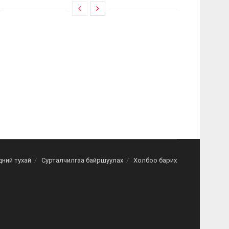
дний тухай
Сурталчилгаа байршуулах
Холбоо барих