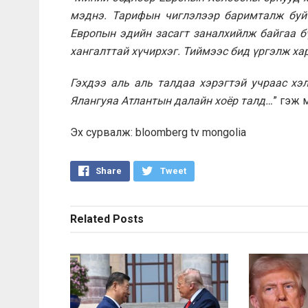
мэднэ. Тарифын чиглэлээр баримталж буй 
Европын эдийн засагт заналхийлж байгаа б
хангалттай хүчирхэг. Тиймээс бид үргэлж хар
Гэхдээ аль аль талдаа хэрэгтэй учраас хэ
Ялангуяа Атлантын далайн хоёр талд…
” гэж 
Эх сурвалж: bloomberg tv mongolia
Share
Tweet
Related
Posts