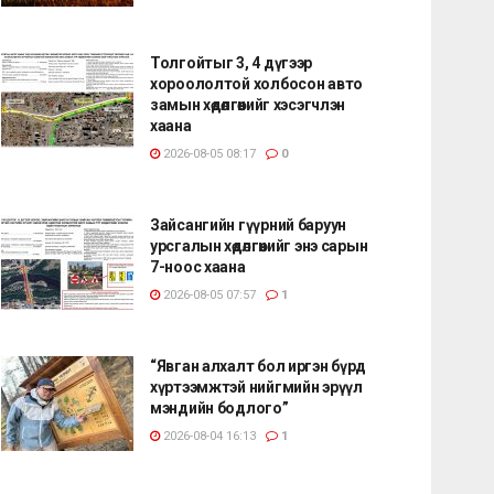
Толгойтыг 3, 4 дүгээр
хороололтой холбосон авто
замын хөдөлгөөнийг хэсэгчлэн
хаана
2026-08-05 08:17
0
Зайсангийн гүүрний баруун
урсгалын хөдөлгөөнийг энэ сарын
7-ноос хаана
2026-08-05 07:57
1
“Явган алхалт бол иргэн бүрд
хүртээмжтэй нийгмийн эрүүл
мэндийн бодлого”
2026-08-04 16:13
1