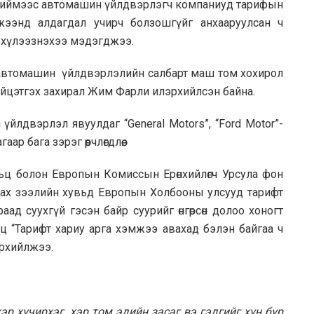
 Тиймээс автомашин үйлдвэрлэгч компаниуд тарифын
жээнд алдагдал учирч болзошгүйг анхааруулсан ч
г хүлээзнэхээ мэдэгджээ.
автомашин үйлдвэрлэлийн салбарт маш том хохирол
Гүйцэтгэх захирал Жим Фарли илэрхийлсэн байна.
 үйлдвэрлэл явуулдаг “General Motors”, “Ford Motor”-
 бага зэрэг өөрчлөгдлөө.
ц болон Европын Комиссын Ерөнхийлөгч Урсула фон
зах зээлийн хувьд Европын Холбооны улсууд тарифт
ад суухгүй гэсэн байр суурийг өнгөрсөн долоо хоногт
 “Тарифт хариу арга хэмжээ авахад бэлэн байгаа ч
эрхийлжээ.
р хүчирхэг, хэр том эдийн засаг вэ гэдгийг хүн бүр