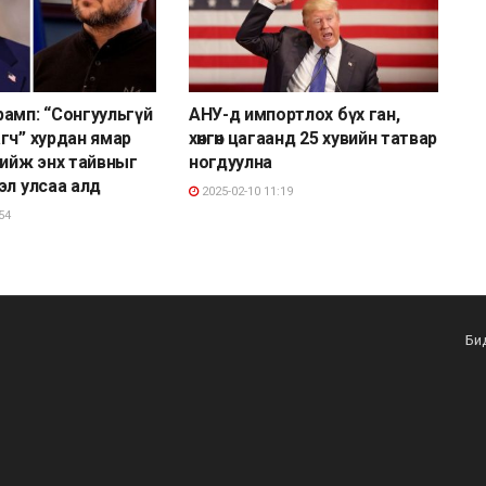
амп: “Сонгуульгүй
АНУ-д импортлох бүх ган,
гч” хурдан ямар
хөнгөн цагаанд 25 хувийн татвар
хийж энх тайвныг
ногдуулна
эл улсаа алд
2025-02-10 11:19
54
Би