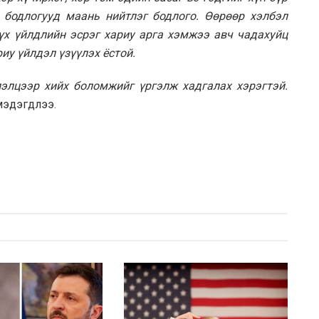
бодлогууд маань нийтлэг бодлого. Өөрөөр хэлбэл
үх үйлдлийн эсрэг хариу арга хэмжээ авч чадахуйц
иу үйлдэл үзүүлэх ёстой.
лэлцээр хийх боломжийг үргэлж хадгалах хэрэгтэй.
мэдэгдлээ.