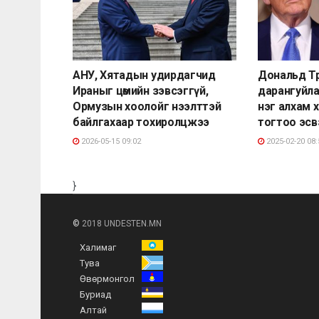
АНУ, Хятадын удирдагчид
Дональд Тр
Ираныг цөмийн зэвсэггүй,
дарангуйла
Ормузын хоолойг нээлттэй
нэг алхам 
байлгахаар тохиролцжээ
тогтоо эсв
2026-05-15 09:02
2025-02-20 08:
}
©
2018 UNDESTEN.MN
Халимаг
Тува
Өвөрмонгол
Буриад
Алтай