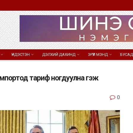
ҮНДЭСТЭН
ДЭЛХИЙ ДАХИНД
ЭРҮҮЛ МЭНД
БУСАД
портод тариф ногдуулна гэж
0