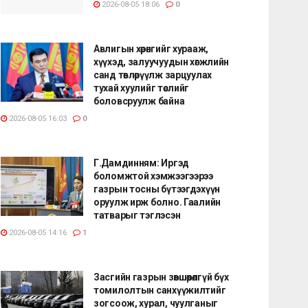
2026-08-05 18:06
0
Авлигын хөрөнгийг хурааж,
хүүхэд, залуучуудын хөгжлийн
санд төвлөрүүлж зарцуулах
тухай хуулийг төслийг
боловсруулж байна
2026-08-05 16:03
0
Г.Дамдинням: Иргэд
боломжтой хэмжээгээрээ
газрын тосны бүтээгдэхүүн
оруулж ирж болно. Гаалийн
татварыг тэглэсэн
2026-08-05 14:16
1
Засгийн газрын зөвшөөрөлгүй бүх
томилолтын санхүүжилтийг
зогсоож, хурал, чуулганыг