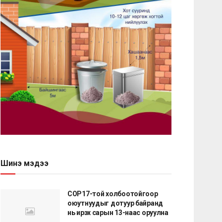
Шинэ мэдээ
COP17-той холбоотойгоор
оюутнуудыг дотуур байранд
нь ирэх сарын 13-наас оруулна