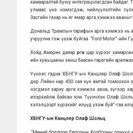
хамааралтай буюу интеграцчлагдсан байдаг.
улмаас үнэ нэмэгдэж, нийлүүлэлтийн сүл
Засгийн газар нь яг ямар арга хэмжээ авахы
Дональд Трампын тарифын арга хэмжээ нь 
учруулна гэж үзэж буйгаа “Ford Motor”-ийн 
Хойд Америк даяар өргөн цар хүрээг хамарсан
ийн хувьцааны ханш баасан гарагийн арилжаагаар
Үүнээс гадна ХБНГУ-ын Канцлер Олаф Шоль
дер Ляйен нар 450 сая хүн амтай томоохон 
нэгдмэл хариу арга хэмжээ авна, зүгээр хара
илэрхийлж байсан юм. Түүнчлэн Олаф Шольц
хэлэлцээрт хүрэхийг илүүд үзэж буй”-гаа ил
ХБНГУ-ын Канцлер Олаф Шольц
“Миний бодлоор Европын Холбооны орнууд хэ