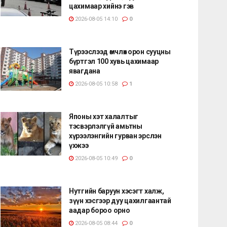
цахимаар хийнэ гэв
2026-08-05 14:10
0
Түрээслээд өмчлөх орон сууцны
бүртгэл 100 хувь цахимаар
явагдана
2026-08-05 10:58
1
Японы хэт халалтыг
тэсвэрлэлгүй амьтны
хүрээлэнгийн гурван эрслэн
үхжээ
2026-08-05 10:49
0
Нутгийн баруун хэсэгт халж,
зүүн хэсгээр дуу цахилгаантай
аадар бороо орно
2026-08-05 08:44
0