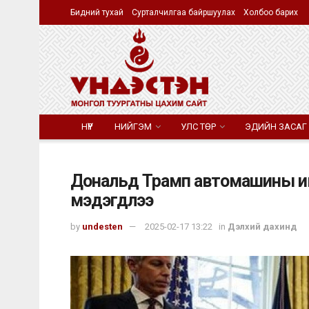
Бидний тухай
Сурталчилгаа байршуулах
Холбоо барих
НҮҮР
НИЙГЭМ
УЛС ТӨР
ЭДИЙН ЗАСАГ
Дональд Трамп автомашины им
мэдэгдлээ
by
undesten
2025-02-17 13:22
in
Дэлхий дахинд