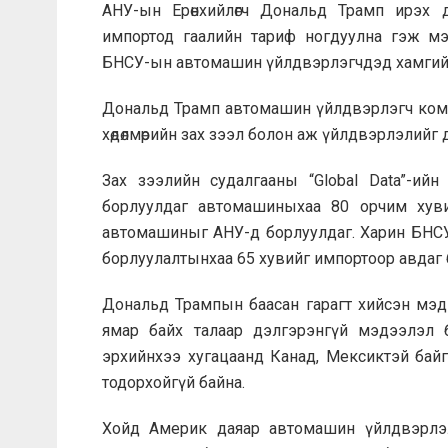
АНУ-ын Ерөнхийлөгч Дональд Трамп ирэх д
импортод гаалийн тариф ногдуулна гэж мэ
БНСУ-ын автомашин үйлдвэрлэгчдэд хамгийн их н
Дональд Трамп автомашин үйлдвэрлэгч ком
хөдөлмөрийн зах зээл болон аж үйлдвэрлэлий
Зах зээлийн судалгааны “Global Data”-ий
борлуулдаг автомашиныхаа 80 орчим хуви
автомашиныг АНУ-д борлуулдаг. Харин БНСУ-ы
борлуулалтынхаа 65 хувийг импортоор авдаг 
Дональд Трампын баасан гарагт хийсэн мэ
ямар байх талаар дэлгэрэнгүй мэдээлэл 
эрхийнхээ хугацаанд Канад, Мексиктэй байгуу
тодорхойгүй байна.
Хойд Америк даяар автомашин үйлдвэрлэл