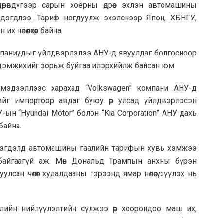
өрөвдүгээр сарын хоёрны өдрөөс эхлэн автомашины
дэгдлээ. Тариф ногдуулж эхэлснээр Япон, ХБНГУ,
өлөөлөхөөр байна.
паниудыг үйлдвэрлэлээ АНУ-д явуулдаг болгосноор
г дэмжихийг зорьж буйгаа илэрхийлж байсан юм.
н мэдээллээс харахад “Volkswagen” компани АНУ-д
йг импортоор авдаг буюу өөр улсад үйлдвэрлэсэн
н “Hyundai Motor” болон “Kia Corporation” АНУ дахь
байна.
дэгдэлд автомашины гаалийн тарифын хувь хэмжээ
байгаагүй аж. Мөн Дональд Трампын анхны бүрэн
лсан чөлөөт худалдааны гэрээнд ямар нөлөө үзүүлэх нь
ийн нийлүүлэлтийн сүлжээ өөр хоорондоо маш их,