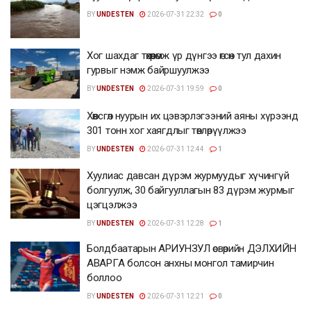
BY
UNDESTEN
2026-07-31 22:32
0
Хог шахдаг төхөөрөмж үр дүнгээ өгсөн тул дахин
гурвыг нэмж байршуулжээ
BY
UNDESTEN
2026-07-31 19:59
0
Хөвсгөл нуурын их цэвэрлэгээний аяны хүрээнд
301 тонн хог хаягдлыг төвлөрүүлжээ
BY
UNDESTEN
2026-07-31 12:44
1
Хуулиас давсан дүрэм журмуудыг хүчингүй
болгуулж, 30 байгууллагын 83 дүрэм журмыг
цэгцэлжээ
BY
UNDESTEN
2026-07-31 12:28
1
Болдбаатарын АРИУНЗУЛ өсвөрийн ДЭЛХИЙН
АВАРГА болсон анхны монгол тамирчин
боллоо
BY
UNDESTEN
2026-07-31 12:21
0