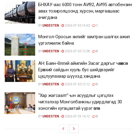
БНХАУ-аас 6000 тонн АИ92, АИ95 автобензин
авах тохиролцоонд хүрсэн, маргаашаас
ачигдана
BY
UNDESTEN
2026-07-30 14:40
1
Монгол-Оросын хилийг хамтран шалгах ажил
үргэлжилж байна
BY
UNDESTEN
2026-07-30 12:28
0
АН: Баян-Өлгий аймгийн Засаг даргыг чөлөөлсөн
Ерөнхий сайдын хууль бус шийдвэрийг
цуцлуулахаар шүүхэд хандана
BY
UNDESTEN
2026-07-30 12:12
0
“Хар жагсаалт”-ын асуудлыг цэгцлэх
чиглэлээр Монголбанкны удирдлагад 30
хоногийн хугацаатай үүрэг өглөө
BY
UNDESTEN
2026-07-29 16:12
0