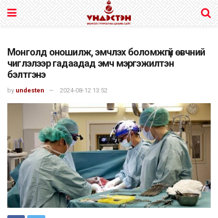
Монголд оношилж, эмчлэх боломжгүй өвчний
чиглэлээр гадаадад эмч мэргэжилтэн
бэлтгэнэ
by
undesten
2024-08-12 13:52