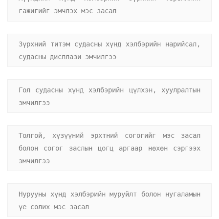
гажигийг эмчлэх мэс засал
Зүрхний титэм судасны хүнд хэлбэрийн нарийсал, 
судасны дисплази эмчилгээ
Гол судасны хүнд хэлбэрийн цүлхэн, хуулралтын 
эмчилгээ
Толгой, хүзүүний эрхтний согогийг мэс засал 
болон согог заслын цогц аргаар нөхөн сэргээх 
эмчилгээ
Нурууны хүнд хэлбэрийн муруйлт болон нугаламын 
үе солих мэс засал