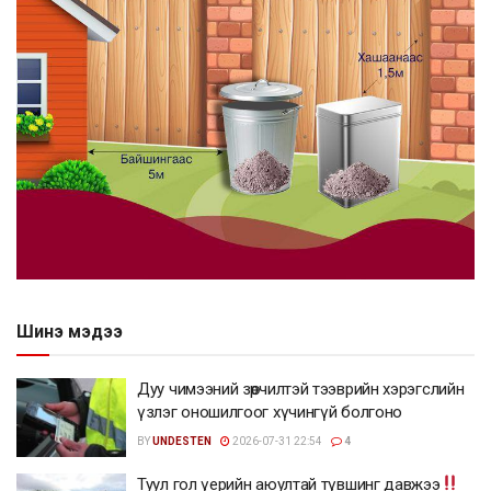
Шинэ мэдээ
Дуу чимээний зөрчилтэй тээврийн хэрэгслийн
үзлэг оношилгоог хүчингүй болгоно
BY
UNDESTEN
2026-07-31 22:54
4
Туул гол үерийн аюултай түвшинг давжээ