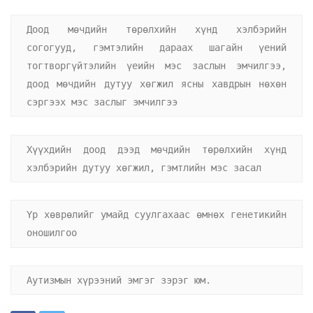
Доод мөчдийн төрөлхийн хүнд хэлбэрийн 
согогууд, гэмтэлийн дараах шагайн үений 
тогтворгүйтэлийн үеийн мэс заслын эмчилгээ, 
доод мөчдийн дутуу хөгжил ясны хавдрын нөхөн 
сэргээх мэс заслыг эмчилгээ
Хүүхдийн доод дээд мөчдийн төрөлхийн хүнд 
хэлбэрийн дутуу хөгжил, гэмтлийн мэс засал
Үр хөврөлийг умайд суулгахаас өмнөх генетикийн 
оношилгоо
Аутизмын хүрээний эмгэг зэрэг юм.