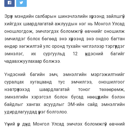
Эрүүл мэндийн салбарын шинэчлэлийн хүрээнд зайлшгүй
хийгдэх шаардлагатай ажлуудын нэг нь Монгол Улсад
оношлогдож, эмчлэгдэх боломжгүй өвчнийг оношилж
эмчилдэг болох бөгөөд энэ хүрээнд энэ ондоо багтан
өндөр хөгжилтэй улс оронд тухайн чиглэлээр тэргүүлдэг
эмнэлэг, их сургуульд 12 үндэсний багийг
чадавхжуулахаар болжээ.
Үндэсний багийн эмч, эмнэлгийн мэргэжилтнийг
суралцах хугацаанд тус эмчилгээ, оношилгоог
нэвтрүүлэхэд шаардлагатай тоног төхөөрөмж,
эмнэлгийн хэрэгсэл болон бусад нөөцүүдийн бэлэн
байдлыг хангах асуудлыг ЭМ-ийн сайд эмнэлгийн
удирдлагуудад үүрэг болголоо.
Үүний үр дүнд Монгол Улсад эмчлэх боломжгүй өвчний