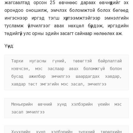
жагсаалтад орсон 25 өвчнөөс дараах өвчнүүдийг эх
орондоо оношилж, эмчлэх боломжтой болох бөгөөд
ингэснээр иргэд тэгш хүртээмжтэйгээр эмнэлгийн
тусламж үйлчилгээг авах нөхцөл бүрдэж, иргэдийн
төдийгүй улс орны эдийн засагт сайнаар нөлөөлөх аж.
Үүнд:
Тархи нугасны гүний, төвөгтэй байрлалтай 
нэвчсэн, мэс заслаар авах боломжгүй болон 
бусад ажилбар эмчилгээ шаардагдах хавдар, 
хавдар төст эмгэгийн мэс засал, эмчилгээ
Меньерийн өвчний хүнд хэлбэрийн үеийн мэс 
засал эмчилгээ
Хүүхдийн хүнд хэлбэрийн зүрхний төрөлхийн 