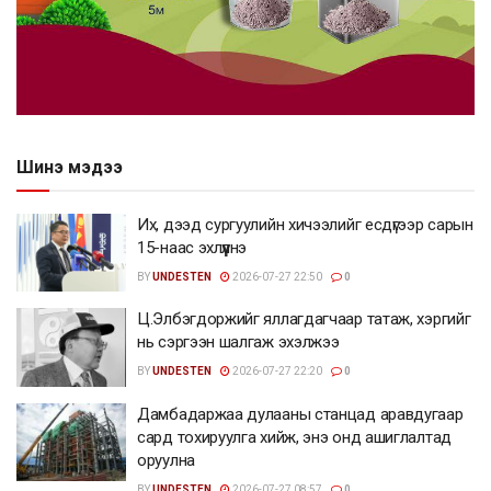
Шинэ мэдээ
Их, дээд сургуулийн хичээлийг есдүгээр сарын
15-наас эхлүүлнэ
BY
UNDESTEN
2026-07-27 22:50
0
Ц.Элбэгдоржийг яллагдагчаар татаж, хэргийг
нь сэргээн шалгаж эхэлжээ
BY
UNDESTEN
2026-07-27 22:20
0
Дамбадаржаа дулааны станцад аравдугаар
сард тохируулга хийж, энэ онд ашиглалтад
оруулна
BY
UNDESTEN
2026-07-27 08:57
0