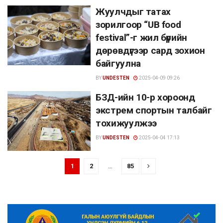
Жуулчдыг татах
зорилгоор “UB food
festival”-г жил бүрийн
дөрөвдүгээр сард зохион
байгуулна
BY
UNDESTEN
2025-04-09 09:26
БЗД-ийн 10-р хороонд
экстрем спортын талбайг
тохижуулжээ
BY
UNDESTEN
2025-04-04 17:13
1
2
…
85