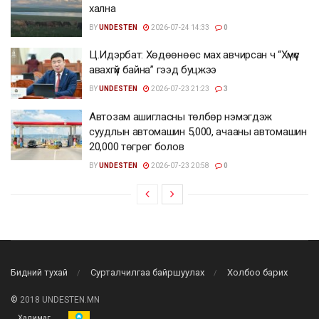
хална
BY
UNDESTEN
2026-07-24 14:33
0
Ц.Идэрбат: Хөдөөнөөс мах авчирсан ч “Хүмүүс
авахгүй байна” гээд буцжээ
BY
UNDESTEN
2026-07-23 21:23
3
Автозам ашигласны төлбөр нэмэгдэж
суудлын автомашин 5,000, ачааны автомашин
20,000 төгрөг болов
BY
UNDESTEN
2026-07-23 20:58
0
Бидний тухай
Сурталчилгаа байршуулах
Холбоо барих
©
2018 UNDESTEN.MN
Халимаг