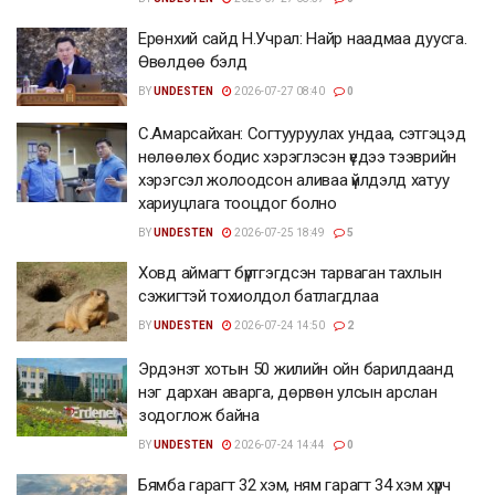
Ерөнхий сайд Н.Учрал: Найр наадмаа дуусга.
Өвөлдөө бэлд
BY
UNDESTEN
2026-07-27 08:40
0
С.Амарсайхан: Согтууруулах ундаа, сэтгэцэд
нөлөөлөх бодис хэрэглэсэн үедээ тээврийн
хэрэгсэл жолоодсон аливаа үйлдэлд хатуу
хариуцлага тооцдог болно
BY
UNDESTEN
2026-07-25 18:49
5
Ховд аймагт бүртгэгдсэн тарваган тахлын
сэжигтэй тохиолдол батлагдлаа
BY
UNDESTEN
2026-07-24 14:50
2
Эрдэнэт хотын 50 жилийн ойн барилдаанд
нэг дархан аварга, дөрвөн улсын арслан
зодоглож байна
BY
UNDESTEN
2026-07-24 14:44
0
Бямба гарагт 32 хэм, ням гарагт 34 хэм хүрч