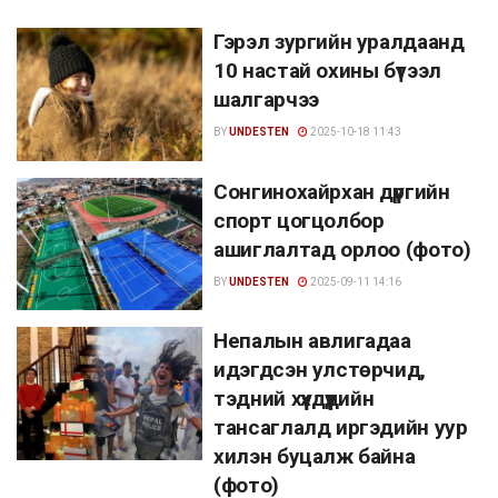
Гэрэл зургийн уралдаанд
10 настай охины бүтээл
шалгарчээ
BY
UNDESTEN
2025-10-18 11:43
Сонгинохайрхан дүүргийн
спорт цогцолбор
ашиглалтад орлоо (фото)
BY
UNDESTEN
2025-09-11 14:16
Непалын авлигадаа
идэгдсэн улстөрчид,
тэдний хүүхдүүдийн
тансаглалд иргэдийн уур
хилэн буцалж байна
(фото)