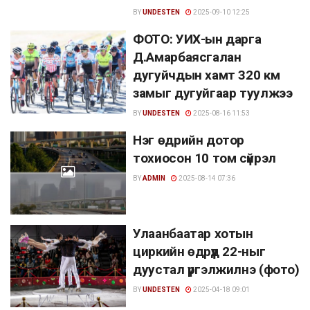
BY
UNDESTEN
2025-09-10 12:25
ФОТО: УИХ-ын дарга
Д.Амарбаясгалан
дугуйчдын хамт 320 км
замыг дугуйгаар туулжээ
BY
UNDESTEN
2025-08-16 11:53
Нэг өдрийн дотор
тохиосон 10 том сүйрэл
BY
ADMIN
2025-08-14 07:36
Улаанбаатар хотын
циркийн өдрүүд 22-ныг
дуустал үргэлжилнэ (фото)
BY
UNDESTEN
2025-04-18 09:01