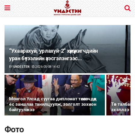
“Ухаарахуй, урлахуй-2” хүмүүжигчдийн
уран бүтээлийн үзэсгэлэнгээс…
BY
UNDESTEN
2026-05-08 14:42
Монгол Улсад суугаа дипломат төлөөлөгчдөд
ёс заншлаа танилцуулж, золголт зохион
Төв талбай
байгуулжээ
эхэллээ
Фото